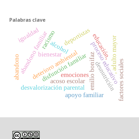
Palabras clave
igualdad
deportistas
racismo
abandono familiar
educación,
, adulto mayor
alcohol
proceso educativo
deterioro ambiental
bienestar
disfunción familiar
emilio bonifaz
abandono
factores sociales
desnutrición
emociones
acoso escolar
desvalorización parental
apoyo familiar