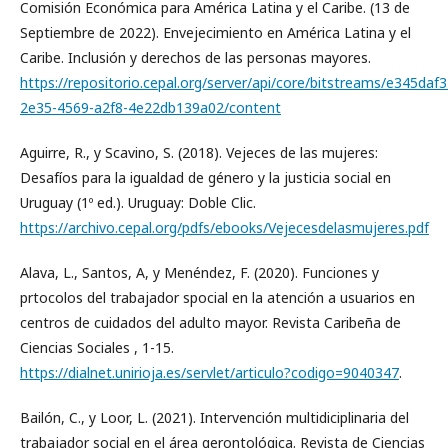
Comisión Económica para América Latina y el Caribe. (13 de
Septiembre de 2022). Envejecimiento en América Latina y el
Caribe. Inclusión y derechos de las personas mayores.
https://repositorio.cepal.org/server/api/core/bitstreams/e345daf3
2e35-4569-a2f8-4e22db139a02/content
Aguirre, R., y Scavino, S. (2018). Vejeces de las mujeres:
Desafíos para la igualdad de género y la justicia social en
Uruguay (1º ed.). Uruguay: Doble Clic.
https://archivo.cepal.org/pdfs/ebooks/Vejecesdelasmujeres.pdf
Alava, L., Santos, A, y Menéndez, F. (2020). Funciones y
prtocolos del trabajador spocial en la atención a usuarios en
centros de cuidados del adulto mayor. Revista Caribeña de
Ciencias Sociales , 1-15.
https://dialnet.unirioja.es/servlet/articulo?codigo=9040347
.
Bailón, C., y Loor, L. (2021). Intervención multidiciplinaria del
trabajador social en el área gerontológica. Revista de Ciencias