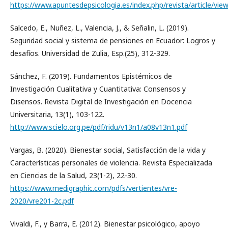
https://www.apuntesdepsicologia.es/index.php/revista/article/vie
Salcedo, E., Nuñez, L., Valencia, J., & Señalin, L. (2019).
Seguridad social y sistema de pensiones en Ecuador: Logros y
desafíos. Universidad de Zulia, Esp.(25), 312-329.
Sánchez, F. (2019). Fundamentos Epistémicos de
Investigación Cualitativa y Cuantitativa: Consensos y
Disensos. Revista Digital de Investigación en Docencia
Universitaria, 13(1), 103-122.
http://www.scielo.org.pe/pdf/ridu/v13n1/a08v13n1.pdf
Vargas, B. (2020). Bienestar social, Satisfacción de la vida y
Características personales de violencia. Revista Especializada
en Ciencias de la Salud, 23(1-2), 22-30.
https://www.medigraphic.com/pdfs/vertientes/vre-
2020/vre201-2c.pdf
Vivaldi, F., y Barra, E. (2012). Bienestar psicológico, apoyo