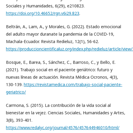
Sociales y Humanidades, 6(29), e210823.
https://doi.org/10.46652/rgn.v6i29.823
.
Beltrán, A., Lam, A., y Morales, G. (2022). Estado emocional
del adulto mayor duranate la pandemia de la COVID-19,
Machala-Ecuador. Revista Redieluz, 12(1), 56-62.
https://produccioncientificaluz.org/index.php/redieluz/article/vie
Bosque, E., Barea, S., Sánchez, C., Barroso, C., y Bello, E.
(2021). Trabajo social en el paciente geriátrico: futuro y
nuevas líneas de actuación. Revista Médica Ocronos, 4(3),
130-139.
https://revistamedica.com/trabajo-social-paciente-
geriatrico/
Carmona, S. (2015). La contribución de la vida social al
bienestar en la vejez. Ciencias Sociales, Humanidades y Artes,
3(8), 393-401.
https://www.redalyc.org/journal/4576/457644946010/html/