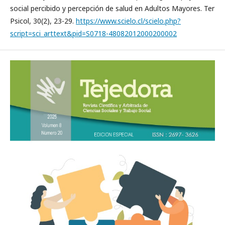
social percibido y percepción de salud en Adultos Mayores. Ter
Psicol, 30(2), 23-29.
https://www.scielo.cl/scielo.php?
script=sci_arttext&pid=S0718-48082012000200002