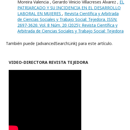
Moreira Valencia , Gerardo Vinicio Villacreses Álvarez ,
EL
PATRIARCADO Y SU INCIDENCIA EN EL DESARROLLO
LABORAL EN MUJERES
,
Revista Científica y Arbitrada
de Ciencias Sociales y Trabajo Social: Tejedora. ISSN:
2697-3626: Vol. 8 Núm. 20 (2025): Revista Científica y
Arbitrada de Ciencias Sociales y Trabajo Social: Tejedora
También puede {advancedSearchLink} para este artículo.
VIDEO-
DIRECTORA REVISTA TEJEDORA