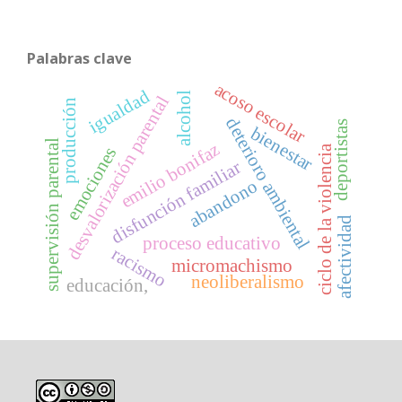
Palabras clave
acoso escolar
igualdad
alcohol
desvalorización parental
producción
deterioro ambiental
deportistas
bienestar
supervisión parental
emilio bonifaz
ciclo de la violencia
emociones
disfunción familiar
abandono
afectividad
proceso educativo
racismo
micromachismo
neoliberalismo
educación,