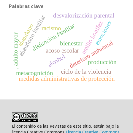
Palabras clave
desvalorización parental
abandono familiar
emociones
emilio bonifaz
disfunción familiar
abandono
racismo
, adulto mayor
deterioro ambiental
bienestar
acoso escolar
alcohol
producción
ciclo de la violencia
metacognición
medidas administrativas de protección
El contenido de las Revistas de este sitio, están bajo la
licencia Creative Commons
Licencia Creative Commons