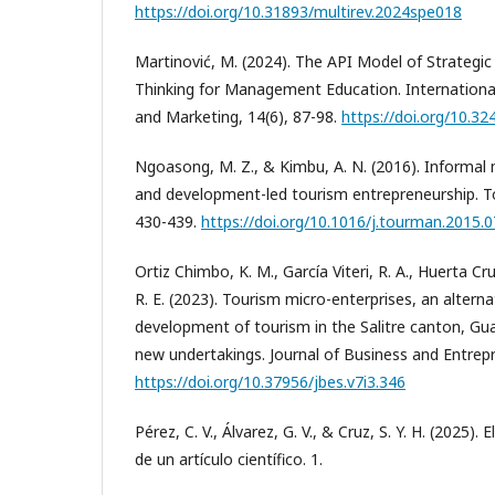
https://doi.org/10.31893/multirev.2024spe018
Martinović, M. (2024). The API Model of Strategic
Thinking for Management Education. Internatio
and Marketing, 14(6), 87-98.
https://doi.org/10.3
Ngoasong, M. Z., & Kimbu, A. N. (2016). Informal 
and development-led tourism entrepreneurship. 
430-439.
https://doi.org/10.1016/j.tourman.2015.0
Ortiz Chimbo, K. M., García Viteri, R. A., Huerta C
R. E. (2023). Tourism micro-enterprises, an alterna
development of tourism in the Salitre canton, Gua
new undertakings. Journal of Business and Entrepre
https://doi.org/10.37956/jbes.v7i3.346
Pérez, C. V., Álvarez, G. V., & Cruz, S. Y. H. (2025).
de un artículo científico. 1.