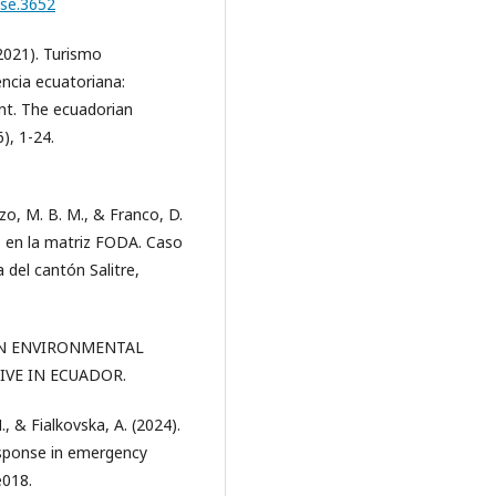
bse.3652
(2021). Turismo
encia ecuatoriana:
t. The ecuadorian
), 1-24.
ozo, M. B. M., & Franco, D.
do en la matriz FODA. Caso
del cantón Salitre,
7). AN ENVIRONMENTAL
IVE IN ECUADOR.
, & Fialkovska, A. (2024).
response in emergency
e018.