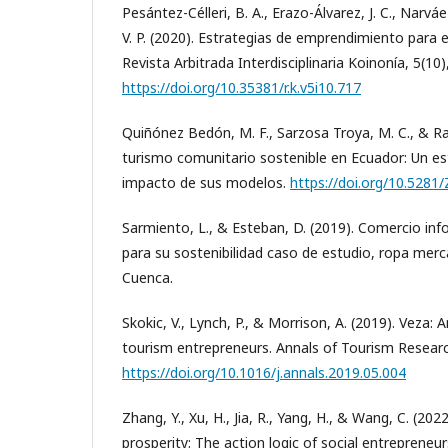
Pesántez-Célleri, B. A., Erazo-Álvarez, J. C., Narvá
V. P. (2020). Estrategias de emprendimiento para 
Revista Arbitrada Interdisciplinaria Koinonía, 5(10)
https://doi.org/10.35381/r.k.v5i10.717
Quiñónez Bedón, M. F., Sarzosa Troya, M. C., & Razo
turismo comunitario sostenible en Ecuador: Un es
impacto de sus modelos.
https://doi.org/10.52
Sarmiento, L., & Esteban, D. (2019). Comercio info
para su sostenibilidad caso de estudio, ropa merc
Cuenca.
Skokic, V., Lynch, P., & Morrison, A. (2019). Veza:
tourism entrepreneurs. Annals of Tourism Researc
https://doi.org/10.1016/j.annals.2019.05.004
Zhang, Y., Xu, H., Jia, R., Yang, H., & Wang, C. (2
prosperity: The action logic of social entreprene