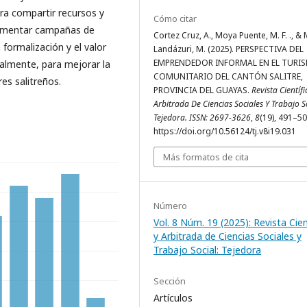
a compartir recursos y
Cómo citar
lementar campañas de
Cortez Cruz, A., Moya Puente, M. F. ., 
a formalización y el valor
Landázuri, M. (2025). PERSPECTIVA DEL
EMPRENDEDOR INFORMAL EN EL TURI
almente, para mejorar la
COMUNITARIO DEL CANTÓN SALITRE,
es salitreños.
PROVINCIA DEL GUAYAS.
Revista Científi
Arbitrada De Ciencias Sociales Y Trabajo So
Tejedora. ISSN: 2697-3626
,
8
(19), 491–50
https://doi.org/10.56124/tj.v8i19.031
Más formatos de cita
Número
Vol. 8 Núm. 19 (2025): Revista Cien
y Arbitrada de Ciencias Sociales y
Trabajo Social: Tejedora
Sección
Artículos