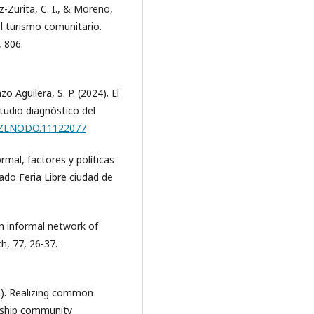
ez-Zurita, C. I., & Moreno,
el turismo comunitario.
, 806.
 Aguilera, S. P. (2024). El
tudio diagnóstico del
81/ZENODO.11122077
rmal, factores y políticas
ado Feria Libre ciudad de
 An informal network of
h, 77, 26-37.
022). Realizing common
urship community