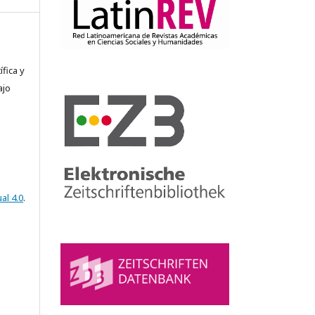
fica y
ajo
al 4.0
.