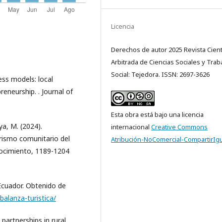
Licencia
Derechos de autor 2025 Revista Cientí
Arbitrada de Ciencias Sociales y Trab
Social: Tejedora. ISSN: 2697-3626
ess models: local
eneurship. . Journal of
Esta obra está bajo una licencia
ya, M. (2024).
internacional
Creative Commons
rismo comunitario del
Atribución-NoComercial-CompartirIgu
onocimiento, 1189-1204
 Ecuador. Obtenido de
balanza-turistica/
artnerships in rural