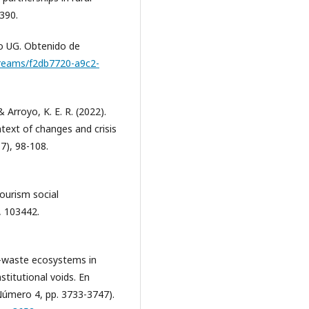
2390.
io UG. Obtenido de
streams/f2db7720-a9c2-
& Arroyo, K. E. R. (2022).
text of changes and crisis
7), 98-108.
ourism social
, 103442.
r e-waste ecosystems in
stitutional voids. En
Número 4, pp. 3733-3747).