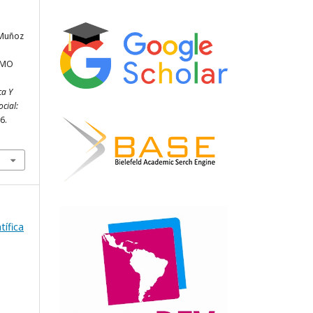
& Muñoz
SMO
ca Y
cial:
6.
tífica