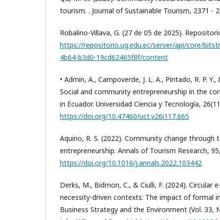
tourism. . Journal of Sustainable Tourism, 2371 - 
Robalino-Villava, G. (27 de 05 de 2025). Repositor
https://repositorio.ug.edu.ec/server/api/core/bit
4b64-b3d0-19cd62465f8f/content
• Admin, A., Campoverde, J. L. A., Pintado, R. P. Y., 
Social and community entrepreneurship in the con
in Ecuador. Universidad Ciencia y Tecnología, 26(11
https://doi.org/10.47460/uct.v26i117.665
Aquino, R. S. (2022). Community change through t
entrepreneurship. Annals of Tourism Research, 95
https://doi.org/10.1016/j.annals.2022.103442
Derks, M., Bidmon, C., & Ciulli, F. (2024). Circula
necessity-driven contexts: The impact of formal in
Business Strategy and the Environment (Vol. 33, 