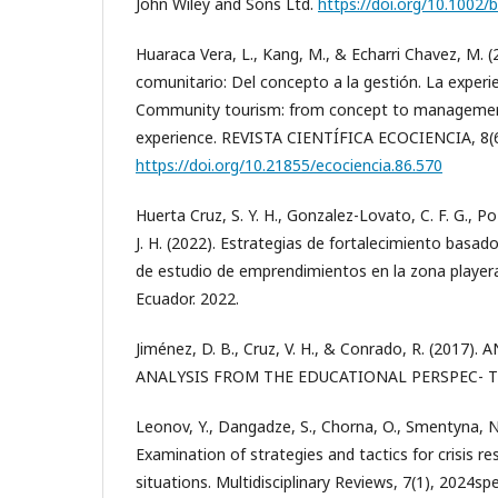
John Wiley and Sons Ltd.
https://doi.org/10.1002/
Huaraca Vera, L., Kang, M., & Echarri Chavez, M. 
comunitario: Del concepto a la gestión. La experi
Community tourism: from concept to managemen
experience. REVISTA CIENTÍFICA ECOCIENCIA, 8(6
https://doi.org/10.21855/ecociencia.86.570
Huerta Cruz, S. Y. H., Gonzalez-Lovato, C. F. G., P
J. H. (2022). Estrategias de fortalecimiento basa
de estudio de emprendimientos en la zona playera 
Ecuador. 2022.
Jiménez, D. B., Cruz, V. H., & Conrado, R. (201
ANALYSIS FROM THE EDUCATIONAL PERSPEC- T
Leonov, Y., Dangadze, S., Chorna, O., Smentyna, N.
Examination of strategies and tactics for crisis 
situations. Multidisciplinary Reviews, 7(1), 2024sp