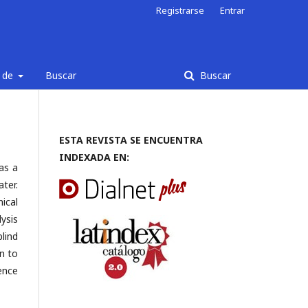
Registrarse
Entrar
 de
Buscar
Buscar
ESTA REVISTA SE ENCUENTRA
INDEXADA EN:
as a
ter.
nical
lysis
blind
on to
rence