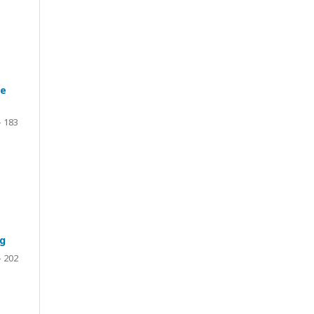
de
- 183
ng
- 202