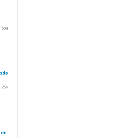
- 226
esde
- 259
 de