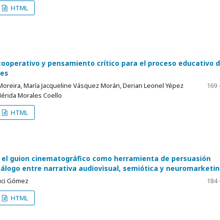
HTML
cooperativo y pensamiento crítico para el proceso educativo 
tes
oreira, María Jacqueline Vásquez Morán, Derian Leonel Yépez
169 
érida Morales Coello
HTML
n el guion cinematográfico como herramienta de persuasión
iálogo entre narrativa audiovisual, semiótica y neuromarketi
ruci Gómez
184 
HTML