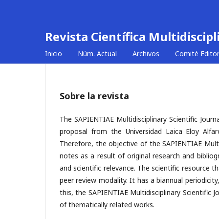
Revista Científica Multidiscip
Inicio
Núm. Actual
Archivos
Comité Editor
Sobre la revista
The SAPIENTIAE Multidisciplinary Scientific Journa
proposal from the Universidad Laica Eloy Alfar
Therefore, the objective of the SAPIENTIAE Multidis
notes as a result of original research and bibliog
and scientific relevance. The scientific resource 
peer review modality. It has a biannual periodicity
this, the SAPIENTIAE Multidisciplinary Scientific J
of thematically related works.