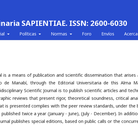
linaria SAPIENTIAE. ISSN: 2600-6030
ial
Políticas
Normas
Foro
Envíos
Acerca
l is a means of publication and scientific dissemination that arises 
o de Manabí, through the Editorial Universitaria de this Alma Ma
ciplinary Scientific Journal is to publish scientific articles and tech
raphic reviews that present rigor, theoretical soundness, critical ana
that is presented complies with the peer review standards, under the 
, published twice a year (January - June), (July - December). In additi
ournal publishes special editions, based on public calls or the concur