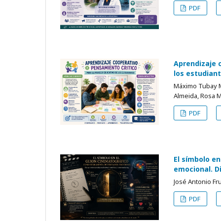
PDF
Aprendizaje 
los estudian
Máximo Tubay M
Almeida, Rosa M
PDF
El símbolo e
emocional. D
José Antonio F
PDF