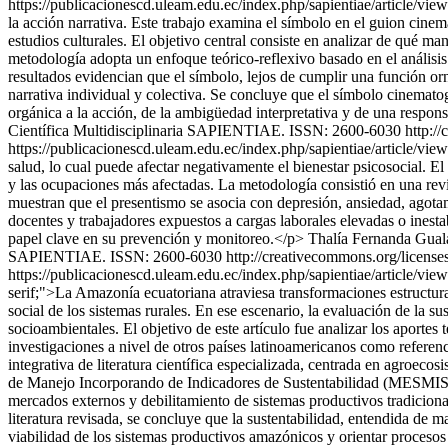
https://publicacionescd.uleam.edu.ec/index.php/sapientiae/article/vi
la acción narrativa. Este trabajo examina el símbolo en el guion cinema
estudios culturales. El objetivo central consiste en analizar de qué ma
metodología adopta un enfoque teórico-reflexivo basado en el análisis c
resultados evidencian que el símbolo, lejos de cumplir una función or
narrativa individual y colectiva. Se concluye que el símbolo cinemato
orgánica a la acción, de la ambigüedad interpretativa y de una responsa
Científica Multidisciplinaria SAPIENTIAE. ISSN: 2600-6030 http://
https://publicacionescd.uleam.edu.ec/index.php/sapientiae/article/vi
salud, lo cual puede afectar negativamente el bienestar psicosocial. El 
y las ocupaciones más afectadas. La metodología consistió en una revi
muestran que el presentismo se asocia con depresión, ansiedad, agota
docentes y trabajadores expuestos a cargas laborales elevadas o inest
papel clave en su prevención y monitoreo.</p>
Thalía Fernanda Gual
SAPIENTIAE. ISSN: 2600-6030 http://creativecommons.org/licenses
https://publicacionescd.uleam.edu.ec/index.php/sapientiae/article/vi
serif;">La Amazonía ecuatoriana atraviesa transformaciones estructural
social de los sistemas rurales. En ese escenario, la evaluación de la s
socioambientales. El objetivo de este artículo fue analizar los aport
investigaciones a nivel de otros países latinoamericanos como referenc
integrativa de literatura científica especializada, centrada en agroe
de Manejo Incorporando de Indicadores de Sustentabilidad (MESMIS)<st
mercados externos y debilitamiento de sistemas productivos tradicional
literatura revisada, se concluye que la sustentabilidad, entendida de m
viabilidad de los sistemas productivos amazónicos y orientar procesos d