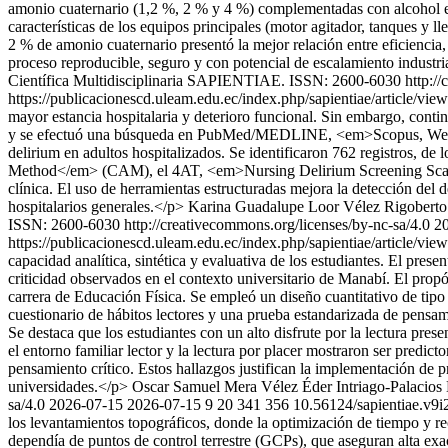
amonio cuaternario (1,2 %, 2 % y 4 %) complementadas con alcohol etíl
características de los equipos principales (motor agitador, tanques y 
2 % de amonio cuaternario presentó la mejor relación entre eficiencia, 
proceso reproducible, seguro y con potencial de escalamiento industri
Científica Multidisciplinaria SAPIENTIAE. ISSN: 2600-6030 http://
https://publicacionescd.uleam.edu.ec/index.php/sapientiae/article/vi
mayor estancia hospitalaria y deterioro funcional. Sin embargo, cont
y se efectuó una búsqueda en PubMed/MEDLINE, <em>Scopus, Web of 
delirium en adultos hospitalizados. Se identificaron 762 registros, d
Method</em> (CAM), el 4AT, <em>Nursing Delirium Screening Scal
clínica. El uso de herramientas estructuradas mejora la detección del
hospitalarios generales.</p>
Karina Guadalupe Loor Vélez
Rigoberto
ISSN: 2600-6030 http://creativecommons.org/licenses/by-nc-sa/4.0
2
https://publicacionescd.uleam.edu.ec/index.php/sapientiae/article/vi
capacidad analítica, sintética y evaluativa de los estudiantes. El prese
criticidad observados en el contexto universitario de Manabí. El propósi
carrera de Educación Física. Se empleó un diseño cuantitativo de tipo
cuestionario de hábitos lectores y una prueba estandarizada de pensamien
Se destaca que los estudiantes con un alto disfrute por la lectura pre
el entorno familiar lector y la lectura por placer mostraron ser predic
pensamiento crítico. Estos hallazgos justifican la implementación de pro
universidades.</p>
Oscar Samuel Mera Vélez
Éder Intriago-Palacios
sa/4.0
2026-07-15
2026-07-15
9
20
341
356
10.56124/sapientiae.v9i
los levantamientos topográficos, donde la optimización de tiempo y re
dependía de puntos de control terrestre (GCPs), que aseguran alta exa