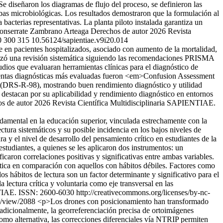
e diseñaron los diagramas de flujo del proceso, se definieron las
uebas microbiológicas. Los resultados demostraron que la formulación al
 bacterias representativas. La planta piloto instalada garantiza un
nserrate Zambrano Arteaga
Derechos de autor 2026 Revista
0
300
315
10.56124/sapientiae.v9i20.014
 en pacientes hospitalizados, asociado con aumento de la mortalidad,
ealizó una revisión sistemática siguiendo las recomendaciones PRISMA
 que evaluaran herramientas clínicas para el diagnóstico de
ramientas diagnósticas más evaluadas fueron <em>Confusion Assessment
S-R-98), mostrando buen rendimiento diagnóstico y utilidad
 destacan por su aplicabilidad y rendimiento diagnóstico en entornos
s de autor 2026 Revista Científica Multidisciplinaria SAPIENTIAE.
damental en la educación superior, vinculada estrechamente con la
ectura sistemáticos y su posible incidencia en los bajos niveles de
ra y el nivel de desarrollo del pensamiento crítico en estudiantes de la
studiantes, a quienes se les aplicaron dos instrumentos: un
ficaron correlaciones positivas y significativas entre ambas variables.
rítica en comparación con aquellos con hábitos débiles. Factores como
os hábitos de lectura son un factor determinante y significativo para el
a lectura crítica y voluntaria como eje transversal en las
TIAE. ISSN: 2600-6030 http://creativecommons.org/licenses/by-nc-
le/view/2088
<p>Los drones con posicionamiento han transformado
radicionalmente, la georreferenciación precisa de ortoimágenes
omo alternativa, las correcciones diferenciales vía NTRIP permiten