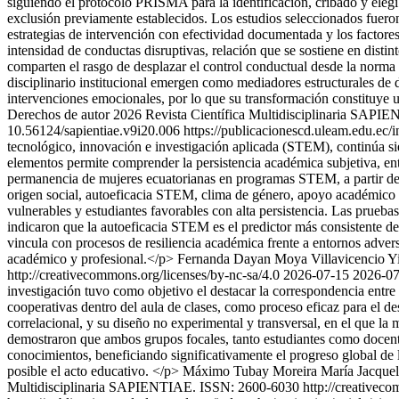
siguiendo el protocolo PRISMA para la identificación, cribado y elegibil
exclusión previamente establecidos. Los estudios seleccionados fueron
estrategias de intervención con efectividad documentada y los factore
intensidad de conductas disruptivas, relación que se sostiene en distint
comparten el rasgo de desplazar el control conductual desde la norma 
disciplinario institucional emergen como mediadores estructurales de d
intervenciones emocionales, por lo que su transformación constituye 
Derechos de autor 2026 Revista Científica Multidisciplinaria SAPIE
10.56124/sapientiae.v9i20.006
https://publicacionescd.uleam.edu.ec/
tecnológico, innovación e investigación aplicada (STEM), continúa sien
elementos permite comprender la persistencia académica subjetiva, en
permanencia de mujeres ecuatorianas en programas STEM, a partir de la 
origen social, autoeficacia STEM, clima de género, apoyo académico y 
vulnerables y estudiantes favorables con alta persistencia. Las prueba
indicaron que la autoeficacia STEM es el predictor más consistente de
vincula con procesos de resiliencia académica frente a entornos adverso
académico y profesional.</p>
Fernanda Dayan Moya Villavicencio
Yi
http://creativecommons.org/licenses/by-nc-sa/4.0
2026-07-15
2026-07
investigación tuvo como objetivo el destacar la correspondencia entre 
cooperativas dentro del aula de clases, como proceso eficaz para el de
correlacional, y su diseño no experimental y transversal, en el que l
demostraron que ambos grupos focales, tanto estudiantes como docente
conocimientos, beneficiando significativamente el progreso global de lo
posible el acto educativo. </p>
Máximo Tubay Moreira
María Jacque
Multidisciplinaria SAPIENTIAE. ISSN: 2600-6030 http://creativecom