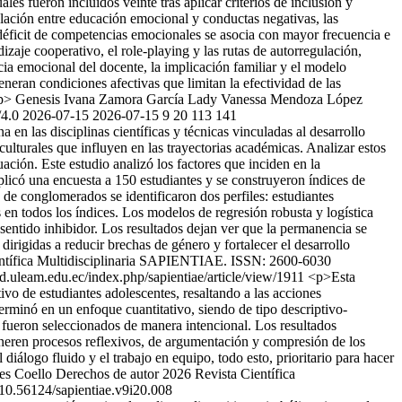
les fueron incluidos veinte tras aplicar criterios de inclusión y
elación entre educación emocional y conductas negativas, las
 déficit de competencias emocionales se asocia con mayor frecuencia e
dizaje cooperativo, el role-playing y las rutas de autorregulación,
ia emocional del docente, la implicación familiar y el modelo
eneran condiciones afectivas que limitan la efectividad de las
/p>
Genesis Ivana Zamora García
Lady Vanessa Mendoza López
/4.0
2026-07-15
2026-07-15
9
20
113
141
en las disciplinas científicas y técnicas vinculadas al desarrollo
ulturales que influyen en las trayectorias académicas. Analizar estos
ión. Este estudio analizó los factores que inciden en la
aplicó una encuesta a 150 estudiantes y se construyeron índices de
de conglomerados se identificaron dos perfiles: estudiantes
 en todos los índices. Los modelos de regresión robusta y logística
sentido inhibidor. Los resultados dejan ver que la permanencia se
dirigidas a reducir brechas de género y fortalecer el desarrollo
entífica Multidisciplinaria SAPIENTIAE. ISSN: 2600-6030
cd.uleam.edu.ec/index.php/sapientiae/article/view/1911
<p>Esta
ivo de estudiantes adolescentes, resaltando a las acciones
erminó en un enfoque cuantitativo, siendo de tipo descriptivo-
e fueron seleccionados de manera intencional. Los resultados
eneren procesos reflexivos, de argumentación y compresión de los
diálogo fluido y el trabajo en equipo, todo esto, prioritario para hacer
es Coello
Derechos de autor 2026 Revista Científica
10.56124/sapientiae.v9i20.008