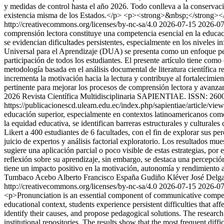
y medidas de control hasta el año 2026. Todo conlleva a la conservaci
existencia misma de los Estados.</p> <p><strong>&nbsp;</strong><
http://creativecommons.org/licenses/by-nc-sa/4.0
2026-07-15
2026-07
comprensión lectora constituye una competencia esencial en la educaci
se evidencian dificultades persistentes, especialmente en los niveles
Universal para el Aprendizaje (DUA) se presenta como un enfoque pedag
participación de todos los estudiantes. El presente artículo tiene com
metodología basada en el análisis documental de literatura científica 
incrementa la motivación hacia la lectura y contribuye al fortalecimi
pertinente para mejorar los procesos de comprensión lectora y avanzar
2026 Revista Científica Multidisciplinaria SAPIENTIAE. ISSN: 2600
https://publicacionescd.uleam.edu.ec/index.php/sapientiae/article/vi
educación superior, especialmente en contextos latinoamericanos como
la equidad educativa, se identifican barreras estructurales y culturale
Likert a 400 estudiantes de 6 facultades, con el fin de explorar sus pe
juicio de expertos y análisis factorial exploratorio. Los resultados m
sugiere una aplicación parcial o poco visible de estas estrategias, po
reflexión sobre su aprendizaje, sin embargo, se destaca una percepción
tiene un impacto positivo en la motivación, autonomía y rendimiento 
Tumbaco Acebo
Alberto Francisco España Gudiño
Kléver José Delg
http://creativecommons.org/licenses/by-nc-sa/4.0
2026-07-15
2026-07
<p>Pronunciation is an essential component of communicative competence
educational context, students experience persistent difficulties that a
identify their causes, and propose pedagogical solutions. The researc
institutional repositories. The results show that the most frequent diffi