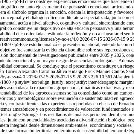
ew/1905
<p>El cine construye experiencias emocionales que trascienden l
tográfico en tanto eje estructural de persuasión emocional, articulando a
nera el símbolo organiza la emoción, orienta la interpretación y favorec
onceptual y el diálogo crítico con literatura especializada, junto con e
namental, actúa a nivel afectivo, cognitivo y cultural, sincronizando e
gráfico constituye un dispositivo de alta eficacia persuasiva y una herr
bilidad ética orientada a estimular la reflexión y no a clausurar el sent
creativecommons.org/licenses/by-nc-sa/4.0
2026-07-15
2026-07-15
9
2
ew/1869
<p>Este estudio analizó el presentismo laboral, entendido como la
objetivo fue sintetizar la evidencia disponible sobre sus repercusiones e
sión documental de investigaciones publicadas entre 2005 y 2025, consu
miento emocional y un mayor riesgo de ausencias prolongadas. Además, s
abilidad contractual. Se concluye que el presentismo constituye un ries
án Torres
Alexandra Carolina Játiva Hidalgo
Erick Manuel Cantos San
/by-nc-sa/4.0
2026-07-15
2026-07-15
9
20
203
226
10.56124/sapienti
ew/1860
<p style="text-align: justify; text-justify: inter-ideograph; marg
es asociadas a la expansión agropecuaria, dinámicas extractivas y recon
ustentabilidad de los agroecosistemas se ha consolidado como un campo an
es teóricos y metodológicos sobre evaluación de sustentabilidad en agr
ia y contraste frente a las experiencias reportadas en el caso de Ecuado
cosistemas amazónicos y en procedimientos de valoración fundamentados e
rong>.</strong> Los resultados del análisis permiten identificar mode
es, junto con potencialidades asociadas a diversificación biológica, org
anera integrada desde dimensiones ambientales, económicas y sociales, co
e transformación territorial en términos de sostenibilidad temporal.</spa