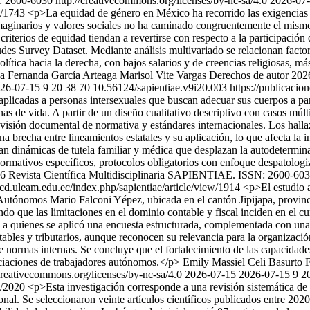
 2600-6030 http://creativecommons.org/licenses/by-nc-sa/4.0
2026-07
ew/1743
<p>La equidad de género en México ha recorrido las exigencias in
maginarios y valores sociales no ha caminado congruentemente el mismo
iterios de equidad tiendan a revertirse con respecto a la participación 
es Survey Dataset. Mediante análisis multivariado se relacionan factor
tica hacia la derecha, con bajos salarios y de creencias religiosas, más
a Fernanda García Arteaga
Marisol Vite Vargas
Derechos de autor 202
26-07-15
9
20
38
70
10.56124/sapientiae.v9i20.003
https://publicacio
aplicadas a personas intersexuales que buscan adecuar sus cuerpos a par
nas de vida. A partir de un diseño cualitativo descriptivo con casos múlt
isión documental de normativa y estándares internacionales. Los hallaz
na brecha entre lineamientos estatales y su aplicación, lo que afecta la 
ian dinámicas de tutela familiar y médica que desplazan la autodetermi
ormativos específicos, protocolos obligatorios con enfoque despatologiz
6 Revista Científica Multidisciplinaria SAPIENTIAE. ISSN: 2600-6030
scd.uleam.edu.ec/index.php/sapientiae/article/view/1914
<p>El estudio a
Autónomos Mario Falconi Yépez, ubicada en el cantón Jipijapa, provinc
ndo que las limitaciones en el dominio contable y fiscal inciden en el c
 a quienes se aplicó una encuesta estructurada, complementada con una e
bles y tributarios, aunque reconocen su relevancia para la organización
 normas internas. Se concluye que el fortalecimiento de las capacidades 
sociaciones de trabajadores autónomos.</p>
Emily Massiel Celi Basurto
F
creativecommons.org/licenses/by-nc-sa/4.0
2026-07-15
2026-07-15
9
2
ew/2020
<p>Esta investigación corresponde a una revisión sistemática de l
ional. Se seleccionaron veinte artículos científicos publicados entre 2