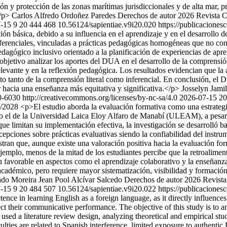
ón y protección de las zonas marítimas jurisdiccionales y de alta mar, 
/p>
Carlos Alfredo Ordoñez Paredes
Derechos de autor 2026 Revista 
-15
9
20
444
468
10.56124/sapientiae.v9i20.020
https://publicaciones
ón básica, debido a su influencia en el aprendizaje y en el desarrollo 
 inferenciales, vinculadas a prácticas pedagógicas homogéneas que no co
ógico inclusivo orientado a la planificación de experiencias de aprendi
o objetivo analizar los aportes del DUA en el desarrollo de la comprensi
relevante y en la reflexión pedagógica. Los resultados evidencian que l
ento tanto de la comprensión literal como inferencial. En conclusión, e
 hacia una enseñanza más equitativa y significativa.</p>
Josselyn Jami
-6030 http://creativecommons.org/licenses/by-nc-sa/4.0
2026-07-15
20
ew/2028
<p>El estudio aborda la evaluación formativa como una estrategia
 el de la Universidad Laica Eloy Alfaro de Manabí (ULEAM), a pesar de 
s que limitan su implementación efectiva, la investigación se desarrolló 
rcepciones sobre prácticas evaluativas siendo la confiabilidad del instr
uestran que, aunque existe una valoración positiva hacia la evaluación 
r ejemplo, menos de la mitad de los estudiantes percibe que la retroalim
 favorable en aspectos como el aprendizaje colaborativo y la enseñanza 
académico, pero requiere mayor sistematización, visibilidad y formació
ado Moreira
Jean Pool Alcívar Salcedo
Derechos de autor 2026 Revist
-15
9
20
484
507
10.56124/sapientiae.v9i20.022
https://publicaciones
 in learning English as a foreign language, as it directly influences i
ffect their communicative performance. The objective of this study is to 
h used a literature review design, analyzing theoretical and empirical 
culties are related to Spanish interference, limited exposure to authentic 