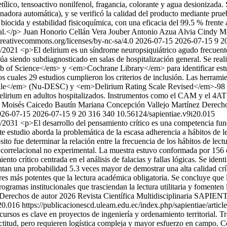
ico, tensoactivo nonilfenol, fragancia, colorante y agua desionizada. S
llenadora automática), y se verificó la calidad del producto mediante pr
biocida y estabilidad fisicoquímica, con una eficacia del 99.5 % frente a
al.</p>
Juan Honorio Cellán Vera
Jouber Antonio Azua Alvia
Cindy Mo
creativecommons.org/licenses/by-nc-sa/4.0
2026-07-15
2026-07-15
9
2
ew/2021
<p>El delirium es un síndrome neuropsiquiátrico agudo frecuente
inúa siendo subdiagnosticado en salas de hospitalización general. Se r
Science</em> y <em>Cochrane Library</em> para identificar estudios
e los cuales 29 estudios cumplieron los criterios de inclusión. Las her
e</em> (Nu-DESC) y <em>Delirium Rating Scale Revised</em>-98 (DR
 delirium en adultos hospitalizados. Instrumentos como el CAM y el 4AT
 Moisés Caicedo Bautín
Mariana Concepción Vallejo Martínez
Derecho
026-07-15
2026-07-15
9
20
316
340
10.56124/sapientiae.v9i20.015
ew/2031
<p>El desarrollo del pensamiento crítico es una competencia fun
nte estudio aborda la problemática de la escasa adherencia a hábitos de l
to fue determinar la relación entre la frecuencia de los hábitos de lectu
 correlacional no experimental. La muestra estuvo conformada por 156 e
to crítico centrada en el análisis de falacias y fallas lógicas. Se identi
sentan una probabilidad 5.3 veces mayor de demostrar una alta calidad c
tores más potentes que la lectura académica obligatoria. Se concluye que l
gramas institucionales que trasciendan la lectura utilitaria y fomenten l
Derechos de autor 2026 Revista Científica Multidisciplinaria SAPIEN
20.016
https://publicacionescd.uleam.edu.ec/index.php/sapientiae/artic
cursos es clave en proyectos de ingeniería y ordenamiento territorial. T
ctitud, pero requieren logística compleja y mayor esfuerzo en campo. C