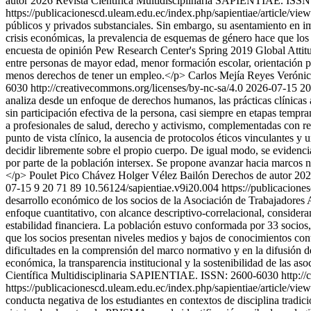
autor 2026 Revista Científica Multidisciplinaria SAPIENTIAE. ISSN:
https://publicacionescd.uleam.edu.ec/index.php/sapientiae/article/vi
públicos y privados substanciales. Sin embargo, su asentamiento en i
crisis económicas, la prevalencia de esquemas de género hace que los cr
encuesta de opinión Pew Research Center's Spring 2019 Global Attitud
entre personas de mayor edad, menor formación escolar, orientación polí
menos derechos de tener un empleo.</p>
Carlos Mejía Reyes
Verónic
6030 http://creativecommons.org/licenses/by-nc-sa/4.0
2026-07-15
20
analiza desde un enfoque de derechos humanos, las prácticas clínicas 
sin participación efectiva de la persona, casi siempre en etapas tempra
a profesionales de salud, derecho y activismo, complementadas con rev
punto de vista clínico, la ausencia de protocolos éticos vinculantes y u
decidir libremente sobre el propio cuerpo. De igual modo, se evidenc
por parte de la población intersex. Se propone avanzar hacia marcos n
</p>
Poulet Pico Chávez
Holger Vélez Bailón
Derechos de autor 202
07-15
9
20
71
89
10.56124/sapientiae.v9i20.004
https://publicacione
desarrollo económico de los socios de la Asociación de Trabajadores 
enfoque cuantitativo, con alcance descriptivo-correlacional, considera
estabilidad financiera. La población estuvo conformada por 33 socios,
que los socios presentan niveles medios y bajos de conocimientos conta
dificultades en la comprensión del marco normativo y en la difusión de
económica, la transparencia institucional y la sostenibilidad de las a
Científica Multidisciplinaria SAPIENTIAE. ISSN: 2600-6030 http://
https://publicacionescd.uleam.edu.ec/index.php/sapientiae/article/vi
conducta negativa de los estudiantes en contextos de disciplina tradic