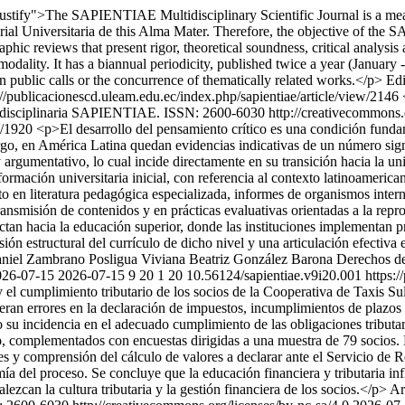
ustify">The SAPIENTIAE Multidisciplinary Scientific Journal is a means 
al Universitaria de this Alma Mater. Therefore, the objective of the SA
raphic reviews that present rigor, theoretical soundness, critical analysis 
modality. It has a biannual periodicity, published twice a year (January
on public calls or the concurrence of thematically related works.</p>
Edi
://publicacionescd.uleam.edu.ec/index.php/sapientiae/article/view/2146
tidisciplinaria SAPIENTIAE. ISSN: 2600-6030 http://creativecommons.o
ew/1920
<p>El desarrollo del pensamiento crítico es una condición fund
go, en América Latina quedan evidencias indicativas de un número signif
argumentativo, lo cual incide directamente en su transición hacia la univ
a formación universitaria inicial, con referencia al contexto latinoameri
nto en literatura pedagógica especializada, informes de organismos inter
ransmisión de contenidos y en prácticas evaluativas orientadas a la rep
ctan hacia la educación superior, donde las instituciones implementan 
ión estructural del currículo de dicho nivel y una articulación efectiva e
niel Zambrano Posligua
Viviana Beatriz González Barona
Derechos de
026-07-15
2026-07-15
9
20
1
20
10.56124/sapientiae.v9i20.001
https:
 el cumplimiento tributario de los socios de la Cooperativa de Taxis Sul
neran errores en la declaración de impuestos, incumplimientos de plazos
mo su incidencia en el adecuado cumplimiento de las obligaciones tributa
ico, complementados con encuestas dirigidas a una muestra de 79 socios. 
les y comprensión del cálculo de valores a declarar ante el Servicio de
mía del proceso. Se concluye que la educación financiera y tributaria inf
zcan la cultura tributaria y la gestión financiera de los socios.</p>
Ar