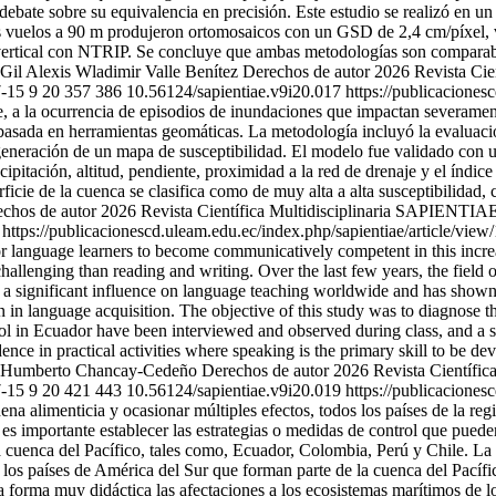
ebate sobre su equivalencia en precisión. Este estudio se realizó en 
vuelos a 90 m produjeron ortomosaicos con un GSD de 2,4 cm/píxel, 
 vertical con NTRIP. Se concluye que ambas metodologías son comparab
Gil
Alexis Wladimir Valle Benítez
Derechos de autor 2026 Revista Ci
-15
9
20
357
386
10.56124/sapientiae.v9i20.017
https://publicaciones
te, a la ocurrencia de episodios de inundaciones que impactan severament
basada en herramientas geomáticas. La metodología incluyó la evaluaci
generación de un mapa de susceptibilidad. El modelo fue validado con u
cipitación, altitud, pendiente, proximidad a la red de drenaje y el índice
ie de la cuenca se clasifica como de muy alta a alta susceptibilidad, c
chos de autor 2026 Revista Científica Multidisciplinaria SAPIENTIAE
https://publicacionescd.uleam.edu.ec/index.php/sapientiae/article/vie
l for language learners to become communicatively competent in this incr
challenging than reading and writing. Over the last few years, the fiel
s a significant influence on language teaching worldwide and has show
 language acquisition. The objective of this study was to diagnose the 
ol in Ecuador have been interviewed and observed during class, and a 
nce in practical activities where speaking is the primary skill to be dev
 Humberto Chancay-Cedeño
Derechos de autor 2026 Revista Científi
-15
9
20
421
443
10.56124/sapientiae.v9i20.019
https://publicaciones
a alimenticia y ocasionar múltiples efectos, todos los países de la regi
 es importante establecer las estrategias o medidas de control que puede
a cuenca del Pacífico, tales como, Ecuador, Colombia, Perú y Chile. La 
los países de América del Sur que forman parte de la cuenca del Pacífi
a forma muy didáctica las afectaciones a los ecosistemas marítimos de lo