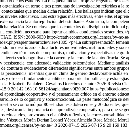
idad de los estudios. La búsqueda inicial arrojó 87 registros, de los cua
 organizados en torno a tres preguntas de investigación referidas a la r
s contextuales que median dicha relación. Los hallazgos indican que el
os niveles educativos. Las estrategias más efectivas, entre ellas el apren
externa hacia la autorregulación del estudiante. Asimismo, la competenc
icha relación. Se concluye que los contextos de disciplina tradicional g
una condición necesaria para lograr cambios conductuales sostenidos.<
NTIAE. ISSN: 2600-6030 http://creativecommons.org/licenses/by-nc-sa
index.php/sapientiae/article/view/1805
<p>La subrepresentación femenina 
do un desafío asociado a factores individuales, institucionales y socioc
tendida en términos de compromiso, motivación y expectativas de graduac
teoría sociocognitiva de la carrera y la teoría de la autoeficacia. Se 
persistencia, con adecuada validación psicométrica. Mediante análisis 
s de contraste evidenciaron diferencias significativas entre ambos grupos
 la persistencia, mientras que un clima de género desfavorable actúa en 
s y ofrecen fundamentos analíticos para orientar políticas y estrategias 
sela Elizabeth Pantaleón Cevallos
Derechos de autor 2026 Revista Ci
-15
9
20
142
168
10.56124/sapientiae.v9i20.007
https://publicaciones
el aprendizaje cooperativo y el pensamiento crítico en el entorno educat
sarrollo de lo cognitivo y socioemocional. La parte metodológica se det
a muestra se conformó por 80 estudiantes adolescentes y 20 docentes, qu
s, destacan la importancia del aprendizaje cooperativo, para que se g
s educandos, provocando el análisis reflexivo, la corresponsabilidad el 
line Vásquez Morán
Derian Leonel Yépez Almeida
Rosa Mérida Moral
mons.org/licenses/by-nc-sa/4.0
2026-07-15
2026-07-15
9
20
169
183