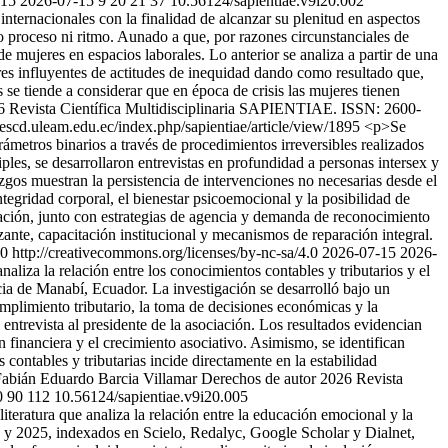
-15
2026-07-15
9
20
21
37
10.56124/sapientiae.v9i20.002
ternacionales con la finalidad de alcanzar su plenitud en aspectos
 proceso ni ritmo. Aunado a que, por razones circunstanciales de
de mujeres en espacios laborales. Lo anterior se analiza a partir de una
es influyentes de actitudes de inequidad dando como resultado que,
 se tiende a considerar que en época de crisis las mujeres tienen
6 Revista Científica Multidisciplinaria SAPIENTIAE. ISSN: 2600-
nescd.uleam.edu.ec/index.php/sapientiae/article/view/1895
<p>Se
ámetros binarios a través de procedimientos irreversibles realizados
iples, se desarrollaron entrevistas en profundidad a personas intersex y
gos muestran la persistencia de intervenciones no necesarias desde el
integridad corporal, el bienestar psicoemocional y la posibilidad de
nación, junto con estrategias de agencia y demanda de reconocimiento
ante, capacitación institucional y mecanismos de reparación integral.
 http://creativecommons.org/licenses/by-nc-sa/4.0
2026-07-15
2026-
naliza la relación entre los conocimientos contables y tributarios y el
ia de Manabí, Ecuador. La investigación se desarrolló bajo un
umplimiento tributario, la toma de decisiones económicas y la
ntrevista al presidente de la asociación. Los resultados evidencian
 financiera y el crecimiento asociativo. Asimismo, se identifican
contables y tributarias incide directamente en la estabilidad
abián Eduardo Barcia Villamar
Derechos de autor 2026 Revista
0
90
112
10.56124/sapientiae.v9i20.005
iteratura que analiza la relación entre la educación emocional y la
020 y 2025, indexados en Scielo, Redalyc, Google Scholar y Dialnet,