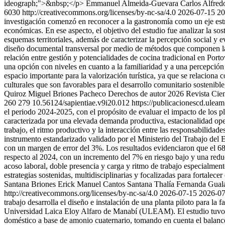
ideograph;">&nbsp;</p>
Emmanuel Almeida-Guevara
Carlos Alfred
6030 http://creativecommons.org/licenses/by-nc-sa/4.0
2026-07-15
20
investigación comenzó en reconocer a la gastronomía como un eje estrat
económicas. En ese aspecto, el objetivo del estudio fue analizar la so
esquemas territoriales, además de caracterizar la percepción social y 
diseño documental transversal por medio de métodos que componen la na
relación entre gestión y potencialidades de cocina tradicional en Port
una opción con niveles en cuanto a la familiaridad y a una percepción 
espacio importante para la valorización turística, ya que se relaciona 
culturales que son favorables para el desarrollo comunitario sostenible
Quiroz
Miguel Briones Pacheco
Derechos de autor 2026 Revista Cie
260
279
10.56124/sapientiae.v9i20.012
https://publicacionescd.uleam
el periodo 2024-2025, con el propósito de evaluar el impacto de los pl
caracterizada por una elevada demanda productiva, estacionalidad oper
trabajo, el ritmo productivo y la interacción entre las responsabilidad
instrumento estandarizado validado por el Ministerio del Trabajo del 
con un margen de error del 3%. Los resultados evidenciaron que el 68%
respecto al 2024, con un incremento del 7% en riesgo bajo y una reduc
acoso laboral, doble presencia y carga y ritmo de trabajo especialment
estrategias sostenidas, multidisciplinarias y focalizadas para fortalecer
Santana Briones
Erick Manuel Cantos Santana
Thalía Fernanda Gual
http://creativecommons.org/licenses/by-nc-sa/4.0
2026-07-15
2026-07
trabajo desarrolla el diseño e instalación de una planta piloto para la 
Universidad Laica Eloy Alfaro de Manabí (ULEAM). El estudio tuvo c
doméstico a base de amonio cuaternario, tomando en cuenta el balance 