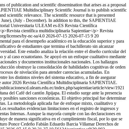
of publication and scientific dissemination that arises as a proposal
PIENTIAE Multidisciplinary Scientific Journal is to publish scientific
and scientific relevance. The scientific resource that is presented
 - June), (July - December). In addition to this, the SAPIENTIAE
torial Universitaria ULEAM
es-ES
Revista Científica
<p>Revista científica multidisciplinaria Sapientiae</p>
Revista
rg/licenses/by-nc-sa/4.0
2026-07-15
2026-07-15
9
20
amental para el desempeño académico en la educación superior y para
icativo de estudiantes que termina el bachillerato sin alcanzar
ersidad. Este estudio analiza la relación entre el diseño curricular del
cano y al caso ecuatoriano. Se apoyó en un enfoque cualitativo mediante
nacionales y documentos institucionales nacionales. Los hallazgos
roducción obstruye la consolidación de habilidades cognitivas de orden
procesos de nivelación para atender carencias acumuladas. En
ntre los distintos niveles del sistema educativo, a fin de asegurar
 autor 2026 Revista Científica Multidisciplinaria SAPIENTIAE.
//publicacionescd.uleam.edu.ec/index.php/sapientiae/article/view/1921
tana del Café del cantón Jipijapa. El estudio surge ante la presencia
 y posibles sanciones económicas. El objetivo principal fue determinar
rias. La metodología aplicada fue de enfoque mixto, cualitativo y
Los resultados evidencian limitaciones en el registro de ingresos y
 Rentas Internas. Aunque la mayoría cumple con las declaraciones en
luye de manera significativa en el cumplimiento fiscal, por lo que se
turo Ponce Cedeño
Fabián Eduardo Barcia Villamar
Derechos de