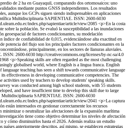
un predio de 2 ha en Guayaquil, comparando dos ortomosaicos: uno
validados mediante puntos GNSS independientes. Los resultados
les, aunque los GCPs siguen siendo indispensables en aplicaciones
entífica Multidisciplinaria SAPIENTIAE. ISSN: 2600-6030
cd.uleam.edu.ec/index.php/sapientiae/article/view/2085
<p>En la costa
e sobre la población. Se evaluó la susceptibilidad a las inundaciones
ón geoespacial de factores condicionantes, su modelación
n índice de confiabilidad de 0,015, evidenciándose alta exactitud en
 de potencia del flujo son los principales factores condicionantes en la
oncentrándose, principalmente, en los sectores de llanuras aluviales.
. ISSN: 2600-6030 http://creativecommons.org/licenses/by-nc-sa/4.0
w/1968
<p>Speaking skills are often regarded as the most challenging
easingly globalised world, where English is a lingua franca. English
d of language teaching has seen a shift towards communicative language
n its effectiveness in developing communicative competencies. The
activities used by teachers to develop students' speaking skills.
survey was conducted among high school students, with 55 students
eloped, and have insufficient time to develop this skill due to large
ca Multidisciplinaria SAPIENTIAE. ISSN: 2600-6030
cd.uleam.edu.ec/index.php/sapientiae/article/view/2041
<p>La captura
ón están interesados en gestionar correctamente los recursos
n minimizar o neutralizar las afectaciones de la expansión marítima
investigación tiene como objetivo determinar los niveles de afectación
co y cómo disminuirlos hasta el 2026. Además realiza un estudio
s países anteriormente descritos, así mismo, se establecen estrategias