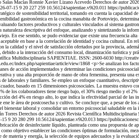
o Salas Macías
Ronnie Xavier Lizano Acevedo
Derechos de autor 2026
26-07-15
9
20
227
259
10.56124/sapientiae.v9i20.011
https://publica
égico de sostenibilidad territorial, tomando en cuenta la capacidad de 
stenibilidad gastronómica en la cocina manabita de Portoviejo, determin
evaluando factores productivos y culturales vinculados al sistema gastr
turaleza descriptiva del enfoque, analizando y sintetizando la informac
oviejo. En ese sentido, se pudo evidenciar que existe una frecuencia al
aceptable en base a la correlación de identidad y cocina cultural. En re
con la calidad y el nivel de satisfacción ofertados por la provincia, ade
, debido a la interacción del consumo local, dinamización turística y prá
ntífica Multidisciplinaria SAPIENTIAE. ISSN: 2600-6030 http://creati
.edu.ec/index.php/sapientiae/article/view/1868
<p>Se analizan los facto
anes de acción implementados y determinar las condiciones psicosociales
ativa y una alta proporción de mano de obra femenina, presenta una exp
es de laborales y familiares. Se empleo un enfoque cuantitativo, descript
Ecuador, basado en 15 dimensiones psicosociales. La muestra estuvo con
 de los colaboradores tiene riesgo bajo, el 30% riesgo medio y el 2% r
ción del 4% en riesgo alto, lo que indica la efectividad parcial de las
e ene le área de postcosecha y cultivo. Se concluye que, a pesar de los 
 el bienestar laboral y consolidar un entorno psicosocial saludable en la 
án Torres
Derechos de autor 2026 Revista Científica Multidisciplina
-15
9
20
280
299
10.56124/sapientiae.v9i20.013
https://publicaciones
fabricación de desinfectante líquido, planteada como una propuesta de apl
omo objetivo establecer las condiciones óptimas de formulación, mez
de materia y energía, la selección de equipos adecuados y la evaluación