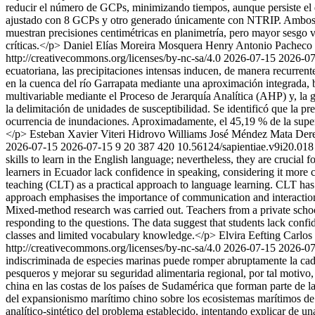
reducir el número de GCPs, minimizando tiempos, aunque persiste el d
ajustado con 8 GCPs y otro generado únicamente con NTRIP. Ambos 
muestran precisiones centimétricas en planimetría, pero mayor sesgo
críticas.</p>
Daniel Elías Moreira Mosquera
Henry Antonio Pacheco 
http://creativecommons.org/licenses/by-nc-sa/4.0
2026-07-15
2026-07
ecuatoriana, las precipitaciones intensas inducen, de manera recurren
en la cuenca del río Garrapata mediante una aproximación integrada, 
multivariable mediante el Proceso de Jerarquía Analítica (AHP) y, la 
la delimitación de unidades de susceptibilidad. Se identificó que la pre
ocurrencia de inundaciones. Aproximadamente, el 45,19 % de la superfic
</p>
Esteban Xavier Viteri Hidrovo
Williams José Méndez Mata
Dere
2026-07-15
2026-07-15
9
20
387
420
10.56124/sapientiae.v9i20.018
skills to learn in the English language; nevertheless, they are crucia
learners in Ecuador lack confidence in speaking, considering it more 
teaching (CLT) as a practical approach to language learning. CLT ha
approach emphasises the importance of communication and interaction in
Mixed-method research was carried out. Teachers from a private scho
responding to the questions. The data suggest that students lack confide
classes and limited vocabulary knowledge.</p>
Elvira Eefting
Carlos
http://creativecommons.org/licenses/by-nc-sa/4.0
2026-07-15
2026-07
indiscriminada de especies marinas puede romper abruptamente la caden
pesqueros y mejorar su seguridad alimentaria regional, por tal motivo,
china en las costas de los países de Sudamérica que forman parte de l
del expansionismo marítimo chino sobre los ecosistemas marítimos de 
analítico-sintético del problema establecido, intentando explicar de un