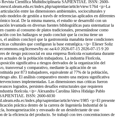
 Revista Científica Multidisciplinaria SAPIENTIAE. ISSN: 2600-
cionescd.uleam.edu.ec/index.php/sapientiae/article/view/1764
<p>La
articulación entre las dimensiones ambientales, socioculturales y
ando modelos de gestión a través de referencias aplicados en diferentes
onómico local. De la misma manera, el estudio se desarrolló con un
ión levantada en diversas fuentes bibliográficas para sistematizar la
ta en cuanto al consumo de platos tradicionales, presentándose como
lación con los hallazgos se pudo concluir que la cocina tiene un
más, el análisis concluyó que la gastronomía manabita tiene condiciones
cticas culturales que configuran la base estratégica.</p>
Elieser Soliz
vecommons.org/licenses/by-nc-sa/4.0
2026-07-15
2026-07-15
9
20
res de riesgo psicosocial en una empresa florícola ecuatoriana durante
 actuales de la población trabajadora. La industria Florícola,
osición significativa a riesgos derivados de la organización del
ivo, transversal y comparativo, mediante la aplicación de un
stituida por 873 trabajadores, equivalente al 77% de la población,
iesgo alto. El análisis comparativo mostro una mejora significativa
 intervenciones implementadas. Las dimensiones mas criticas fueron
avances logrados, persisten desafíos estructurales que requieren
industria florícola.</p>
Alexandra Carolina Játiva Hidalgo
Pablo
ria SAPIENTIAE. ISSN: 2600-6030
cd.uleam.edu.ec/index.php/sapientiae/article/view/1985
<p>El presente
icación práctica dentro de la carrera de Ingeniería Industrial de la
cla, homogeneización y envasado de un desinfectante de uso
 de la eficiencia del producto. Se trabajó con tres concentraciones de