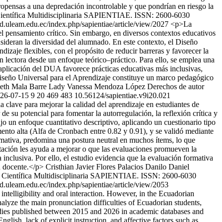
propensas a una depredación incontrolable y que pondrían en riesgo la
Científica Multidisciplinaria SAPIENTIAE. ISSN: 2600-6030
cd.uleam.edu.ec/index.php/sapientiae/article/view/2027
<p>La
del pensamiento crítico. Sin embargo, en diversos contextos educativos
nsideran la diversidad del alumnado. En este contexto, el Diseño
zaje flexibles, con el propósito de reducir barreras y favorecer la
ón lectora desde un enfoque teórico–práctico. Para ello, se emplea una
a aplicación del DUA favorece prácticas educativas más inclusivas,
l Diseño Universal para el Aprendizaje constituye un marco pedagógico
leth Mala Barre
Lady Vanessa Mendoza López
Derechos de autor
26-07-15
9
20
469
483
10.56124/sapientiae.v9i20.021
 clave para mejorar la calidad del aprendizaje en estudiantes de
su potencial para fomentar la autorregulación, la reflexión crítica y
bajo un enfoque cuantitativo descriptivo, aplicando un cuestionario tipo
umento alta (Alfa de Cronbach entre 0.82 y 0.91), y se validó mediante
formativa, predomina una postura neutral en muchos ítems, lo que
entación les ayuda a mejorar o que las evaluaciones promueven la
inclusiva. Por ello, el estudio evidencia que la evaluación formativa
n docente.</p>
Cristhian Javier Flores Palacios
Danilo Daniel
a Científica Multidisciplinaria SAPIENTIAE. ISSN: 2600-6030
cd.uleam.edu.ec/index.php/sapientiae/article/view/2053
ntelligibility and oral interaction. However, in the Ecuadorian
analyze the main pronunciation difficulties of Ecuadorian students,
studies published between 2015 and 2026 in academic databases and
English, lack of explicit instruction, and affective factors such as