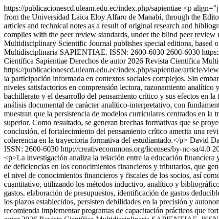
https://publicacionescd.uleam.edu.ec/index.php/sapientiae
<p align="j
from the Universidad Laica Eloy Alfaro de Manabí, through the Editori
articles and technical notes as a result of original research and bibliog
complies with the peer review standards, under the blind peer review 
Multidisciplinary Scientific Journal publishes special editions, based 
Multidisciplinaria SAPIENTIAE. ISSN: 2600-6030
2600-6030
https
Científica Sapientiae
Derechos de autor 2026 Revista Científica Mul
https://publicacionescd.uleam.edu.ec/index.php/sapientiae/article/vi
la participación informada en contextos sociales complejos. Sin embar
niveles satisfactorios en comprensión lectora, razonamiento analítico y 
bachillerato y el desarrollo del pensamiento crítico y sus efectos en l
análisis documental de carácter analítico-interpretativo, con fundame
muestran que la persistencia de modelos curriculares centrados en la t
superior. Como resultado, se generan brechas formativas que se proye
conclusión, el fortalecimiento del pensamiento crítico amerita una revis
coherencia en la trayectoria formativa del estudiantado.</p>
David Da
ISSN: 2600-6030 http://creativecommons.org/licenses/by-nc-sa/4.0
2
<p>La investigación analiza la relación entre la educación financiera y
de deficiencias en los conocimientos financieros y tributarios, que ge
el nivel de conocimientos financieros y fiscales de los socios, así co
cuantitativo, utilizando los métodos inductivo, analítico y bibliográf
gastos, elaboración de presupuestos, identificación de gastos deducib
los plazos establecidos, persisten debilidades en la precisión y autono
recomienda implementar programas de capacitación prácticos que fortale