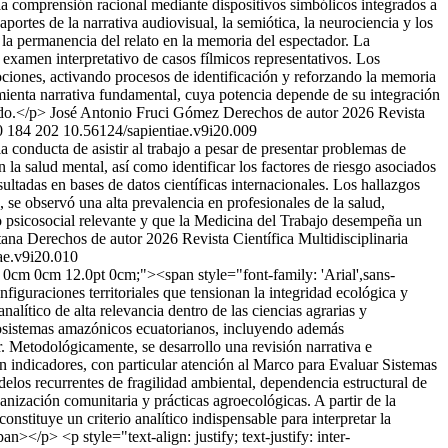
a comprensión racional mediante dispositivos simbólicos integrados a
portes de la narrativa audiovisual, la semiótica, la neurociencia y los
e la permanencia del relato en la memoria del espectador. La
l examen interpretativo de casos fílmicos representativos. Los
mociones, activando procesos de identificación y reforzando la memoria
amienta narrativa fundamental, cuya potencia depende de su integración
ido.</p>
José Antonio Fruci Gómez
Derechos de autor 2026 Revista
0
184
202
10.56124/sapientiae.v9i20.009
 conducta de asistir al trabajo a pesar de presentar problemas de
n la salud mental, así como identificar los factores de riesgo asociados
ltadas en bases de datos científicas internacionales. Los hallazgos
e observó una alta prevalencia en profesionales de la salud,
go psicosocial relevante y que la Medicina del Trabajo desempeña un
tana
Derechos de autor 2026 Revista Científica Multidisciplinaria
ae.v9i20.010
in: 0cm 0cm 12.0pt 0cm;"><span style="font-family: 'Arial',sans-
figuraciones territoriales que tensionan la integridad ecológica y
alítico de alta relevancia dentro de las ciencias agrarias y
oecosistemas amazónicos ecuatorianos, incluyendo además
r. Metodológicamente, se desarrollo una revisión narrativa e
n indicadores, con particular atención al Marco para Evaluar Sistemas
los recurrentes de fragilidad ambiental, dependencia estructural de
anización comunitaria y prácticas agroecológicas. A partir de la
nstituye un criterio analítico indispensable para interpretar la
n></p> <p style="text-align: justify; text-justify: inter-