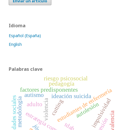
Enviar un artículo
Idioma
Español (España)
English
Palabras clave
riesgo psicosocial
pedagogía
factores predisponentes
estudiantes de enfermería
autismo
ideación suicida
habilidades sociales
metodología
impulsividad
violencia
cutting
autolesión
adulto
estrategia comunitaria
prevalencia
depresión
tdah