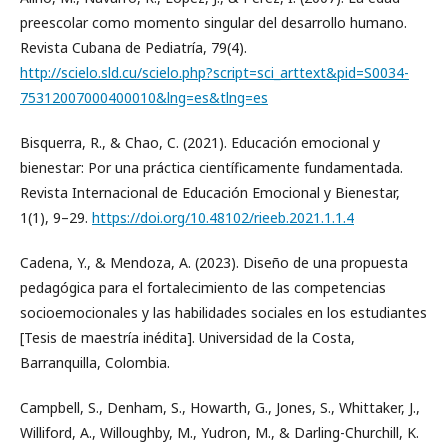
preescolar como momento singular del desarrollo humano.
Revista Cubana de Pediatría, 79(4).
http://scielo.sld.cu/scielo.php?script=sci_arttext&pid=S0034-
75312007000400010&lng=es&tlng=es
Bisquerra, R., & Chao, C. (2021). Educación emocional y
bienestar: Por una práctica científicamente fundamentada.
Revista Internacional de Educación Emocional y Bienestar,
1(1), 9–29.
https://doi.org/10.48102/rieeb.2021.1.1.4
Cadena, Y., & Mendoza, A. (2023). Diseño de una propuesta
pedagógica para el fortalecimiento de las competencias
socioemocionales y las habilidades sociales en los estudiantes
[Tesis de maestría inédita]. Universidad de la Costa,
Barranquilla, Colombia.
Campbell, S., Denham, S., Howarth, G., Jones, S., Whittaker, J.,
Williford, A., Willoughby, M., Yudron, M., & Darling-Churchill, K.