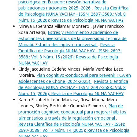
psicológica en Ecuador: revisión narrativa de
publicaciones nacionales 2025–2026
,
Revista Científica
de Psicología NUNA YACHAY - ISSN: 2697-3588.: Vol. 8
Núm. 15 (2026): Revista de Psicología NUNA YACHAY
Mireya Esperanza Villamar Montero , Javier Francisco
Sosa Arteaga,
Estrés y rendimiento académico de
estudiantes universitarios de la Universidad Técnica de
Manabí. Estudio descriptivo transversal
,
Revista
Científica de Psicología NUNA YACHAY - ISSN: 2697-
3588.: Vol. 8 Núm. 15 (2026): Revista de Psicología
NUNA YACHAY
Cindy Jacqueline Cedeño Vinces, María Verónica Lazo
Moreira,
Plan cognitivo-conductual para prevenir TCA en
adolescentes de Chone (2024-2025)
,
Revista Científica
de Psicología NUNA YACHAY - ISSN: 2697-3588.: Vol. 8
Núm. 15 (2026): Revista de Psicología NUNA YACHAY
Karen Elizabeth León Macíasz, Rosa Marina Mera
Leones, Shirley Bethzabe Guamán Espinoza,
Plan de
promoción cognitivo conductual para mejorar hábitos
alimentarios a través de la regulación emocional
,
Revista Científica de Psicología NUNA YACHAY - ISSN:
2697-3588.: Vol. 7 Núm. 14 (2025): Revista de Psicología
NUNA YACHAY