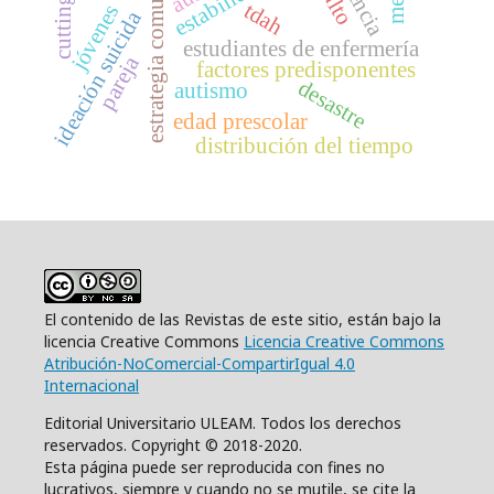
estrategia comunitaria
cutting
tdah
jóvenes
ideación suicida
estudiantes de enfermería
pareja
factores predisponentes
desastre
autismo
edad prescolar
distribución del tiempo
El contenido de las Revistas de este sitio, están bajo la
licencia Creative Commons
Licencia Creative Commons
Atribución-NoComercial-CompartirIgual 4.0
Internacional
Editorial Universitario ULEAM. Todos los derechos
reservados. Copyright © 2018-2020.
Esta página puede ser reproducida con fines no
lucrativos, siempre y cuando no se mutile, se cite la