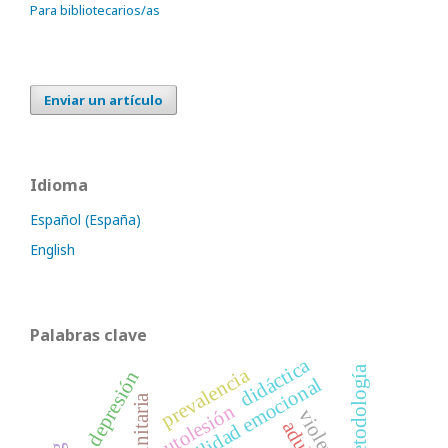
Para bibliotecarios/as
Enviar un artículo
Idioma
Español (España)
English
Palabras clave
didáctica
metodología
prevalencia
depresión
estabilidad emocional
autolesión
violencia
adulto