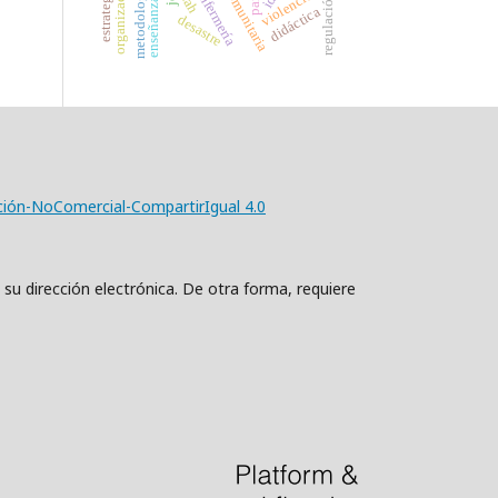
enseñanza pública
metodología
tdah
violencia
didáctica
desastre
ción-NoComercial-CompartirIgual 4.0
 su dirección electrónica. De otra forma, requiere