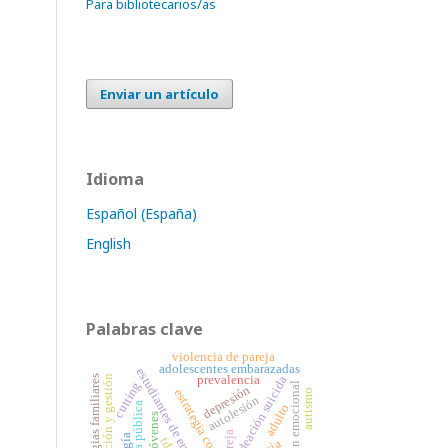
Para bibliotecarios/as
Enviar un artículo
Idioma
Español (España)
English
Palabras clave
violencia de pareja
adolescentes embarazadas
estudiantes de enfermería
estrategias familiares
prevalencia
organización y gestión
ideación suicida
cutting
regulación emocional
depresión
estrategia comunitaria
autismo
autolesión
adulto
jóvenes
pareja