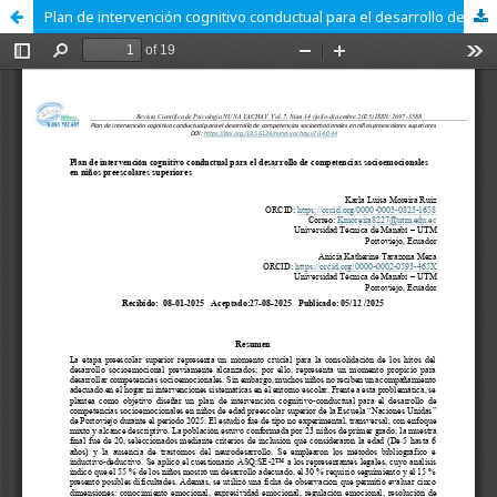
Plan de intervención cognitivo conductual para el desarrollo de competencias socioemocionales en niños preescolares superiores