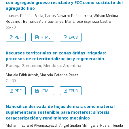
con agregado grueso reciclado y FCC como sustituto del
agregado fino
Lourdes Peñafiel-Valla, Carlos Navarro Peñaherrera, Wilson Medina
Robalino , Bernarda Abril Gavilanes, María José Espinoza Castro
55-70
PDF
HTML
EPUB
Recursos territoriales en zonas áridas irrigadas:
procesos de reterritorialización y regeneración.
Bodega Gargantini, Mendoza, Argentina
Mariela Edith Arboit, Marcela Ceferina Pérez
71-80
PDF
HTML
EPUB
Nanosílice derivada de hojas de maíz como material
suplementario sostenible para morteros: síntesis,
caracterización y rendimiento mecánico
Mohammadfarid Alvansazyazdi, Ángel Gualán Millingalle, Ruslan Tejada