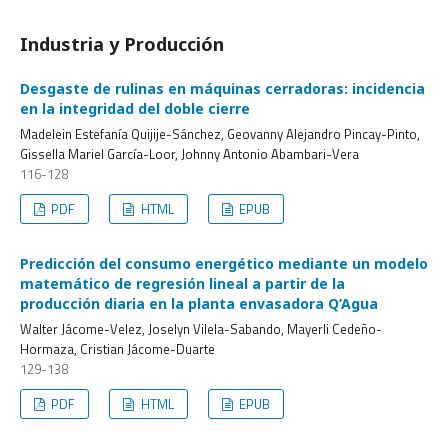
Industria y Producción
Desgaste de rulinas en máquinas cerradoras: incidencia
en la integridad del doble cierre
Madelein Estefanía Quijije-Sánchez, Geovanny Alejandro Pincay-Pinto,
Gissella Mariel García-Loor, Johnny Antonio Abambari-Vera
116-128
PDF
HTML
EPUB
Predicción del consumo energético mediante un modelo
matemático de regresión lineal a partir de la
producción diaria en la planta envasadora Q’Agua
Walter Jácome-Velez, Joselyn Vilela-Sabando, Mayerli Cedeño-
Hormaza, Cristian Jácome-Duarte
129-138
PDF
HTML
EPUB