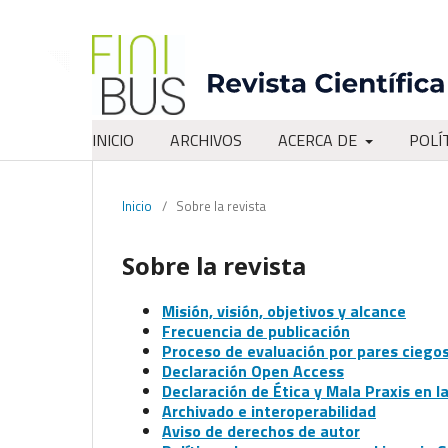
INICIO
ARCHIVOS
ACERCA DE
POLÍ
Inicio
/
Sobre la revista
Sobre la revista
Misión, visión, objetivos y alcance
Frecuencia de publicación
Proceso de evaluación por pares ciego
Declaración Open Access
Declaración de Ética y Mala Praxis en l
Archivado e interoperabilidad
Aviso de derechos de autor