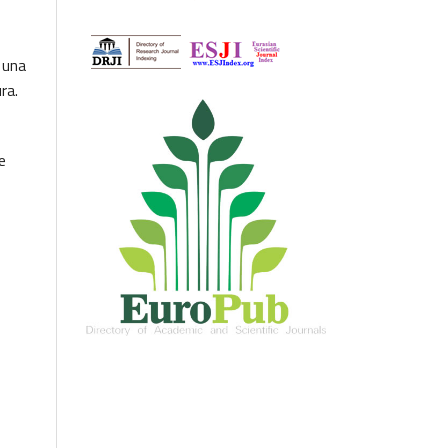
 una
ura.
e