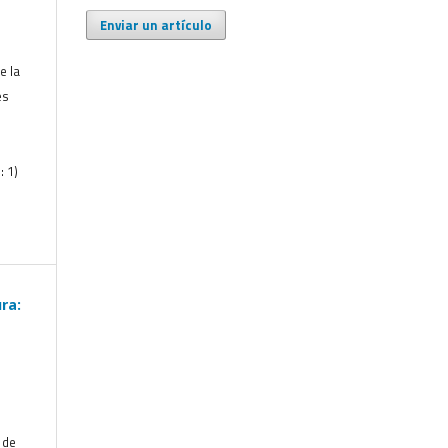
Enviar un artículo
e la
es
: 1)
ra:
 de