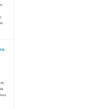
as
s,
las
ra:
 de
 de
fines