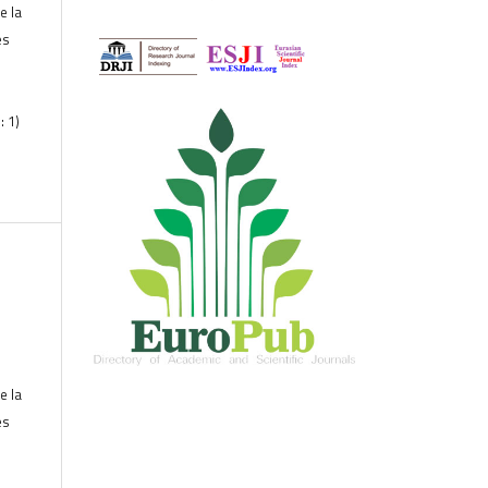
e la
es
: 1)
e la
es