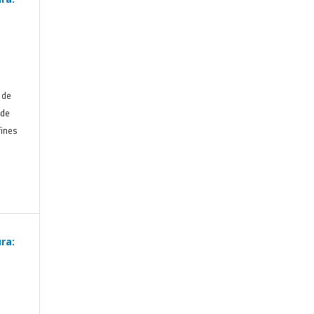
 de
 de
fines
ra: