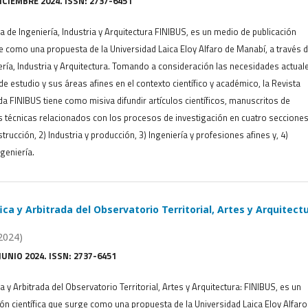
DICIEMBRE 2024. ISSN: 2737-6451
ca de Ingeniería, Industria y Arquitectura FINIBUS, es un medio de publicación
ge como una propuesta de la Universidad Laica Eloy Alfaro de Manabí, a través d
ería, Industria y Arquitectura. Tomando a consideración las necesidades actual
e estudio y sus áreas afines en el contexto científico y académico, la Revista
ada FINIBUS tiene como misiva difundir artículos científicos, manuscritos de
s técnicas relacionados con los procesos de investigación en cuatro secciones
trucción, 2) Industria y producción, 3) Ingeniería y profesiones afines y, 4)
geniería.
ica y Arbitrada del Observatorio Territorial, Artes y Arquitectu
2024)
JUNIO 2024. ISSN: 2737-6451
ca y Arbitrada del Observatorio Territorial, Artes y Arquitectura: FINIBUS, es un
ón científica que surge como una propuesta de la Universidad Laica Eloy Alfaro