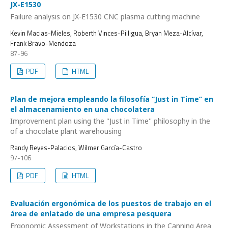
JX-E1530
Failure analysis on JX-E1530 CNC plasma cutting machine
Kevin Macias-Mieles, Roberth Vinces-Pilligua, Bryan Meza-Alcívar,
Frank Bravo-Mendoza
87-96
PDF
HTML
Plan de mejora empleando la filosofía ‘‘Just in Time’’ en
el almacenamiento en una chocolatera
Improvement plan using the ''Just in Time'' philosophy in the
of a chocolate plant warehousing
Randy Reyes-Palacios, Wilmer García-Castro
97-106
PDF
HTML
Evaluación ergonómica de los puestos de trabajo en el
área de enlatado de una empresa pesquera
Ergonomic Assessment of Workstations in the Canning Area