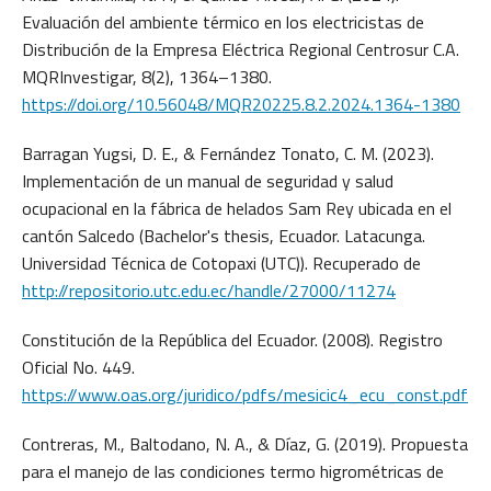
Evaluación del ambiente térmico en los electricistas de
Distribución de la Empresa Eléctrica Regional Centrosur C.A.
MQRInvestigar, 8(2), 1364–1380.
https://doi.org/10.56048/MQR20225.8.2.2024.1364-1380
Barragan Yugsi, D. E., & Fernández Tonato, C. M. (2023).
Implementación de un manual de seguridad y salud
ocupacional en la fábrica de helados Sam Rey ubicada en el
cantón Salcedo (Bachelor's thesis, Ecuador. Latacunga.
Universidad Técnica de Cotopaxi (UTC)). Recuperado de
http://repositorio.utc.edu.ec/handle/27000/11274
Constitución de la República del Ecuador. (2008). Registro
Oficial No. 449.
https://www.oas.org/juridico/pdfs/mesicic4_ecu_const.pdf
Contreras, M., Baltodano, N. A., & Díaz, G. (2019). Propuesta
para el manejo de las condiciones termo higrométricas de