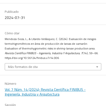
Publicado
2024-07-31
Cómo citar
Mendoza-Soza, L., & Litardo-Velásquez, C. (2024). Evaluación de riesgos
termohigrométricos en área de producción de larvas de camarón:
Evaluation of thermohygrometric risks in shrimp larvae production area.
Revista Científica FINIBUS - Ingeniería, Industria Y Arquitectura
,
7
(14), 59–66.
https://doi.org/10.56124/finibus.v7i14.006
Más formatos de cita
Número
Vol. 7 Núm. 14 (2024): Revista Científica FINIBUS -
Ingeniería, Industria y Arquitectura
Sección