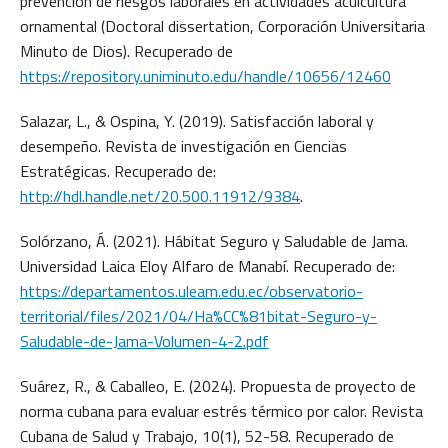
prevención de riesgos laborales en actividades acuicultura
ornamental (Doctoral dissertation, Corporación Universitaria
Minuto de Dios). Recuperado de
https://repository.uniminuto.edu/handle/10656/12460
Salazar, L., & Ospina, Y. (2019). Satisfacción laboral y
desempeño. Revista de investigación en Ciencias
Estratégicas. Recuperado de:
http://hdl.handle.net/20.500.11912/9384
.
Solórzano, Á. (2021). Hábitat Seguro y Saludable de Jama.
Universidad Laica Eloy Alfaro de Manabí. Recuperado de:
https://departamentos.uleam.edu.ec/observatorio-
territorial/files/2021/04/Ha%CC%81bitat-Seguro-y-
Saludable-de-Jama-Volumen-4-2.pdf
Suárez, R., & Caballeo, E. (2024). Propuesta de proyecto de
norma cubana para evaluar estrés térmico por calor. Revista
Cubana de Salud y Trabajo, 10(1), 52-58. Recuperado de