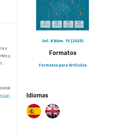
Vol. 8 Núm. 15 (2025)
ica y
Formatos
Artes y
1.
Formatos para Artículos
cional
Idiomas
rcial-