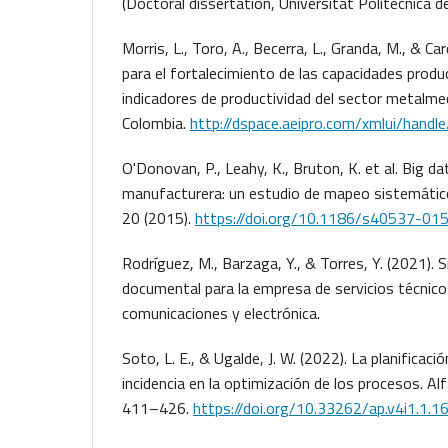
(Doctoral dissertation, Universitat Politècnica de
Morris, L., Toro, A., Becerra, L., Granda, M., & C
para el fortalecimiento de las capacidades prod
indicadores de productividad del sector metalmec
Colombia.
http://dspace.aeipro.com/xmlui/han
O'Donovan, P., Leahy, K., Bruton, K. et al. Big dat
manufacturera: un estudio de mapeo sistemático
20 (2015).
https://doi.org/10.1186/s40537-01
Rodríguez, M., Barzaga, Y., & Torres, Y. (2021).
documental para la empresa de servicios técnic
comunicaciones y electrónica.
Soto, L. E., & Ugalde, J. W. (2022). La planificaci
incidencia en la optimización de los procesos. Alf
411–426.
https://doi.org/10.33262/ap.v4i1.1.1