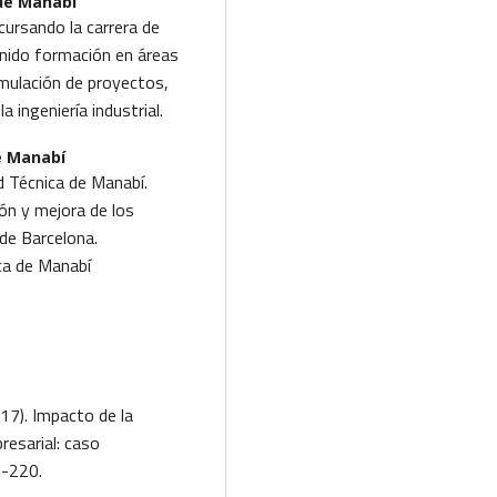
de Manabí
cursando la carrera de
 tenido formación en áreas
rmulación de proyectos,
 ingeniería industrial.
e Manabí
d Técnica de Manabí.
ón y mejora de los
 de Barcelona.
ca de Manabí
017). Impacto de la
resarial: caso
0-220.