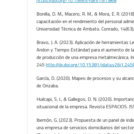
https://doi.org/10.15665/rde.v15i1.868
Bonilla, D. M., Macero, R. M., & Mora, E. R. (2018
capacitación en el rendimiento del personal admin
Universidad Técnica de Ambato. Conrado, 14(63)
Bravo, J. A. (2023). Aplicación de herramientas 
Andon y Tiempo Estándar) para el aumento de la 
de producción de una empresa metalmecánica. Ind
245
http://dx.doi.org/10.15381/idata.v26i1.245
García, D. (2020). Mapeo de procesos y su alcanc
de Orizaba.
Huilcapi, S. I., & Gallegos, D. N. (2020). Importan
situacional de la empresa. Revista ESPACIOS. I
Ibernón, G. (2023). Propuesta de un panel de ind
una empresa de servicios domiciliarios del secto