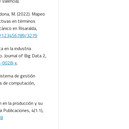
 València).
ardona, M. (2022). Mapeo
uctivas en términos
ánico en Risaralda,
dle/123456789/3279
a en la industria
. Journal of Big Data 2,
5-0028-x
.
 Sistema de gestión
os de computación,
ón en la producción y su
a Publicaciones, 4(1.1),
68