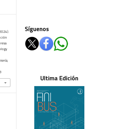
Síguenos
(2024).
cción
presa
ology
iería,
8
Ultima Edición