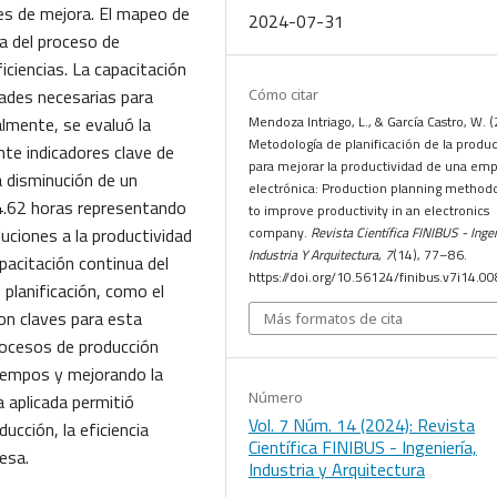
des de mejora. El mapeo de
2024-07-31
pa del proceso de
ficiencias. La capacitación
ades necesarias para
Cómo citar
lmente, se evaluó la
Mendoza Intriago, L., & García Castro, W. 
Metodología de planificación de la produ
nte indicadores clave de
para mejorar la productividad de una em
 disminución de un
electrónica: Production planning method
4.62 horas representando
to improve productivity in an electronics
ciones a la productividad
company.
Revista Científica FINIBUS - Ingen
Industria Y Arquitectura
,
7
(14), 77–86.
pacitación continua del
https://doi.org/10.56124/finibus.v7i14.00
planificación, como el
on claves para esta
Más formatos de cita
rocesos de producción
tiempos y mejorando la
Número
a aplicada permitió
Vol. 7 Núm. 14 (2024): Revista
ucción, la eficiencia
Científica FINIBUS - Ingeniería,
esa.
Industria y Arquitectura