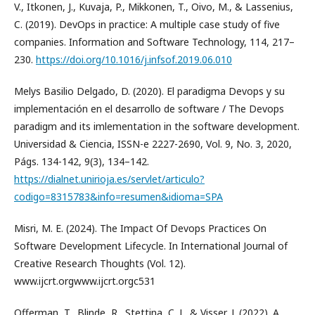
V., Itkonen, J., Kuvaja, P., Mikkonen, T., Oivo, M., & Lassenius,
C. (2019). DevOps in practice: A multiple case study of five
companies. Information and Software Technology, 114, 217–
230.
https://doi.org/10.1016/j.infsof.2019.06.010
Melys Basilio Delgado, D. (2020). El paradigma Devops y su
implementación en el desarrollo de software / The Devops
paradigm and its imlementation in the software development.
Universidad & Ciencia, ISSN-e 2227-2690, Vol. 9, No. 3, 2020,
Págs. 134-142, 9(3), 134–142.
https://dialnet.unirioja.es/servlet/articulo?
codigo=8315783&info=resumen&idioma=SPA
Misri, M. E. (2024). The Impact Of Devops Practices On
Software Development Lifecycle. In International Journal of
Creative Research Thoughts (Vol. 12).
www.ijcrt.orgwww.ijcrt.orgc531
Offerman, T., Blinde, R., Stettina, C. J., & Visser, J. (2022). A