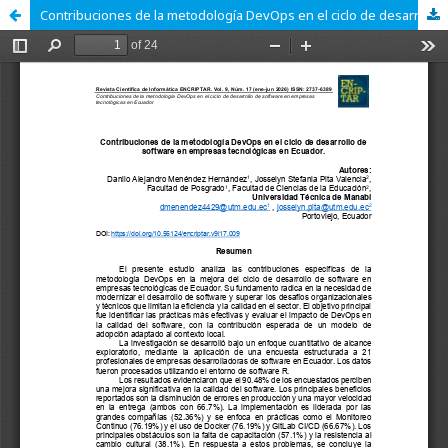
Contribuciones de la metodología DevOps en el ciclo de desarrollo de software en empresas tecnológicas en Ecuador