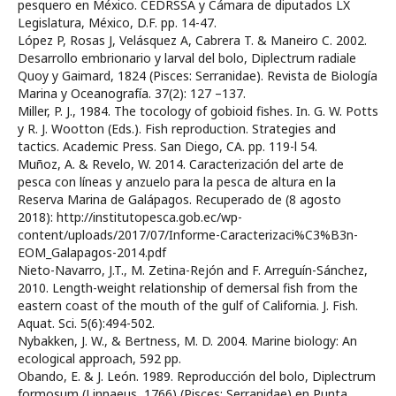
pesquero en México. CEDRSSA y Cámara de diputados LX
Legislatura, México, D.F. pp. 14-47.
López P, Rosas J, Velásquez A, Cabrera T. & Maneiro C. 2002.
Desarrollo embrionario y larval del bolo, Diplectrum radiale
Quoy y Gaimard, 1824 (Pisces: Serranidae). Revista de Biología
Marina y Oceanografía. 37(2): 127 –137.
Miller, P. J., 1984. The tocology of gobioid fishes. In. G. W. Potts
y R. J. Wootton (Eds.). Fish reproduction. Strategies and
tactics. Academic Press. San Diego, CA. pp. 119-l 54.
Muñoz, A. & Revelo, W. 2014. Caracterización del arte de
pesca con líneas y anzuelo para la pesca de altura en la
Reserva Marina de Galápagos. Recuperado de (8 agosto
2018): http://institutopesca.gob.ec/wp-
content/uploads/2017/07/Informe-Caracterizaci%C3%B3n-
EOM_Galapagos-2014.pdf
Nieto-Navarro, J.T., M. Zetina-Rejón and F. Arreguín-Sánchez,
2010. Length-weight relationship of demersal fish from the
eastern coast of the mouth of the gulf of California. J. Fish.
Aquat. Sci. 5(6):494-502.
Nybakken, J. W., & Bertness, M. D. 2004. Marine biology: An
ecological approach, 592 pp.
Obando, E. & J. León. 1989. Reproducción del bolo, Diplectrum
formosum (Linnaeus, 1766) (Pisces: Serranidae) en Punta