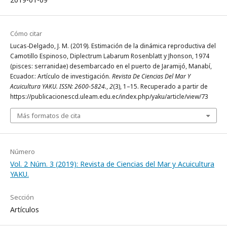
Cómo citar
Lucas-Delgado, J. M. (2019). Estimación de la dinámica reproductiva del
Camotillo Espinoso, Diplectrum Labarum Rosenblatt y Jhonson, 1974
(pisces: serranidae) desembarcado en el puerto de Jaramijó, Manabí,
Ecuador.: Artículo de investigación.
Revista De Ciencias Del Mar Y
Acuicultura YAKU. ISSN: 2600-5824.
,
2
(3), 1–15. Recuperado a partir de
https://publicacionescd.uleam.edu.ec/index.php/yaku/article/view/73
Más formatos de cita
Número
Vol. 2 Núm. 3 (2019): Revista de Ciencias del Mar y Acuicultura
YAKU.
Sección
Artículos