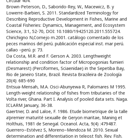
Circular 404.
Brown-Peterson, D., Saborido-Rey, W., Macewicz, B. y
Lowerre-Barbieri, S. 2011. Standardized Terminology for
Describing Reproductive Development in Fishes, Marine and
Coastal Fisheries: Dynamics, Management, and Ecosystem
Science, 3:1, 52-70, DOI: 10.1080/19425120.2011.555724.
Chirichigno N,Cornejo m.2001. catálogo comentado de los
peces marinos del perú. publicación especial inst. mar perú.
callao –perú. p: 73.
Da Costa, M.R. and F. Gerson A. 2003. Lengthweight
relationship and condition factor of Micropogonias furnieri
(Desmarest) (Perciformes, Sciaenidae) in the Sepetiba Bay,
Rio de Janeiro State, Brazil. Revista Brazileira de Zoología
20(4): 685-690
Entsua-Mensah, M.A. Osci-Abunyewa R, Palomares M 1995.
Length-weight relationship of fishes from tributaries of the
Volta river, Ghana. Part I. Analysis of pooled data sets. Naga.
ICLARM January, 36-38.
Gaertner, D. and Laloe, F. 1986. Etude biometrique de la talle
a’premier maturité sexualle de Geryon maritae, Maning et
Holthuis, 1981 de Senegal. Oceanol. Acta, 9(4) :479487.
Guerrero–Estévez S, Moreno–Mendoza M. 2010. Sexual
determination and differentiation in teleost fish. Rev. Fish.