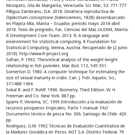
Mosquito, Isla de Margarita, Venezuela. Sci. Mar., 53: 771-777.
Pilligua Zambrano, D.A. 2018. Dinámica reproductiva de
Diplectrum conceptione (Valenciennes, 1828) desembarcado
en Playita Mía, Manta – Ecuador, período mayo 2018-abril
2018. Tesis de pregrado, Fac. Ciencias del Mar, ULEAM, Manta.
R Development Core Team. 2013. R: A language and
environment for statistical computing. R Foundation for
Statistical Computing, Vienna, Austria. Recuperado de (2 junio
2018): http://www.R-project.org
Safran, P. 1992. Theoretical analysis of the weight-lenght
relationship in fish juveniles. Mar. Biol. 112, 545-551.
Somerton D. 1980. A computer technique for estimating the
size of sexual maturity in crabs. Can. J. Fish. Aquatic. Sci.,
37:1488-1494.
Sokal R. and F. Rohlf. 1996. Biometry. Third Edition. W. H.
Freeman and Co. New York. 887 pp.
Sparre P, Venema, SC. 1995 Introducción a la evaluación de
recursos pesqueros tropicales, Parte 1 manual. FAO
Documento técnico de pesca No. 306. Santiago de Chile. 420
pp.
Rodríguez, G.M. 1992 Técnicas de Evaluación Cuantitativa de
la Madurez Gonádica en Peces. AGT S.A. Distrito Federal. 79