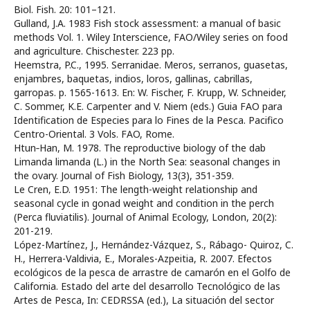
Biol. Fish. 20: 101–121.
Gulland, J.A. 1983 Fish stock assessment: a manual of basic
methods Vol. 1. Wiley Interscience, FAO/Wiley series on food
and agriculture. Chischester. 223 pp.
Heemstra, P.C., 1995. Serranidae. Meros, serranos, guasetas,
enjambres, baquetas, indios, loros, gallinas, cabrillas,
garropas. p. 1565-1613. En: W. Fischer, F. Krupp, W. Schneider,
C. Sommer, K.E. Carpenter and V. Niem (eds.) Guia FAO para
Identification de Especies para lo Fines de la Pesca. Pacifico
Centro-Oriental. 3 Vols. FAO, Rome.
Htun‐Han, M. 1978. The reproductive biology of the dab
Limanda limanda (L.) in the North Sea: seasonal changes in
the ovary. Journal of Fish Biology, 13(3), 351-359.
Le Cren, E.D. 1951: The length-weight relationship and
seasonal cycle in gonad weight and condition in the perch
(Perca fluviatilis). Journal of Animal Ecology, London, 20(2):
201-219.
López-Martínez, J., Hernández-Vázquez, S., Rábago- Quiroz, C.
H., Herrera-Valdivia, E., Morales-Azpeitia, R. 2007. Efectos
ecológicos de la pesca de arrastre de camarón en el Golfo de
California. Estado del arte del desarrollo Tecnológico de las
Artes de Pesca, In: CEDRSSA (ed.), La situación del sector