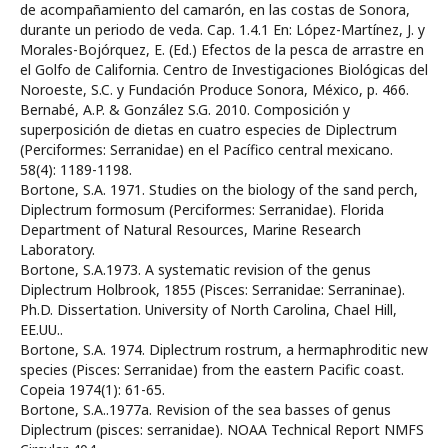
de acompañamiento del camarón, en las costas de Sonora,
durante un periodo de veda. Cap. 1.4.1 En: López-Martínez, J. y
Morales-Bojórquez, E. (Ed.) Efectos de la pesca de arrastre en
el Golfo de California. Centro de Investigaciones Biológicas del
Noroeste, S.C. y Fundación Produce Sonora, México, p. 466.
Bernabé, A.P. & González S.G. 2010. Composición y
superposición de dietas en cuatro especies de Diplectrum
(Perciformes: Serranidae) en el Pacífico central mexicano.
58(4): 1189-1198.
Bortone, S.A. 1971. Studies on the biology of the sand perch,
Diplectrum formosum (Perciformes: Serranidae). Florida
Department of Natural Resources, Marine Research
Laboratory.
Bortone, S.A.1973. A systematic revision of the genus
Diplectrum Holbrook, 1855 (Pisces: Serranidae: Serraninae).
Ph.D. Dissertation. University of North Carolina, Chael Hill,
EE.UU..
Bortone, S.A. 1974. Diplectrum rostrum, a hermaphroditic new
species (Pisces: Serranidae) from the eastern Pacific coast.
Copeia 1974(1): 61-65.
Bortone, S.A..1977a. Revision of the sea basses of genus
Diplectrum (pisces: serranidae). NOAA Technical Report NMFS