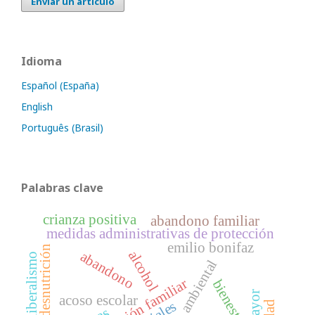
Enviar un artículo
Idioma
Español (España)
English
Português (Brasil)
Palabras clave
crianza positiva
abandono familiar
medidas administrativas de protección
emilio bonifaz
desnutrición
alcohol
abandono
neoliberalismo
deterioro ambiental
disfunción familiar
bienestar
acoso escolar