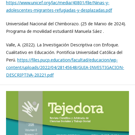
https://www.unicef.org/lac/media/40801/file/Ninas-y-
adolescentes-migrantes-refugiadas-y-desplazadas.pdf
Universidad Nacional del Chimborazo. (25 de Marxo de 2024).
Programa de movilidad estudiantil Manuela Sáez .
Valle, A. (2022). La Investigación Descriptiva con Enfoque.
Cualitativo en Educación. Pontificia Universidad Católica del
Perú.
https://files.pucp.education/facultad/educacion/wp-
content/uploads/2022/04/28145648/GUIA-INVESTIGACION-
DESCRIPTIVA-20221.pdf