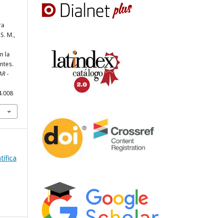
ra
S. M.,
n la
ntes.
AR -
4.008
tífica