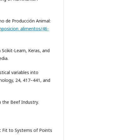
ino de Producción Animal:
mposicion_alimentos/46-
Scikit-Learn, Keras, and
edia.
tical variables into
chology, 24, 417–441, and
in the Beef Industry.
t Fit to Systems of Points