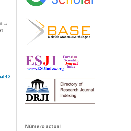
ífica
37-
al 4.0
.
Número actual