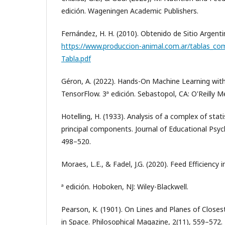
edición. Wageningen Academic Publishers.
Fernández, H. H. (2010). Obtenido de Sitio Argent
https://www.produccion-animal.com.ar/tablas_co
Tabla.pdf
Géron, A. (2022). Hands-On Machine Learning with 
TensorFlow. 3ª edición. Sebastopol, CA: O'Reilly M
Hotelling, H. (1933). Analysis of a complex of statis
principal components. Journal of Educational Psy
498–520.
Moraes, L.E., & Fadel, J.G. (2020). Feed Efficiency 
ª edición. Hoboken, NJ: Wiley-Blackwell.
Pearson, K. (1901). On Lines and Planes of Closes
in Space. Philosophical Magazine, 2(11), 559–572.