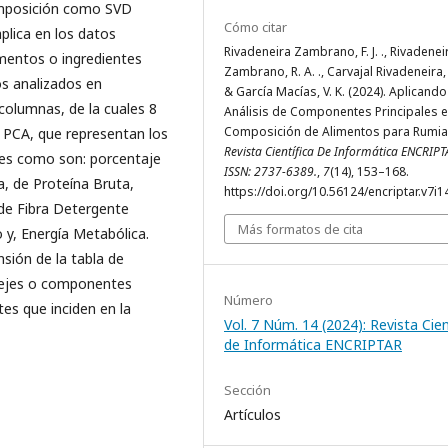
mposición como SVD
Cómo citar
plica en los datos
Rivadeneira Zambrano, F. J. ., Rivadenei
imentos o ingredientes
Zambrano, R. A. ., Carvajal Rivadeneira, 
os analizados en
& García Macías, V. K. (2024). Aplicando
columnas, de la cuales 8
Análisis de Componentes Principales e
Composición de Alimentos para Rumia
is PCA, que representan los
Revista Científica De Informática ENCRIPT
ntes como son: porcentaje
ISSN: 2737-6389.
,
7
(14), 153–168.
a, de Proteína Bruta,
https://doi.org/10.56124/encriptar.v7i1
de Fibra Detergente
Más formatos de cita
 y, Energía Metabólica.
sión de la tabla de
o ejes o componentes
Número
es que inciden en la
Vol. 7 Núm. 14 (2024): Revista Cien
de Informática ENCRIPTAR
Sección
Artículos