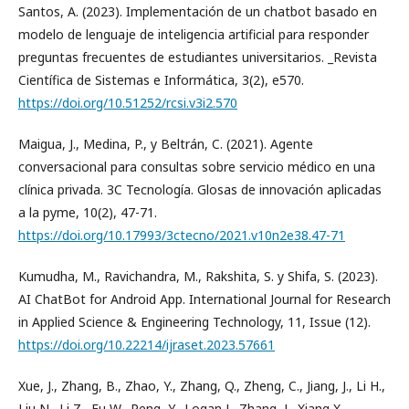
Santos, A. (2023). Implementación de un chatbot basado en
modelo de lenguaje de inteligencia artificial para responder
preguntas frecuentes de estudiantes universitarios. _Revista
Científica de Sistemas e Informática, 3(2), e570.
https://doi.org/10.51252/rcsi.v3i2.570
Maigua, J., Medina, P., y Beltrán, C. (2021). Agente
conversacional para consultas sobre servicio médico en una
clínica privada. 3C Tecnología. Glosas de innovación aplicadas
a la pyme, 10(2), 47-71.
https://doi.org/10.17993/3ctecno/2021.v10n2e38.47-71
Kumudha, M., Ravichandra, M., Rakshita, S. y Shifa, S. (2023).
AI ChatBot for Android App. International Journal for Research
in Applied Science & Engineering Technology, 11, Issue (12).
https://doi.org/10.22214/ijraset.2023.57661
Xue, J., Zhang, B., Zhao, Y., Zhang, Q., Zheng, C., Jiang, J., Li H.,
Liu N., Li Z., Fu W., Peng, Y., Logan J., Zhang, J., Xiang X.