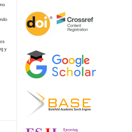
omo
l
ando
los
ng y