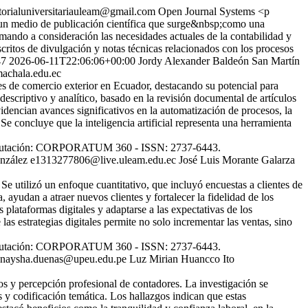
torialuniversitariauleam@gmail.com
Open Journal Systems
<p
 un medio de publicación científica que surge&nbsp;como una
omando a consideración las necesidades actuales de la contabilidad y
ritos de divulgación y notas técnicas relacionados con los procesos
47
2026-06-11T22:06:06+00:00
Jordy Alexander Baldeón San Martín
achala.edu.ec
nes de comercio exterior en Ecuador, destacando su potencial para
r descriptivo y analítico, basado en la revisión documental de artículos
evidencian avances significativos en la automatización de procesos, la
Se concluye que la inteligencia artificial representa una herramienta
y Tributación: CORPORATUM 360 - ISSN: 2737-6443.
nzález
e1313277806@live.uleam.edu.ec
José Luis Morante Galarza
e utilizó un enfoque cuantitativo, que incluyó encuestas a clientes de
 ayudan a atraer nuevos clientes y fortalecer la fidelidad de los
 plataformas digitales y adaptarse a las expectativas de los
s estrategias digitales permite no solo incrementar las ventas, sino
y Tributación: CORPORATUM 360 - ISSN: 2737-6443.
naysha.duenas@upeu.edu.pe
Luz Mirian Huancco Ito
eros y percepción profesional de contadores. La investigación se
s y codificación temática. Los hallazgos indican que estas