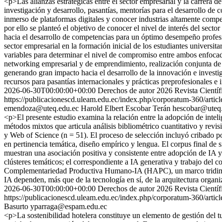
<p>Las alianzas estratégicas entre el sector empresarial y la carrera 
investigación y desarrollo, pasantías, mentorías para el desarrollo 
inmerso de plataformas digitales y conocer industrias altamente compe
por ello se planteó el objetivo de conocer el nivel de interés del se
hacia el desarrollo de competencias para un óptimo desempeño profesion
sector empresarial en la formación inicial de los estudiantes universi
variables para determinar el nivel de compromiso entre ambos enfocado 
networking empresarial y de emprendimiento, realización conjunta de in
generando gran impacto hacia el desarrollo de la innovación e invest
recursos para pasantías internacionales y prácticas preprofesionales e
2026-06-30T00:00:00+00:00
Derechos de autor 2026 Revista Cientí
https://publicacionescd.uleam.edu.ec/index.php/corporatum-360/artic
emendoza@uteq.edu.ec
Harold Elbert Escobar Terán
hescobar@uteq
<p>El presente estudio examina la relación entre la adopción de inteli
métodos mixtos que articula análisis bibliométrico cuantitativo y re
y Web of Science (n = 51). El proceso de selección incluyó cribado 
en pertinencia temática, diseño empírico y lengua. El corpus final de 
muestran una asociación positiva y consistente entre adopción de IA y 
clústeres temáticos; el correspondiente a IA generativa y trabajo del 
Complementariedad Productiva Humano-IA (HAPC), un marco tridimensi
IA dependen, más que de la tecnología en sí, de la arquitectura organi
2026-06-30T00:00:00+00:00
Derechos de autor 2026 Revista Cientí
https://publicacionescd.uleam.edu.ec/index.php/corporatum-360/artic
Basurto
yparraga@espam.edu.ec
<p>La sostenibilidad hotelera constituye un elemento de gestión del tu