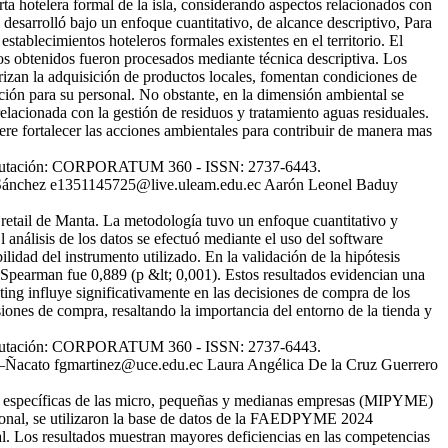
erta hotelera formal de la isla, considerando aspectos relacionados con
e desarrolló bajo un enfoque cuantitativo, de alcance descriptivo, Para
stablecimientos hoteleros formales existentes en el territorio. El
os obtenidos fueron procesados mediante técnica descriptiva. Los
rizan la adquisición de productos locales, fomentan condiciones de
ión para su personal. No obstante, en la dimensión ambiental se
elacionada con la gestión de residuos y tratamiento aguas residuales.
ere fortalecer las acciones ambientales para contribuir de manera mas
y Tributación: CORPORATUM 360 - ISSN: 2737-6443.
 Sánchez
e1351145725@live.uleam.edu.ec
Aarón Leonel Baduy
retail de Manta. La metodología tuvo un enfoque cuantitativo y
 análisis de los datos se efectuó mediante el uso del software
lidad del instrumento utilizado. En la validación de la hipótesis
de Spearman fue 0,889 (p &lt; 0,001). Estos resultados evidencian una
ting influye significativamente en las decisiones de compra de los
iones de compra, resaltando la importancia del entorno de la tienda y
y Tributación: CORPORATUM 360 - ISSN: 2737-6443.
z–Ñacato
fgmartinez@uce.edu.ec
Laura Angélica De la Cruz Guerrero
ades específicas de las micro, pequeñas y medianas empresas (MIPYME)
acional, se utilizaron la base de datos de la FAEDPYME 2024
al. Los resultados muestran mayores deficiencias en las competencias