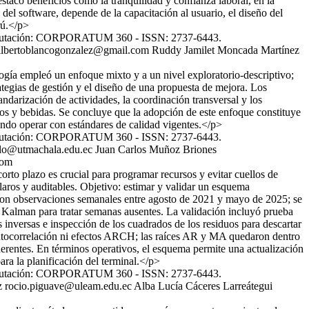
tacó beneficios como la tranquilidad y confianza laboral, en la
el software, depende de la capacitación al usuario, el diseño del
rú.</p>
y Tributación: CORPORATUM 360 - ISSN: 2737-6443.
ilbertoblancogonzalez@gmail.com
Ruddy Jamilet Moncada Martínez
gía empleó un enfoque mixto y a un nivel exploratorio-descriptivo;
ategias de gestión y el diseño de una propuesta de mejora. Los
ndarización de actividades, la coordinación transversal y los
tos y bebidas. Se concluye que la adopción de este enfoque constituye
tiendo operar con estándares de calidad vigentes.</p>
y Tributación: CORPORATUM 360 - ISSN: 2737-6443.
llo@utmachala.edu.ec
Juan Carlos Muñoz Briones
com
rto plazo es crucial para programar recursos y evitar cuellos de
laros y auditables. Objetivo: estimar y validar un esquema
ó con observaciones semanales entre agosto de 2021 y mayo de 2025; se
de Kalman para tratar semanas ausentes. La validación incluyó prueba
s inversas e inspección de los cuadrados de los residuos para descartar
n autocorrelación ni efectos ARCH; las raíces AR y MA quedaron dentro
erentes. En términos operativos, el esquema permite una actualización
ara la planificación del terminal.</p>
y Tributación: CORPORATUM 360 - ISSN: 2737-6443.
ez
rocio.piguave@uleam.edu.ec
Alba Lucía Cáceres Larreátegui