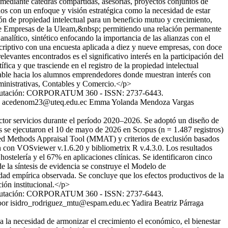
o mediante cátedras compartidas, asesorías, proyectos conjuntos de
os con un enfoque y visión estratégica como la necesidad de estar
ón de propiedad intelectual para un beneficio mutuo y crecimiento,
ón de Empresas de la Uleam,&nbsp; permitiendo una relación permanente
nalítico, sintético enfocando la importancia de las alianzas con el
escriptivo con una encuesta aplicada a diez y nueve empresas, con doce
evantes encontrados es el significativo interés en la participación del
ica y que trasciende en el registro de la propiedad intelectual
orable hacia los alumnos emprendedores donde muestran interés con
Administrativas, Contables y Comercio.</p>
y Tributación: CORPORATUM 360 - ISSN: 2737-6443.
acedenom23@uteq.edu.ec
Emma Yolanda Mendoza Vargas
sector servicios durante el período 2020–2026. Se adoptó un diseño de
s se ejecutaron el 10 de mayo de 2026 en Scopus (n = 1.487 registros)
ixed Methods Appraisal Tool (MMAT) y criterios de exclusión basados
ron con VOSviewer v.1.6.20 y bibliometrix R v.4.3.0. Los resultados
ostelería y el 67% en aplicaciones clínicas. Se identificaron cinco
de la síntesis de evidencia se construye el Modelo de
d empírica observada. Se concluye que los efectos productivos de la
ción institucional.</p>
y Tributación: CORPORATUM 360 - ISSN: 2737-6443.
oor
isidro_rodriguez_mtu@espam.edu.ec
Yadira Beatriz Párraga
 a la necesidad de armonizar el crecimiento el económico, el bienestar