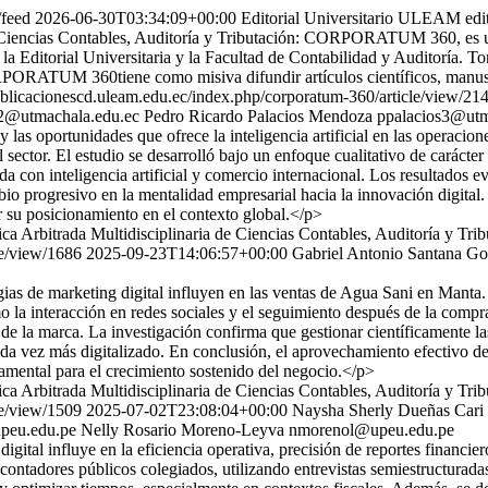
/feed
2026-06-30T03:34:09+00:00
Editorial Universitario ULEAM
edi
 de Ciencias Contables, Auditoría y Tributación: CORPORATUM 360, es
la Editorial Universitaria y la Facultad de Contabilidad y Auditoría. T
ORPORATUM 360tiene como misiva difundir artículos científicos, manusc
publicacionescd.uleam.edu.ec/index.php/corporatum-360/article/view/21
2@utmachala.edu.ec
Pedro Ricardo Palacios Mendoza
ppalacios3@utm
 las oportunidades que ofrece la inteligencia artificial en las operacio
el sector. El estudio se desarrolló bajo un enfoque cualitativo de carácte
nada con inteligencia artificial y comercio internacional. Los resultados 
bio progresivo en la mentalidad empresarial hacia la innovación digital. 
r su posicionamiento en el contexto global.</p>
fica Arbitrada Multidisciplinaria de Ciencias Contables, Auditoría 
le/view/1686
2025-09-23T14:06:57+00:00
Gabriel Antonio Santana Go
as de marketing digital influyen en las ventas de Agua Sani en Manta. S
 la interacción en redes sociales y el seguimiento después de la compra,
de la marca. La investigación confirma que gestionar científicamente las
vez más digitalizado. En conclusión, el aprovechamiento efectivo de la
damental para el crecimiento sostenido del negocio.</p>
fica Arbitrada Multidisciplinaria de Ciencias Contables, Auditoría 
le/view/1509
2025-07-02T23:08:04+00:00
Naysha Sherly Dueñas Cari
peu.edu.pe
Nelly Rosario Moreno-Leyva
nmorenol@upeu.edu.pe
igital influye en la eficiencia operativa, precisión de reportes financi
s contadores públicos colegiados, utilizando entrevistas semiestructurada