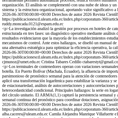
herramientas permiten automatizar procesos, reducir errores humanos y
organización. El análisis se complementó con una nube de ideas y un d
sistema y la estructura organizacional, aportando valor significativo 
2026-06-30T00:00:00+00:00
Derechos de autor 2026 Revista Cientí
https://publicacionescd.uleam.edu.ec/index.php/corporatum-360/artic
ruddy.moncada.0121@espam.edu.ec
<p>La investigación analizó la gestión por procesos en hoteles de c
estructurada en tres fases: un diagnóstico operativo mediante análisis
resultados evidenciaron que la mayoría de los establecimientos estudia
mecanismos de control. Ante estos hallazgos, se diseñó un manual de g
una alternativa estratégica para optimizar la eficiencia operativa, la c
2026-06-30T00:00:00+00:00
Derechos de autor 2026 Revista Cientí
https://publicacionescd.uleam.edu.ec/index.php/corporatum-360/artic
cjmunoz@umet.edu.ec
Cristina Tabares Cedillo
ctabarestyt@gmail.c
<p>Los terminales de contenedores operan con variaciones semanales qu
botella. En Puerto Bolívar (Machala, Ecuador), la afluencia de import
parsimonioso de pronóstico semanal para la atención de contenedores 
aplicó una transformación logarítmica para estabilizar la varianza y 
de estacionariedad, análisis de autocorrelaciones y autocorrelaciones 
heterocedasticidad condicional. Principales hallazgos: la serie en lo
del círculo unitario. El ARMA(1,1) capturó la persistencia semanal y
semanal continua del pronóstico para coordinar dotaciones, asignación 
2026-06-30T00:00:00+00:00
Derechos de autor 2026 Revista Cientí
https://publicacionescd.uleam.edu.ec/index.php/corporatum-360/artic
alba.caceres@uleam.edu.ec
Camila Alejandra Manrique Villafuerte
e