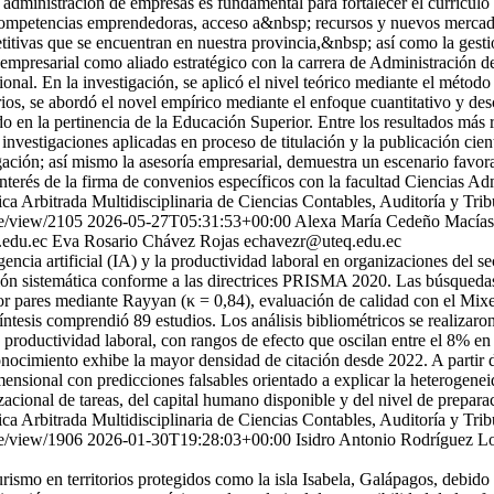
de administración de empresas es fundamental para fortalecer el currícul
de competencias emprendedoras, acceso a&nbsp; recursos y nuevos mercad
titivas que se encuentran en nuestra provincia,&nbsp; así como la gesti
ctor empresarial como aliado estratégico con la carrera de Administraci
al. En la investigación, se aplicó el nivel teórico mediante el método a
tarios, se abordó el novel empírico mediante el enfoque cuantitativo y d
en la pertinencia de la Educación Superior. Entre los resultados más rel
vestigaciones aplicadas en proceso de titulación y la publicación científ
igación; así mismo la asesoría empresarial, demuestra un escenario fav
 interés de la firma de convenios específicos con la facultad Ciencias 
fica Arbitrada Multidisciplinaria de Ciencias Contables, Auditoría 
le/view/2105
2026-05-27T05:31:53+00:00
Alexa María Cedeño Macías
.edu.ec
Eva Rosario Chávez Rojas
echavezr@uteq.edu.ec
gencia artificial (IA) y la productividad laboral en organizaciones del 
visión sistemática conforme a las directrices PRISMA 2020. Las búsqueda
por pares mediante Rayyan (κ = 0,84), evaluación de calidad con el M
síntesis comprendió 89 estudios. Los análisis bibliométricos se realiza
productividad laboral, con rangos de efecto que oscilan entre el 8% en h
conocimiento exhibe la mayor densidad de citación desde 2022. A partir 
onal con predicciones falsables orientado a explicar la heterogeneida
zacional de tareas, del capital humano disponible y del nivel de prepara
fica Arbitrada Multidisciplinaria de Ciencias Contables, Auditoría 
le/view/1906
2026-01-30T19:28:03+00:00
Isidro Antonio Rodríguez L
rismo en territorios protegidos como la isla Isabela, Galápagos, debido