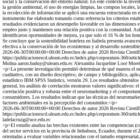
social y la conservación del entorno natural. En este contexto la inves
la gestión ambiental, el uso de energías limpias, las compras locales, l
la recolección de información se aplicó una encuesta estructurada en es
instrumento fue elaborado tomando como referencia los criterios esta
resultados evidenciaron un desempeño favorable en las dimensiones ec
empleo justo y mantienen una relación positiva con la comunidad. Asi
identificaron oportunidades de mejora, ya que solo el 16 % de los hote
Se concluye que la sostenibilidad hotelera en Isabela presenta avance
efectiva a la conservación de los ecosistemas y al desarrollo sostenible
2026-06-30T00:00:00+00:00
Derechos de autor 2026 Revista Cientí
https://publicacionescd.uleam.edu.ec/index.php/corporatum-360/artic
Molina
aaron.baduy@uleam.edu.ec
Alexandra Jacqueline Loor More
<p>La presente investigación permitió determinar de qué manera el ne
cualitativo, con un diseño descriptivo, de campo y bibliográfico, apli
estadístico IBM SPSS Statistics, versión 29. Los resultados obtenidos i
general, los análisis de correlación mostraron valores significativos: 
correlación positiva y robusta entre el neuromarketing y el comportam
consumidores. Los resultados indican que las técnicas del neuromarket
factores ambientales en la percepción del consumidor.</p>
2026-06-30T00:00:00+00:00
Derechos de autor 2026 Revista Cientí
https://publicacionescd.uleam.edu.ec/index.php/corporatum-360/artic
ladelacruzg@uce.edu.ec
<p>El estudio analiza las brechas existentes entre las competencias 
del sector servicios en la provincia de Imbabura, Ecuador, durante e
orientadas a evaluar variables relacionadas con el tamaño empresarial