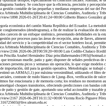
 optimizar tiempos, especialmente en contextos fiscales. Además, se des
iagrama Sankey. Se concluye que la eficiencia, precisión y percepción d
a la gestión contable de las pequeñas y medianas empresas del sur del Pe
fica Arbitrada Multidisciplinaria de Ciencias Contables, Auditoría 
le/view/1898
2026-01-26T20:41:24+00:00
Gilberto Blanco González
g
ategoría económica del cantón Manta República del Ecuador. La metodolo
 de conglomerados (dendrograma), a fin de realizar la evaluación de estr
dos carecen de un enfoque sistémico, presentando debilidades en la esta
estión por procesos para las áreas de recepción, ama de llaves, alimen
alidad del servicio y la competitividad en el sector hotelero local, permi
fica Arbitrada Multidisciplinaria de Ciencias Contables, Auditoría 
le/view/2166
2026-06-28T00:59:20+00:00
Luis Cedillo-Chalaco
lfcedi
om
Priscilla Anabel Hernández Díaz
priscillahernandez1993@hotmail.
e tensionan muelle, patio y gate; disponer de señales predictivas de co
aciones presenta picos y semanas sin operación, lo que exige modelos c
de importación, útil para la gestión operativa. Metodología: se trabaj
se estimó un ARMA(1,1) por máxima verosimilitud, utilizando el filtro 
parciales, contraste de ruido blanco de Ljung–Box, verificación de raíce
garitmos fue estacionaria y de memoria corta; los residuos no mostraro
 amortiguó choques transitorios, ofreciendo predicciones con bandas coh
de patio y gestión de gate, aportando una señal accionable y trazable p
fica Arbitrada Multidisciplinaria de Ciencias Contables, Auditoría 
le/view/2167
2026-06-28T16:11:32+00:00
Vicenta Rocío Piguave Pér
1316725603@live.uleam.edu.ec