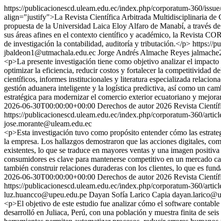
https://publicacionescd.uleam.edu.ec/index.php/corporatum-360/issue
align="justify">La Revista Científica Arbitrada Multidisciplinaria
propuesta de la Universidad Laica Eloy Alfaro de Manabí, a través de 
sus áreas afines en el contexto científico y académico, la Revista C
de investigación la contabilidad, auditoría y tributación.</p>
https://
jbaldeon1@utmachala.edu.ec
Jorge Andrés Almache Reyes
jalmache
<p>La presente investigación tiene como objetivo analizar el impacto y
optimizar la eficiencia, reducir costos y fortalecer la competitividad d
científicos, informes institucionales y literatura especializada relacio
gestión aduanera inteligente y la logística predictiva, así como un cam
estratégica para modernizar el comercio exterior ecuatoriano y mejora
2026-06-30T00:00:00+00:00
Derechos de autor 2026 Revista Cientí
https://publicacionescd.uleam.edu.ec/index.php/corporatum-360/artic
jose.morante@uleam.edu.ec
<p>Esta investigación tuvo como propósito entender cómo las estrategi
la empresa. Los hallazgos demostraron que las acciones digitales, como
existentes, lo que se traduce en mayores ventas y una imagen positiva 
consumidores es clave para mantenerse competitivo en un mercado cada 
también construir relaciones duraderas con los clientes, lo que es fun
2026-06-30T00:00:00+00:00
Derechos de autor 2026 Revista Cientí
https://publicacionescd.uleam.edu.ec/index.php/corporatum-360/artic
luz.huancco@upeu.edu.pe
Dayan Sofía Larico Capia
dayan.larico@u
<p>El objetivo de este estudio fue analizar cómo el software contable d
desarrolló en Juliaca, Perú, con una población y muestra finita de sei