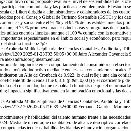
tigación tuvo como propósito evaluar el nivel de sostenibilidad de la of
a participación comunitaria y las prácticas de empleo justo. El estudio s
cala de Likert dirigida a administradores y colaboradores de los cuatro e
blecidos por el Consejo Global de Turismo Sostenible (GSTC) y los dat
onómicas y social entre el 91 % y el 94 % de los establecimientos prio
mismo, el 75 % promueve prácticas inclusivas y programas de capacitac
les utiliza energías limpias, aunque el 100 % cumple con la normativa r
s importantes especialmente en el ámbito social y económico, pero requi
 del destino turístico.</p>
fica Arbitrada Multidisciplinaria de Ciencias Contables, Auditoría 
le/view/1209
2025-01-23T03:50:05+00:00
Jairo Alexander Cayancela
ira
alexandra.loor@uleam.edu.ec
uromarketing incide en el comportamiento del consumidor en el sector 
cando el método inductivo mediante encuestas a consumidores locales. El
ndicaron un Alfa de Cronbach de 0,922, lo cual refleja una alta confiabi
el coeficiente τb de Kendall fue 0,818 (p &lt; 0,001) y el coeficiente ρ 
iento del consumidor, lo que respalda la hipótesis de que el neuromarke
ing impactan significativamente en la motivación emocional y las decis
fica Arbitrada Multidisciplinaria de Ciencias Contables, Auditoría 
le/view/2132
2026-06-05T16:39:52+00:00
Fernanda Gabriela Martíne
(conocimientos y habilidades) del talento humano frente a las necesid
l 2024. Mediante un enfoque cuantitativo de alcance descriptivo-correl
, competencias técnicas, habilidades blandas e innovación organizacion