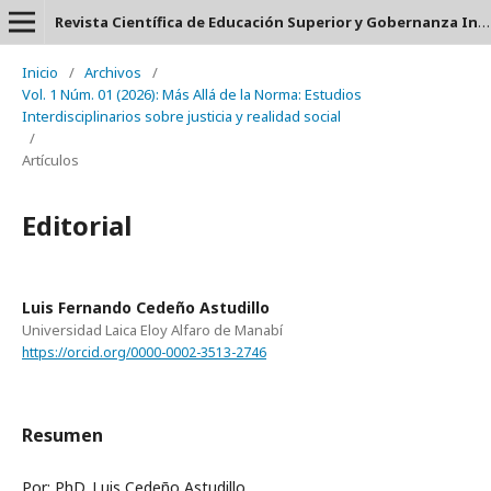
Revista Científica de Educación Superior y Gobernanza Interuniversitaria Aula 24 - ISSN: 2953-660X
Inicio
/
Archivos
/
Vol. 1 Núm. 01 (2026): Más Allá de la Norma: Estudios
Interdisciplinarios sobre justicia y realidad social
/
Artículos
Editorial
Luis Fernando Cedeño Astudillo
Universidad Laica Eloy Alfaro de Manabí
https://orcid.org/0000-0002-3513-2746
Resumen
Por: PhD. Luis Cedeño Astudillo