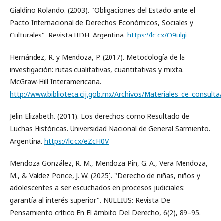
Gialdino Rolando. (2003). "Obligaciones del Estado ante el
Pacto Internacional de Derechos Económicos, Sociales y
Culturales". Revista IIDH. Argentina.
https://lc.cx/O9ulgi
Hernández, R. y Mendoza, P. (2017). Metodología de la
investigación: rutas cualitativas, cuantitativas y mixta.
McGraw-Hill Interamericana.
http://www.biblioteca.cij.gob.mx/Archivos/Materiales_de_consul
Jelin Elizabeth. (2011). Los derechos como Resultado de
Luchas Históricas. Universidad Nacional de General Sarmiento.
Argentina.
https://lc.cx/eZcH0V
Mendoza González, R. M., Mendoza Pin, G. A., Vera Mendoza,
M., & Valdez Ponce, J. W. (2025). "Derecho de niñas, niños y
adolescentes a ser escuchados en procesos judiciales:
garantía al interés superior". NULLIUS: Revista De
Pensamiento crítico En El ámbito Del Derecho, 6(2), 89–95.