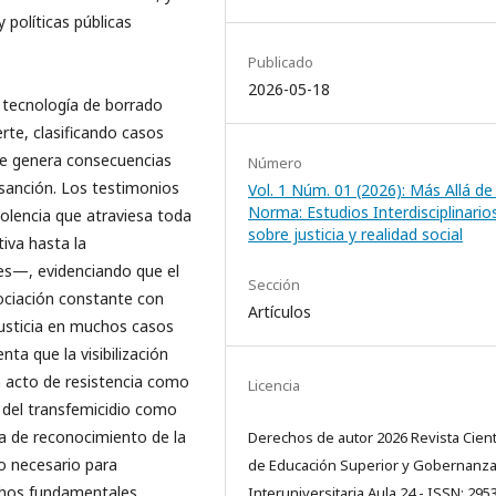
políticas públicas
Publicado
2026-05-18
o tecnología de borrado
rte, clasificando casos
ue genera consecuencias
Número
 sanción. Los testimonios
Vol. 1 Núm. 01 (2026): Más Allá de 
Norma: Estudios Interdisciplinario
lencia que atraviesa toda
sobre justicia y realidad social
tiva hasta la
ales—, evidenciando que el
Sección
gociación constante con
Artículos
justicia en muchos casos
nta que la visibilización
n acto de resistencia como
Licencia
n del transfemicidio como
a de reconocimiento de la
Derechos de autor 2026 Revista Cient
o necesario para
de Educación Superior y Gobernanz
echos fundamentales.
Interuniversitaria Aula 24 - ISSN: 29