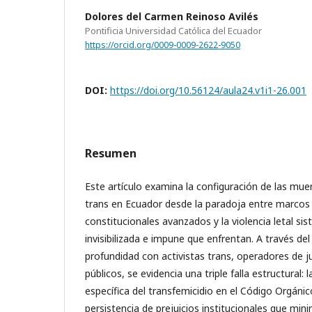
Dolores del Carmen Reinoso Avilés
Pontificia Universidad Católica del Ecuador
https://orcid.org/0009-0009-2622-9050
DOI:
https://doi.org/10.56124/aula24.v1i1-26.001
Resumen
Este artículo examina la configuración de las mue
trans en Ecuador desde la paradoja entre marcos
constitucionales avanzados y la violencia letal s
invisibilizada e impune que enfrentan. A través del
profundidad con activistas trans, operadores de ju
públicos, se evidencia una triple falla estructural: 
específica del transfemicidio en el Código Orgánico
persistencia de prejuicios institucionales que mini