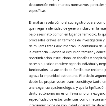
desconexión entre marcos normativos generales y 
específicas.
El análisis revela cómo el subregistro opera com
que niega la identidad de género incluso en la mue
bajo asesinato común en lugar de femicidio, lo q
procesales graves en términos de investigación y
de mujeres trans documentan un continuum de vio
la existencia —desde la expulsión familiar y educa
revictimización institucional en fiscalías y hospit
acceso a justicia requiere agencia individual y ne
funcionarios. La ausencia de familia que reclame 
agrava la impunidad estructural. El artículo argume
desde las propias voces trans constituye tanto u
una exigencia epistemológica, y que la tipificació
delito autónomo no es un favor sino una exigenci
especificidad de estas violencias como mecanism
interrumpir ciclos de impunidad y garantizar der