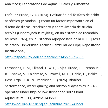
Analíticos; Laboratorios de Aguas, Suelos y Alimentos.
Enríquez Prado, G. A. (2024). Evaluación del fosfato de ácido
ascórbico (Vitamina C) como un factor importante en el
diseño de dietas, crecimiento y sobrevivencia de trucha
arcoíris (Oncorhynchus mykiss), en un sistema de recambio
acuícola (RAS), en la Estación Agropecuaria de la UTPL [Tesis
de grado, Universidad Técnica Particular de Loja] Repositorio
Institucional,
http://dspace.utpl.edu.ec/handle/123456789/52908
Fernandes, P. M., Fiksdal, L. W. F., Rojas-Tirado, P., Stenhaug, S.
R., Khadka, S., Calabrese, S., Powell, M. D., Dahle, H., Bakke, I.,
Hess-Erga, O.-K., & Fredriksen, S. (2026). Biofilter
performance, water quality, and microbial dynamics in RAS
operated under high or low suspended solids load.
Aquaculture, 614, Article 743559.
https://doi.org/10.1016/j.aquaculture.2025.743559