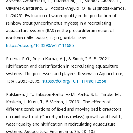
Aravena-Ambrosetti, H., Huanacuni, J. I., Méndez-Abarca, F.,
Olivares-Cantillano, G., Acosta-Angulo, O., & Espinoza-Ramos,
L. (2025). Evaluation of water quality in the production of
rainbow trout (Oncorhynchus mykiss) in a recirculating
aquaculture system (RAS) in the precordilleran region of
northern Chile. Water, 17(11), Article 1685.
https://doi.org/10.3390/w17111685
Preena, P. G., Rejish Kumar, V. J., & Singh, I. S. B. (2021).
Nitrification and denitrification in recirculating aquaculture
systems: The processes and players. Reviews in Aquaculture,
13(4), 2053–2075.
https://doi.org/10.1111/raq.12558
Pulkkinen, J. T., Eriksson-Kallio, A.-M., Aalto, S. L., Tiirola, M.,
Koskela, J., Kiuru, T., & Vielma, J. (2019). The effects of
different combinations of fixed and moving bed bioreactors
on rainbow trout (Oncorhynchus mykiss) growth and health,
water quality and nitrification in recirculating aquaculture
systems. Aquacultural Engineering, 85, 98–105.