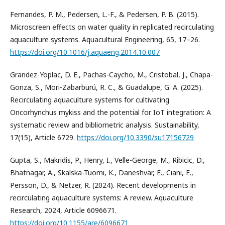
Fernandes, P. M., Pedersen, L.-F., & Pedersen, P. B. (2015).
Microscreen effects on water quality in replicated recirculating
aquaculture systems. Aquacultural Engineering, 65, 17–26.
https://doi.org/10.1016/j.aquaeng.2014.10.007
Grandez-Yoplac, D. E., Pachas-Caycho, M., Cristobal, J., Chapa-
Gonza, S., Mori-Zabarburú, R. C., & Guadalupe, G. A. (2025).
Recirculating aquaculture systems for cultivating
Oncorhynchus mykiss and the potential for IoT integration: A
systematic review and bibliometric analysis. Sustainability,
17(15), Article 6729.
https://doi.org/10.3390/su17156729
Gupta, S., Makridis, P., Henry, I., Velle-George, M., Ribicic, D.,
Bhatnagar, A., Skalska-Tuomi, K., Daneshvar, E., Ciani, E.,
Persson, D., & Netzer, R. (2024). Recent developments in
recirculating aquaculture systems: A review. Aquaculture
Research, 2024, Article 6096671.
https://doi.org/10.1155/are/6096671