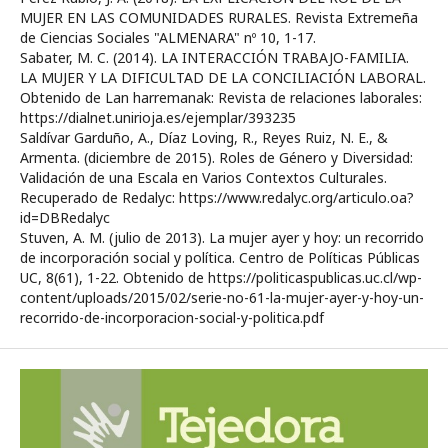
MUJER EN LAS COMUNIDADES RURALES. Revista Extremeña
de Ciencias Sociales "ALMENARA" nº 10, 1-17.
Sabater, M. C. (2014). LA INTERACCIÓN TRABAJO-FAMILIA.
LA MUJER Y LA DIFICULTAD DE LA CONCILIACIÓN LABORAL.
Obtenido de Lan harremanak: Revista de relaciones laborales:
https://dialnet.unirioja.es/ejemplar/393235
Saldívar Garduño, A., Díaz Loving, R., Reyes Ruiz, N. E., &
Armenta. (diciembre de 2015). Roles de Género y Diversidad:
Validación de una Escala en Varios Contextos Culturales.
Recuperado de Redalyc: https://www.redalyc.org/articulo.oa?
id=DBRedalyc
Stuven, A. M. (julio de 2013). La mujer ayer y hoy: un recorrido
de incorporación social y política. Centro de Políticas Públicas
UC, 8(61), 1-22. Obtenido de https://politicaspublicas.uc.cl/wp-
content/uploads/2015/02/serie-no-61-la-mujer-ayer-y-hoy-un-
recorrido-de-incorporacion-social-y-politica.pdf