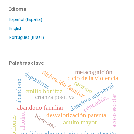
Idioma
Español (España)
English
Português (Brasil)
Palabras clave
metacognición
disfunción familiar
deportistas
ciclo de la violencia
abandono
racismo
deterioro ambiental
emilio bonifaz
crianza positiva
educación,
acoso escolar
abandono familiar
alcohol
desvalorización parental
bienestar
emociones
, adulto mayor
medidas administrativas de protección