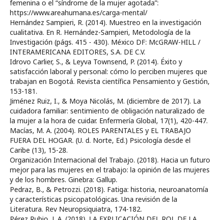
femenina o el “síndrome de la mujer agotada”:
https://www.areahumana.es/carga-mental/
Hernández Sampieri, R. (2014). Muestreo en la investigación
cualitativa. En R. Hernández-Sampieri, Metodología de la
Investigación (págs. 415 - 430). México DF: McGRAW-HILL /
INTERAMERICANA EDITORES, S.A. DE C.V.
Idrovo Carlier, S., & Leyva Townsend, P. (2014). Éxito y
satisfacción laboral y personal: cómo lo perciben mujeres que
trabajan en Bogotá. Revista científica Pensamiento y Gestión,
153-181.
Jiménez Ruiz, I., & Moya Nicolás, M. (diciembre de 2017). La
cuidadora familiar: sentimiento de obligación naturalizado de
la mujer a la hora de cuidar. Enfermería Global, 17(1), 420-447.
Macías, M. A. (2004). ROLES PARENTALES y EL TRABAJO
FUERA DEL HOGAR. (U. d. Norte, Ed.) Psicología desde el
Caribe (13), 15-28.
Organización Internacional del Trabajo. (2018). Hacia un futuro
mejor para las mujeres en el trabajo: la opinión de las mujeres
y de los hombres. Ginebra: Gallup.
Pedraz, B., & Petrozzi. (2018). Fatiga: historia, neuroanatomía
y características psicopatológicas. Una revisión de la
Literatura. Rev Neuropsiquiatra, 174-182.
Pérez Rubio, J. A. (2018). LA EXPLICACIÓN DEL ROL DE LA