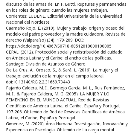
discurso de las amas de. En F. Butti, Rupturas y permanencias
en los roles de género: cuando las mujeres trabajan.
Corrientes: EUDENE, Editorial Universitaria de la Universidad
Nacional del Nordeste.
Caamaño Rojo, E. (2010). Mujer y trabajo: origen y ocaso del
modelo del padre proveedor y la madre cuidadora. Revista de
derecho (Valparaíso) (34), 179-209. DOI:
https://dx.doi.org/10.4067/S0718-68512010000100005
CEPAL. (2012). Protección social y redistribución del cuidado
en América Latina y el Caribe: el ancho de las políticas.
Santiago: División de Asuntos de Género.
De La Cruz, A., Orozco, S., & Sará, L. (2016). La mujer y el
trabajo: evolución de la mujer en el campo laboral.
doi:10.13140/RG.2.2.31669.73443
Fajardo Caldera, M. I., Bermejo García, M. L., Ruiz Fernández,
M. I., & Fajardo Caldera, M. G. (2005). LA MUJER Y LO
FEMENINO EN EL MUNDO ACTUAL. Red de Revistas
Científicas de América Latina, el Caribe, España y Portugal,
197-206. Obtenido de Red de Revistas Científicas de América
Latina, el Caribe, España y Portugal.
Giménez, M. (2020). Área Humana. Investigación, Innovación y
Experiencia en Psicología. Obtenido de La carga mental