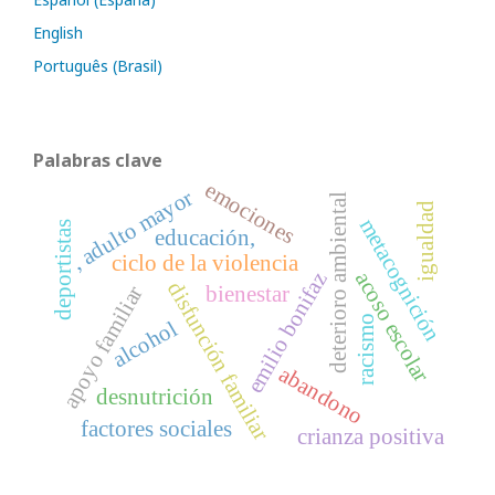
English
Português (Brasil)
Palabras clave
emociones
, adulto mayor
deterioro ambiental
igualdad
metacognición
deportistas
educación,
ciclo de la violencia
acoso escolar
emilio bonifaz
disfunción familiar
apoyo familiar
bienestar
racismo
alcohol
abandono
desnutrición
factores sociales
crianza positiva