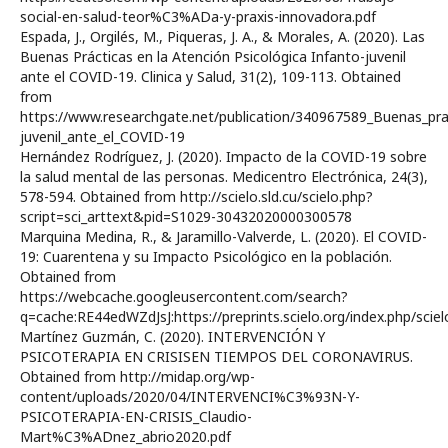
social-en-salud-teor%C3%ADa-y-praxis-innovadora.pdf
Espada, J., Orgilés, M., Piqueras, J. A., & Morales, A. (2020). Las
Buenas Prácticas en la Atención Psicológica Infanto-juvenil
ante el COVID-19. Clinica y Salud, 31(2), 109-113. Obtained
from
https://www.researchgate.net/publication/340967589_Buenas_prac
juvenil_ante_el_COVID-19
Hernández Rodríguez, J. (2020). Impacto de la COVID-19 sobre
la salud mental de las personas. Medicentro Electrónica, 24(3),
578-594. Obtained from http://scielo.sld.cu/scielo.php?
script=sci_arttext&pid=S1029-30432020000300578
Marquina Medina, R., & Jaramillo-Valverde, L. (2020). El COVID-
19: Cuarentena y su Impacto Psicológico en la población.
Obtained from
https://webcache.googleusercontent.com/search?
q=cache:RE44edWZdJsJ:https://preprints.scielo.org/index.php/s
Martínez Guzmán, C. (2020). INTERVENCIÓN Y
PSICOTERAPIA EN CRISISEN TIEMPOS DEL CORONAVIRUS.
Obtained from http://midap.org/wp-
content/uploads/2020/04/INTERVENCI%C3%93N-Y-
PSICOTERAPIA-EN-CRISIS_Claudio-
Mart%C3%ADnez_abrio2020.pdf