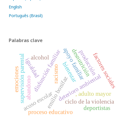
English
Português (Brasil)
Palabras clave
apoyo familiar
desnutrición
disfunción familiar
producción
factores sociales
supervisión parental
alcohol
igualdad
bienestar
racismo
emociones
deterioro ambiental
emilio bonifaz
abandono
acoso escolar
, adulto mayor
ciclo de la violencia
deportistas
proceso educativo