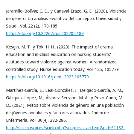
Jaramillo-Bolívar, C. D., y Canaval-Erazo, G. E., (2020), Violencia
de género: Un análisis evolutivo del concepto. Universidad y
Salud , Vol. 22 (2), 178-185,
https://doi.org/10.22267/rus.202202.189
Kesgin, M. T., y Tok, H. H., (2023). The impact of drama
education and in-class education on nursing students'
attitudes toward violence against women: A randomized
controlled study, Nurse education today, Vol. 125, 105779.
https://doi.org/10.1016/j.nedt.2023.105779
Martínez-García, E., Leal-González, I., Delgado-García, A. M.,
Gázquez-López, M., Álvarez-Serrano, M. A., y Pozo-Cano, M.
D., (2021), Mitos sobre violencia de género en una población
de jóvenes andaluces y factores asociados, Index de
Enfermería, Vol. 30(4), 282-286,
http://scielo.isciii.es/scielo.php?script=sci_arttext&pid=S1132-