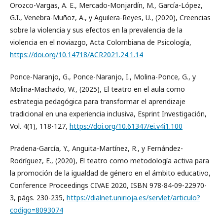
Orozco-Vargas, A. E., Mercado-Monjardín, M., García-López,
G.I., Venebra-Muñoz, A., y Aguilera-Reyes, U., (2020), Creencias
sobre la violencia y sus efectos en la prevalencia de la
violencia en el noviazgo, Acta Colombiana de Psicología,
https://doi.org/10.14718/ACR2021.24.1.14
Ponce-Naranjo, G., Ponce-Naranjo, I., Molina-Ponce, G., y
Molina-Machado, W., (2025), El teatro en el aula como
estrategia pedagógica para transformar el aprendizaje
tradicional en una experiencia inclusiva, Esprint Investigación,
Vol. 4(1), 118-127,
https://doi.org/10.61347/ei.v4i1.100
Pradena-García, Y., Anguita-Martínez, R., y Fernández-
Rodríguez, E., (2020), El teatro como metodología activa para
la promoción de la igualdad de género en el ámbito educativo,
Conference Proceedings CIVAE 2020, ISBN 978-84-09-22970-
3, págs. 230-235,
https://dialnet.unirioja.es/servlet/articulo?
codigo=8093074