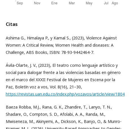
Citas
Ashima G., Himalaya P., y Kamal S., (2023), Violence Against
Women: A Critical Review, Women Health and diseases: A
Challenge, ABS Books, ISBN: 78-93-9442464-7.
Ávila-Olarte, J. V., (2023), El teatro como lenguaje artístico y
social para dialogar frente a las violencias basadas en género
en el marco del XXXII Festival de Mujeres en Escena por la
Paz, Boletín voz a vos, Vol. 8(16), 21–30,
https://revistas.uan.edu.co/index.php/vozavos/article/view/1804
Baeza Robba, M.J., Rana, G. K., Zhandire, T., Lanyo, T. N.,
Shadare, O., Compton, S. D., Afolabi, A. A., Randa, M.,
Mwiseneza, M., Akinyemi, A., Dickson, K., Banjo, O., & Munro-
Kramer, M. L. (2026). University-Based Approaches to Gender-