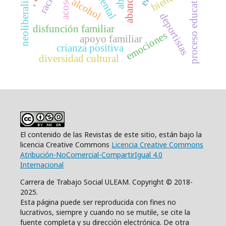
neoliberalismo
proceso educativo
alcohol
deportistas
disfunción familiar
emociones
apoyo familiar
crianza positiva
diversidad cultural
El contenido de las Revistas de este sitio, están bajo la
licencia Creative Commons
Licencia Creative Commons
Atribución-NoComercial-CompartirIgual 4.0
Internacional
Carrera de Trabajo Social ULEAM. Copyright © 2018-
2025.
Esta página puede ser reproducida con fines no
lucrativos, siempre y cuando no se mutile, se cite la
fuente completa y su dirección electrónica. De otra