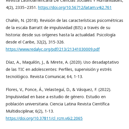
Revista Latinoamericana De Ciencias Sociales Y Humanidades,
4(2), 2335–2351.
https://doi.org/10.56712/latam.v4i2.761
Chahín, N. (2018). Revisión de las características psicométricas
de la escala Barratt de impulsividad (BIS) a través de su
historia: desde sus orígenes hasta la actualidad. Psicología
desde el Caribe, 32(2), 315-326.
https://www.redalyc.org/pdf/213/21341030009.pdf
Díaz, A., Maquilón, J., & Mirete, A. (2020). Uso desadaptativo
de las TIC en adolescentes: Perfiles, supervisión y estrés
tecnológico. Revista Comunicar, 64, 1-13.
Flores, V., Ponce, Á., Velasteguí, D., & Vásquez, F. (2022).
Impulsividad en base a estudio de género. Estudio en
población universitaria. Ciencia Latina Revista Científica
Multidisciplinar, 6(2), 1-13.
https://doi.org/10.37811/cl_rcm.v6i2.2065