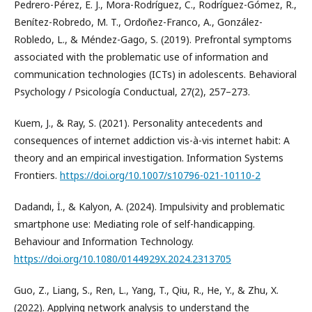
Pedrero-Pérez, E. J., Mora-Rodríguez, C., Rodríguez-Gómez, R.,
Benítez-Robredo, M. T., Ordoñez-Franco, A., González-
Robledo, L., & Méndez-Gago, S. (2019). Prefrontal symptoms
associated with the problematic use of information and
communication technologies (ICTs) in adolescents. Behavioral
Psychology / Psicología Conductual, 27(2), 257–273.
Kuem, J., & Ray, S. (2021). Personality antecedents and
consequences of internet addiction vis-à-vis internet habit: A
theory and an empirical investigation. Information Systems
Frontiers.
https://doi.org/10.1007/s10796-021-10110-2
Dadandı, İ., & Kalyon, A. (2024). Impulsivity and problematic
smartphone use: Mediating role of self-handicapping.
Behaviour and Information Technology.
https://doi.org/10.1080/0144929X.2024.2313705
Guo, Z., Liang, S., Ren, L., Yang, T., Qiu, R., He, Y., & Zhu, X.
(2022). Applying network analysis to understand the