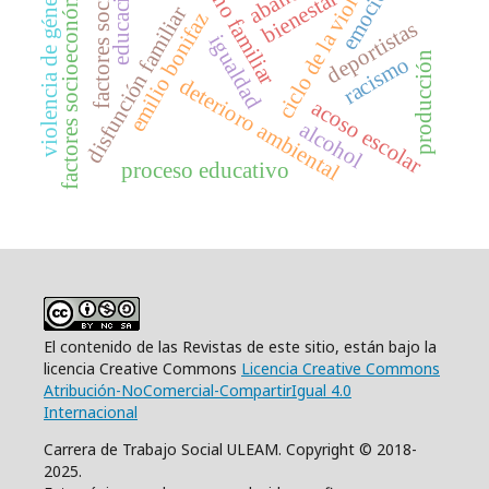
abandono familiar
ciclo de la violencia
factores socioeconómicos
emociones
factores sociales
educación,
violencia de género
bienestar
disfunción familiar
emilio bonifaz
deportistas
igualdad
producción
racismo
deterioro ambiental
acoso escolar
alcohol
proceso educativo
El contenido de las Revistas de este sitio, están bajo la
licencia Creative Commons
Licencia Creative Commons
Atribución-NoComercial-CompartirIgual 4.0
Internacional
Carrera de Trabajo Social ULEAM. Copyright © 2018-
2025.