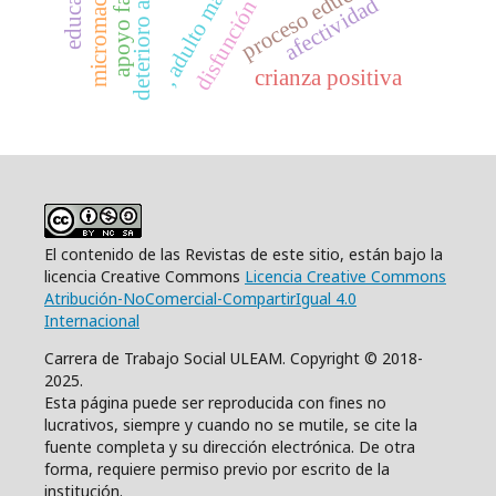
deterioro ambiental
disfunción familiar
micromachismo
apoyo familiar
proceso educativo
, adulto mayor
afectividad
crianza positiva
El contenido de las Revistas de este sitio, están bajo la
licencia Creative Commons
Licencia Creative Commons
Atribución-NoComercial-CompartirIgual 4.0
Internacional
Carrera de Trabajo Social ULEAM. Copyright © 2018-
2025.
Esta página puede ser reproducida con fines no
lucrativos, siempre y cuando no se mutile, se cite la
fuente completa y su dirección electrónica. De otra
forma, requiere permiso previo por escrito de la
institución.