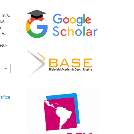
, B. A.
 LA
S
TA.
2697-
tífica