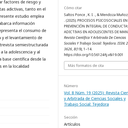
r factores de riesgo y
Cómo citar
as adictivas, tanto en el
Saltos Ponce , K. I. ., & Mendoza Muñoz 
l presente estudio emplea
. (2025). PROCESOS PSICOSOCIALES EN
 abarca información
PREVENCIÓN INTEGRAL DE CONDUCTA
 representa el consumo de
ADICTIVAS EN ADOLESCENTES DE MAN
ia y el levantamiento de
Revista Científica Y Arbitrada De Ciencias
Sociales Y Trabajo Social: Tejedora. ISSN: 
ntrevista semiestructurada
3626
,
8
(19), 1–14.
a la adolescencia y al
https://doi.org/10.56124/tj.v8i19.001
a base científica desde la
Más formatos de cita
 en la localidad
Número
Vol. 8 Núm. 19 (2025): Revista Cien
y Arbitrada de Ciencias Sociales y
Trabajo Social: Tejedora
Sección
Artículos