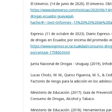
El Universo. (14 de junio de 2020). El Universo. Ob
https://www.eluniverso.com/noticias/2020/06/1
drogas-ecuador-guayaquil-
hache/#:~:text=Informes-,15%20%25%20de%
Expreso. (11 de octubre de 2023). Diario Expreso
de drogas en Ecuador, por encima del promedio e
https://www.expreso.ec/actualidad/consumo-drog
porcentaje-175800.html
Junta Nacional de Drogas - Uruguay. (2019). Info
Lucas Choéz, M. M., Quiroz Figueroa, M. S., & Cede
Factores de riesgo para la adicción en los adoles
Ministerio de Educación. (2017). Guía de Prevenció
Consumo de Drogas, Alcohol y Tabaco.
Ministerio de Educación. (2018). Herramientas par