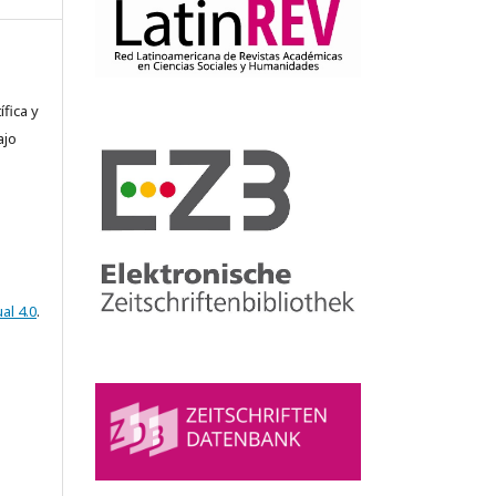
fica y
ajo
al 4.0
.