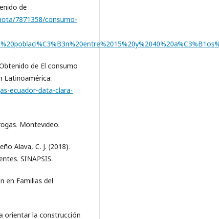
tenido de
4/nota/7871358/consumo-
20la%20poblaci%C3%B3n%20entre%2015%20y%2040%20a%C3%B1o
. Obtenido de El consumo
n Latinoamérica:
as-ecuador-data-clara-
drogas. Montevideo.
ño Alava, C. J. (2018).
centes. SINAPSIS.
n en Familias del
a orientar la construcción