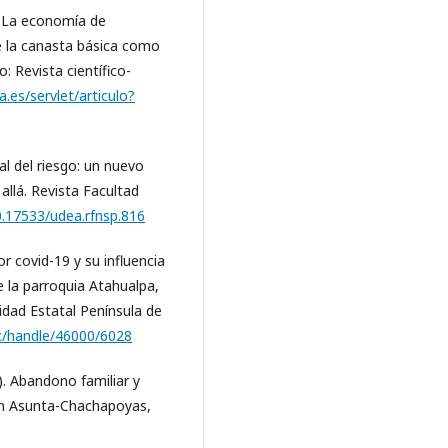
3). La economía de
de la canasta básica como
: Revista científico-
ja.es/servlet/articulo?
al del riesgo: un nuevo
allá. Revista Facultad
10.17533/udea.rfnsp.816
r covid-19 y su influencia
 la parroquia Atahualpa,
idad Estatal Península de
ec/handle/46000/6028
2). Abandono familiar y
gen Asunta-Chachapoyas,