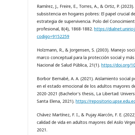
Ramírez, J., Freire, E., Torres, A., & Ortiz, P. (202
subsistencia en hogares pobres: El papel crucial 
estrategia de supervivencia. Polo del Conocimiento
profesional, 8(4), 1868-1882.
https://dialnet.unirio
codigo=9152259
Holzmann, R., & Jorgensen, S. (2003). Manejo soci
marco conceptual para la protección social y más 
Nacional de Salud Pública, 21(1).
https://doi.org/
Borbor Bernabé, A. A. (2021). Aislamiento social po
en el estado emocional de los adultos mayores de
2020-2021 (Bachelor's thesis, La Libertad: Univers
Santa Elena, 2021).
https://repositorio.upse.edu.
Chávez Martínez, F. I., & Pujay Alarcón, F. E. (202
calidad de vida en adultos mayores del Asilo Vir
2021.