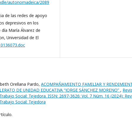
andle/autonomadeica/2089
ncia de las redes de apoyo
tos depresivos en los
e día María Álvarez de
on, Universidad de El
3/10136073.doc
abeth Orellana Pardo,
ACOMPAÑAMIENTO FAMILIAR Y RENDIMIEN
LERATO DE UNIDAD EDUCATIVA “JORGE SÁNCHEZ MORENO”
,
Revi
y Trabajo Social: Tejedora. ISSN: 2697-3626: Vol. 7 Núm. 16 (2024): Rev
 Trabajo Social: Tejedora
tículo.