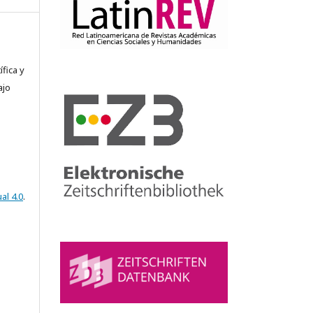
fica y
ajo
al 4.0
.