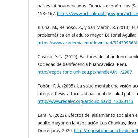
países latinoamericanos. Ciencias económicas (San
153–167.
https://www.ncbi.nlm.nih.gov/pmc/arti
Bruna, M., Reinoso, Z., y San Martín, R. (2013). E
problemática en el adulto mayor. Editorial Aguilar,
https://www.academia.edu/download/32439936/A
Castillo, Y. N. (2019). Factores del abandono famil
sociedad de benifecencia huancavelica. Perú.
http://repositorio.unh.edu.pe/handle/UNH/2907
Tobón, F. Á. (2005). La salud mental: una visión a
integral. Revista facultad nacional de salud pública
http://www.redalyc.org/articulo.oa?id=12023113
Lara, V. (2023). Efectos del aislamiento social en 
adulto mayor en la Asociación Los Chankas, distr
Dorregaray-2020.
http://repositorio.unsch.edu.p