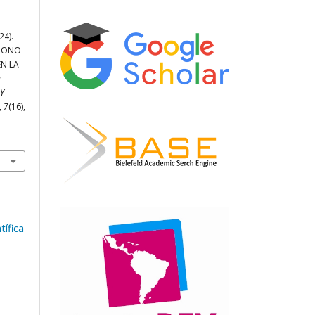
24).
NDONO
N LA
a
 Y
,
7
(16),
tífica