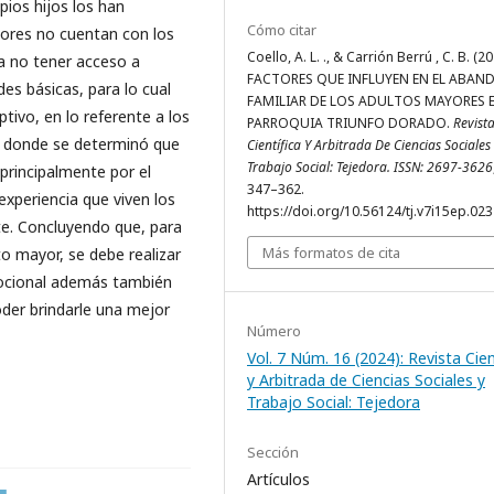
pios hijos los han
Cómo citar
ores no cuentan con los
Coello, A. L. ., & Carrión Berrú , C. B. (20
 a no tener acceso a
FACTORES QUE INFLUYEN EN EL ABA
des básicas, para lo cual
FAMILIAR DE LOS ADULTOS MAYORES E
tivo, en lo referente a los
PARROQUIA TRIUNFO DORADO.
Revist
l, donde se determinó que
Científica Y Arbitrada De Ciencias Sociales
Trabajo Social: Tejedora. ISSN: 2697-3626
 principalmente por el
347–362.
experiencia que viven los
https://doi.org/10.56124/tj.v7i15ep.023
e. Concluyendo que, para
Más formatos de cita
to mayor, se debe realizar
mocional además también
oder brindarle una mejor
Número
Vol. 7 Núm. 16 (2024): Revista Cien
y Arbitrada de Ciencias Sociales y
Trabajo Social: Tejedora
Sección
Artículos