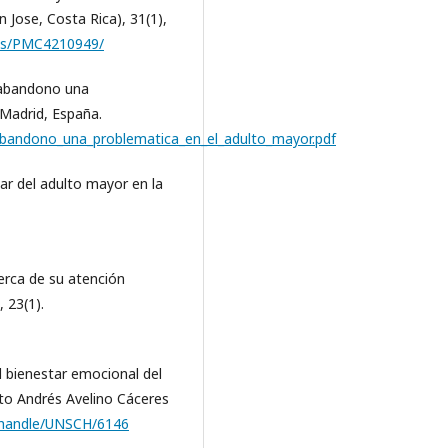
 Jose, Costa Rica), 31(1),
cles/PMC4210949/
l abandono una
 Madrid, España.
bandono_una_problematica_en_el_adulto_mayor.pdf
iar del adulto mayor en la
cerca de su atención
, 23(1).
el bienestar emocional del
ito Andrés Avelino Cáceres
e/handle/UNSCH/6146