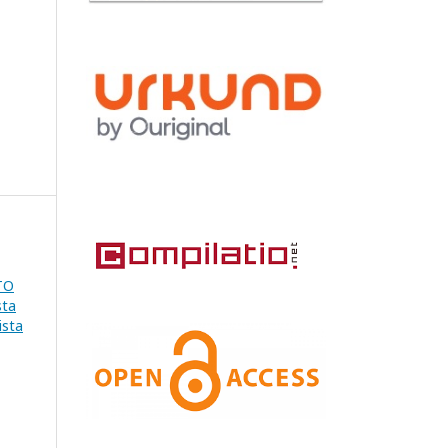
TO
sta
ista