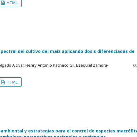
HTML
ectral del cultivo del maíz aplicando dosis diferenciadas de
lgado Alcívar, Henry Antonio Pacheco Gil, Ezequiel Zamora-
60
HTML
oambiental y estrategias para el control de especies macrófit
 embalses: perspectivas nacionales y regionales