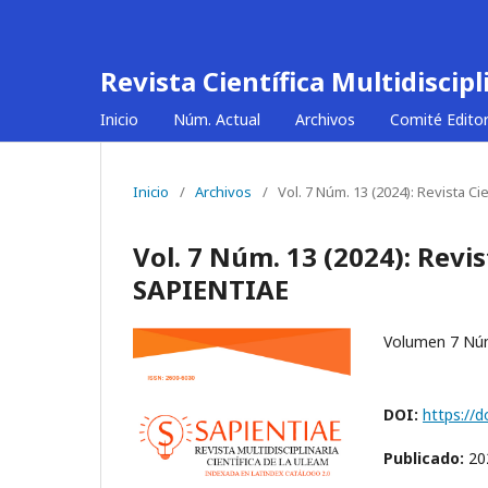
Revista Científica Multidiscip
Inicio
Núm. Actual
Archivos
Comité Editor
Inicio
/
Archivos
/
Vol. 7 Núm. 13 (2024): Revista Ci
Vol. 7 Núm. 13 (2024): Revis
SAPIENTIAE
Volumen 7 Nú
DOI:
https://d
Publicado:
20