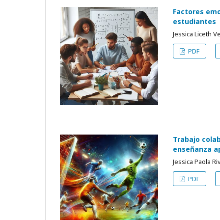
Factores emo
estudiantes
Jessica Liceth V
PDF
Trabajo cola
enseñanza ap
Jessica Paola R
PDF