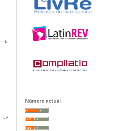
s
 - 45
Número actual
 - 59