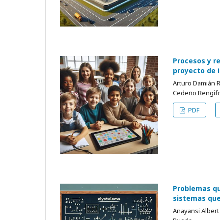
Procesos y re
proyecto de 
Arturo Damián 
Cedeño Rengif
PDF
Problemas quí
sistemas que
Anayansi Alber