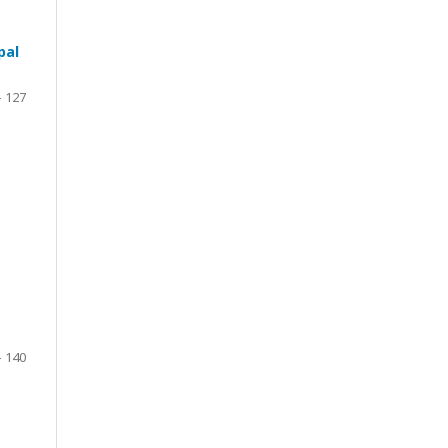
pal
- 127
- 140