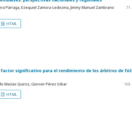
Mera Párraga, Ezequiel Zamora-Ledezma, Jimmy Manuel Zambrano
71 
HTML
 factor significativo para el rendimiento de los árbitros de fút
do Macías Quiroz, Giorver Pérez Iribar
103 
HTML