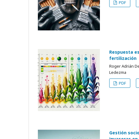
PDF
Respuesta esp
fertilización
Roger Adrián De
Ledezma
PDF
Gestión soci
invasoras en