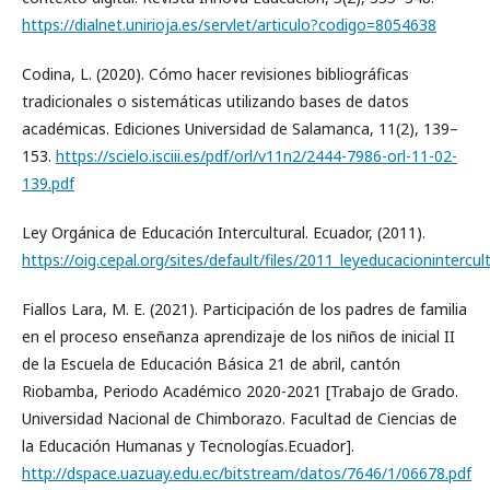
https://dialnet.unirioja.es/servlet/articulo?codigo=8054638
Codina, L. (2020). Cómo hacer revisiones bibliográficas
tradicionales o sistemáticas utilizando bases de datos
académicas. Ediciones Universidad de Salamanca, 11(2), 139–
153.
https://scielo.isciii.es/pdf/orl/v11n2/2444-7986-orl-11-02-
139.pdf
Ley Orgánica de Educación Intercultural. Ecuador, (2011).
https://oig.cepal.org/sites/default/files/2011_leyeducacionintercul
Fiallos Lara, M. E. (2021). Participación de los padres de familia
en el proceso enseñanza aprendizaje de los niños de inicial II
de la Escuela de Educación Básica 21 de abril, cantón
Riobamba, Periodo Académico 2020-2021 [Trabajo de Grado.
Universidad Nacional de Chimborazo. Facultad de Ciencias de
la Educación Humanas y Tecnologías.Ecuador].
http://dspace.uazuay.edu.ec/bitstream/datos/7646/1/06678.pdf