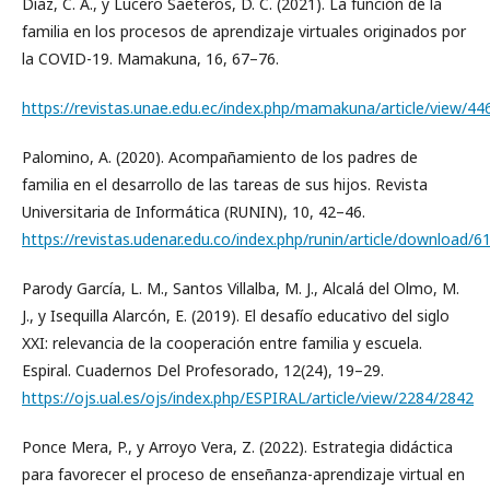
Díaz, C. A., y Lucero Saeteros, D. C. (2021). La función de la
familia en los procesos de aprendizaje virtuales originados por
la COVID-19. Mamakuna, 16, 67–76.
https://revistas.unae.edu.ec/index.php/mamakuna/article/view/44
Palomino, A. (2020). Acompañamiento de los padres de
familia en el desarrollo de las tareas de sus hijos. Revista
Universitaria de Informática (RUNIN), 10, 42–46.
https://revistas.udenar.edu.co/index.php/runin/article/download/
Parody García, L. M., Santos Villalba, M. J., Alcalá del Olmo, M.
J., y Isequilla Alarcón, E. (2019). El desafío educativo del siglo
XXI: relevancia de la cooperación entre familia y escuela.
Espiral. Cuadernos Del Profesorado, 12(24), 19–29.
https://ojs.ual.es/ojs/index.php/ESPIRAL/article/view/2284/2842
Ponce Mera, P., y Arroyo Vera, Z. (2022). Estrategia didáctica
para favorecer el proceso de enseñanza-aprendizaje virtual en