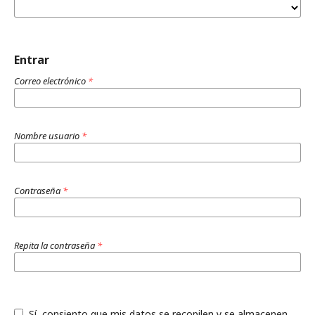
Entrar
Correo electrónico
*
Nombre usuario
*
Contraseña
*
Repita la contraseña
*
Sí, consiento que mis datos se recopilen y se almacenen