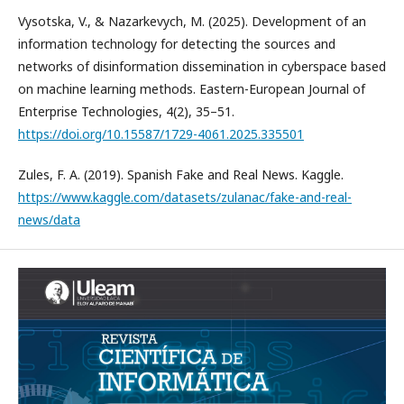
Vysotska, V., & Nazarkevych, M. (2025). Development of an
information technology for detecting the sources and
networks of disinformation dissemination in cyberspace based
on machine learning methods. Eastern-European Journal of
Enterprise Technologies, 4(2), 35–51.
https://doi.org/10.15587/1729-4061.2025.335501
Zules, F. A. (2019). Spanish Fake and Real News. Kaggle.
https://www.kaggle.com/datasets/zulanac/fake-and-real-
news/data