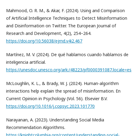
Mahmood, O. R. M., & Akar, F. (2024). Using and Comparison
of Artificial Intelligence Techniques to Detect Misinformation
and Disinformation on Twitter. The European Journal of
Research and Development, 4(2), 254–264.
https://doi.org/10.56038/ejrnd.v4i2.467
Martínez, M. V. (2024). De qué hablamos cuando hablamos de
inteligencia artificial.
https://unesdoc.unesco.org/ark:/48223/pf0000391087.locale=es
McLoughlin, K. L., & Brady, W. J. (2024). Human-algorithm
interactions help explain the spread of misinformation. En
Current Opinion in Psychology (Vol. 56). Elsevier B.V.
https://doi.org/10.1016/j.copsyc.2023.101770
Narayanan, A. (2023). Understanding Social Media
Recommendation Algorithms.
https://knightcolumbia.org/content/understanding-social-