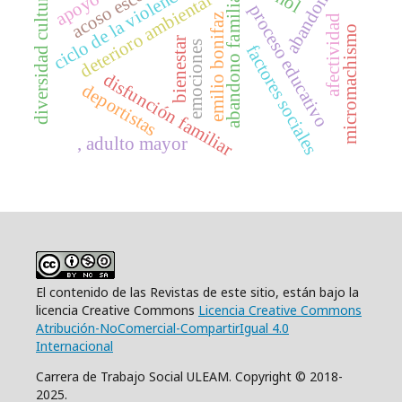
acoso escolar
ciclo de la violencia
abandono
diversidad cultural
abandono familiar
deterioro ambiental
proceso educativo
emilio bonifaz
afectividad
micromachismo
bienestar
emociones
factores sociales
disfunción familiar
deportistas
, adulto mayor
El contenido de las Revistas de este sitio, están bajo la
licencia Creative Commons
Licencia Creative Commons
Atribución-NoComercial-CompartirIgual 4.0
Internacional
Carrera de Trabajo Social ULEAM. Copyright © 2018-
2025.