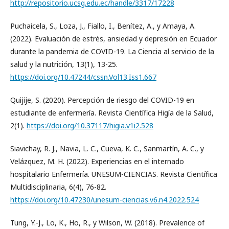
http://repositorio.ucsg.edu.ec/handle/3317/17228
Puchaicela, S., Loza, J., Fiallo, I., Benítez, A., y Amaya, A.
(2022). Evaluación de estrés, ansiedad y depresión en Ecuador
durante la pandemia de COVID-19. La Ciencia al servicio de la
salud y la nutrición, 13(1), 13-25.
https://doi.org/10.47244/cssn.Vol13.Iss1.667
Quijije, S. (2020). Percepción de riesgo del COVID-19 en
estudiante de enfermería. Revista Científica Higía de la Salud,
2(1).
https://doi.org/10.37117/higia.v1i2.528
Siavichay, R. J., Navia, L. C., Cueva, K. C., Sanmartín, A. C., y
Velázquez, M. H. (2022). Experiencias en el internado
hospitalario Enfermería. UNESUM-CIENCIAS. Revista Científica
Multidisciplinaria, 6(4), 76-82.
https://doi.org/10.47230/unesum-ciencias.v6.n4.2022.524
Tung, Y.-J., Lo, K., Ho, R., y Wilson, W. (2018). Prevalence of