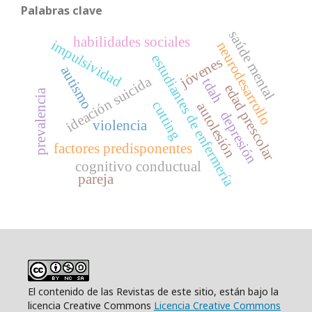
Palabras clave
saúde mental
habilidades sociales
impulsividad
neurodesarrollo
estudiantes de enfermería
jóvenes
autismo
ideación suicida
tdah
edad prescolar
prevalencia
cutting
autolesión
depresión
violencia
factores predisponentes
cognitivo conductual
pareja
El contenido de las Revistas de este sitio, están bajo la
licencia Creative Commons
Licencia Creative Commons