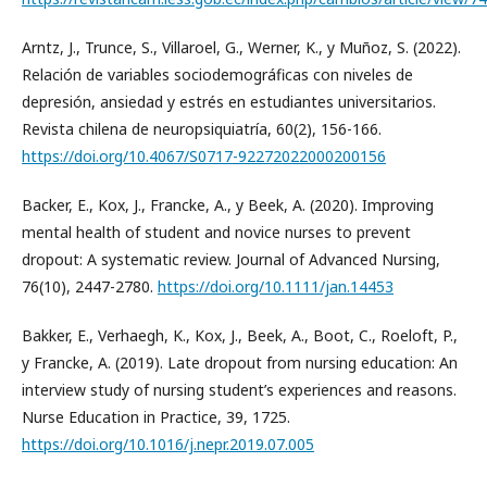
Arntz, J., Trunce, S., Villaroel, G., Werner, K., y Muñoz, S. (2022).
Relación de variables sociodemográficas con niveles de
depresión, ansiedad y estrés en estudiantes universitarios.
Revista chilena de neuropsiquiatría, 60(2), 156-166.
https://doi.org/10.4067/S0717-92272022000200156
Backer, E., Kox, J., Francke, A., y Beek, A. (2020). Improving
mental health of student and novice nurses to prevent
dropout: A systematic review. Journal of Advanced Nursing,
76(10), 2447-2780.
https://doi.org/10.1111/jan.14453
Bakker, E., Verhaegh, K., Kox, J., Beek, A., Boot, C., Roeloft, P.,
y Francke, A. (2019). Late dropout from nursing education: An
interview study of nursing student’s experiences and reasons.
Nurse Education in Practice, 39, 1725.
https://doi.org/10.1016/j.nepr.2019.07.005