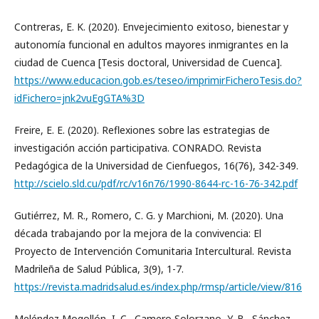
Contreras, E. K. (2020). Envejecimiento exitoso, bienestar y
autonomía funcional en adultos mayores inmigrantes en la
ciudad de Cuenca [Tesis doctoral, Universidad de Cuenca].
https://www.educacion.gob.es/teseo/imprimirFicheroTesis.do?
idFichero=jnk2vuEgGTA%3D
Freire, E. E. (2020). Reflexiones sobre las estrategias de
investigación acción participativa. CONRADO. Revista
Pedagógica de la Universidad de Cienfuegos, 16(76), 342-349.
http://scielo.sld.cu/pdf/rc/v16n76/1990-8644-rc-16-76-342.pdf
Gutiérrez, M. R., Romero, C. G. y Marchioni, M. (2020). Una
década trabajando por la mejora de la convivencia: El
Proyecto de Intervención Comunitaria Intercultural. Revista
Madrileña de Salud Pública, 3(9), 1-7.
https://revista.madridsalud.es/index.php/rmsp/article/view/816
Meléndez Mogollón, I. C., Camero Solorzano, Y. B., Sánchez