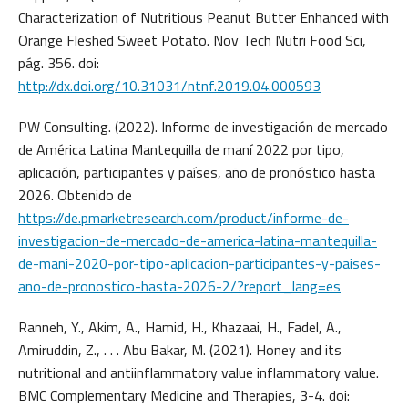
Characterization of Nutritious Peanut Butter Enhanced with
Orange Fleshed Sweet Potato. Nov Tech Nutri Food Sci,
pág. 356. doi:
http://dx.doi.org/10.31031/ntnf.2019.04.000593
PW Consulting. (2022). Informe de investigación de mercado
de América Latina Mantequilla de maní 2022 por tipo,
aplicación, participantes y países, año de pronóstico hasta
2026. Obtenido de
https://de.pmarketresearch.com/product/informe-de-
investigacion-de-mercado-de-america-latina-mantequilla-
de-mani-2020-por-tipo-aplicacion-participantes-y-paises-
ano-de-pronostico-hasta-2026-2/?report_lang=es
Ranneh, Y., Akim, A., Hamid, H., Khazaai, H., Fadel, A.,
Amiruddin, Z., . . . Abu Bakar, M. (2021). Honey and its
nutritional and antiinflammatory value inflammatory value.
BMC Complementary Medicine and Therapies, 3-4. doi: