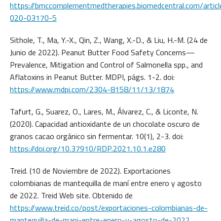
https://bmccomplementmedtherapies.biomedcentral.com/arti
020-03170-5
Sithole, T., Ma, Y.-X., Qin, Z., Wang, X.-D., & Liu, H.-M. (24 de
Junio de 2022). Peanut Butter Food Safety Concerns—
Prevalence, Mitigation and Control of Salmonella spp., and
Aflatoxins in Peanut Butter. MDPI, págs. 1-2. doi:
https://www.mdpi.com/2304-8158/11/13/1874
Tafurt, G., Suarez, O., Lares, M., Álvarez, C., & Liconte, N.
(2020). Capacidad antioxidante de un chocolate oscuro de
granos cacao orgánico sin fermentar. 10(1), 2-3. doi:
https://doi.org/10.37910/RDP.2021.10.1.e280
Treid. (10 de Noviembre de 2022). Exportaciones
colombianas de mantequilla de maní entre enero y agosto
de 2022. Treid Web site. Obtenido de
https://www.treid.co/post/exportaciones-colombianas-de-
mantequilla-de-mani-entre-enero-y-agosto-de-2022