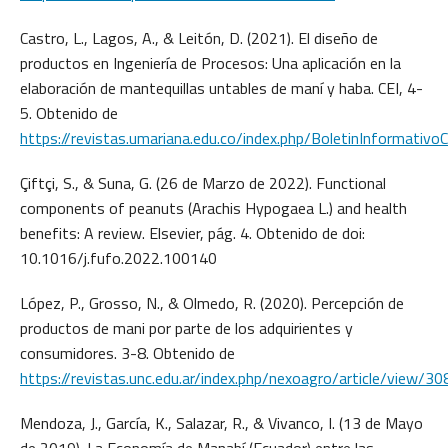
Castro, L., Lagos, A., & Leitón, D. (2021). El diseño de
productos en Ingeniería de Procesos: Una aplicación en la
elaboración de mantequillas untables de maní y haba. CEI, 4-
5. Obtenido de
https://revistas.umariana.edu.co/index.php/BoletinInformativ
Çiftçi, S., & Suna, G. (26 de Marzo de 2022). Functional
components of peanuts (Arachis Hypogaea L.) and health
benefits: A review. Elsevier, pág. 4. Obtenido de doi:
10.1016/j.fufo.2022.100140
López, P., Grosso, N., & Olmedo, R. (2020). Percepción de
productos de mani por parte de los adquirientes y
consumidores. 3-8. Obtenido de
https://revistas.unc.edu.ar/index.php/nexoagro/article/view/3
Mendoza, J., García, K., Salazar, R., & Vivanco, I. (13 de Mayo