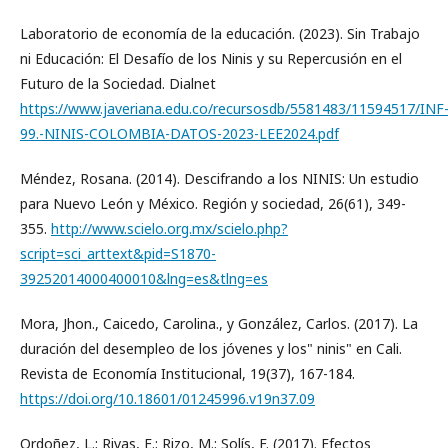
Laboratorio de economía de la educación. (2023). Sin Trabajo
ni Educación: El Desafío de los Ninis y su Repercusión en el
Futuro de la Sociedad. Dialnet
https://www.javeriana.edu.co/recursosdb/5581483/11594517/INF
99.-NINIS-COLOMBIA-DATOS-2023-LEE2024.pdf
Méndez, Rosana. (2014). Descifrando a los NINIS: Un estudio
para Nuevo León y México. Región y sociedad, 26(61), 349-
355.
http://www.scielo.org.mx/scielo.php?
script=sci_arttext&pid=S1870-
39252014000400010&lng=es&tlng=es
Mora, Jhon., Caicedo, Carolina., y González, Carlos. (2017). La
duración del desempleo de los jóvenes y los" ninis" en Cali.
Revista de Economía Institucional, 19(37), 167-184.
https://doi.org/10.18601/01245996.v19n37.09
Ordoñez, L.; Rivas, E.; Rizo, M.; Solís, F. (2017). Efectos