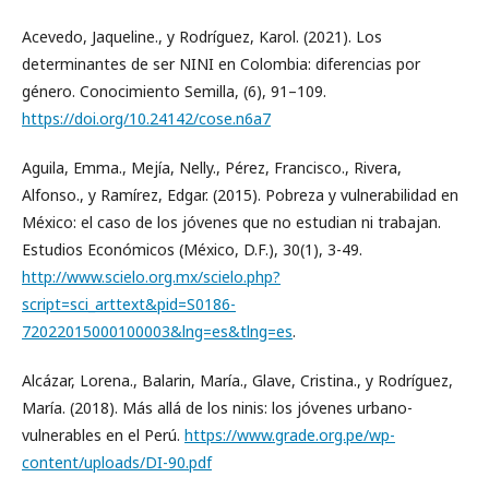
Acevedo, Jaqueline., y Rodríguez, Karol. (2021). Los
determinantes de ser NINI en Colombia: diferencias por
género. Conocimiento Semilla, (6), 91–109.
https://doi.org/10.24142/cose.n6a7
Aguila, Emma., Mejía, Nelly., Pérez, Francisco., Rivera,
Alfonso., y Ramírez, Edgar. (2015). Pobreza y vulnerabilidad en
México: el caso de los jóvenes que no estudian ni trabajan.
Estudios Económicos (México, D.F.), 30(1), 3-49.
http://www.scielo.org.mx/scielo.php?
script=sci_arttext&pid=S0186-
72022015000100003&lng=es&tlng=es
.
Alcázar, Lorena., Balarin, María., Glave, Cristina., y Rodríguez,
María. (2018). Más allá de los ninis: los jóvenes urbano-
vulnerables en el Perú.
https://www.grade.org.pe/wp-
content/uploads/DI-90.pdf