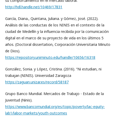
su comportamiento en el mercado laboral.
http://hdl.handle.net/10469/17831
García, Diana., Quintana, Juliana. y Gómez, José. (2022).
Análisis de las conductas de los NINIS en el contexto de la
ciudad de Medellín y la influencia recibida por la comunicación
digital en el marco de su proyecto de vida en los últimos 5
años. (Doctoral dissertation, Corporación Universitaria Minuto
de Dios).
https://repository.uniminuto.edu/handle/10656/16318
González, Sonia. y López, Cristina. (2016). “Ni estudian, ni
trabajan (NINIS). Universidad Zaragoza
https://zaguan.unizar.es/record/58187
Grupo Banco Mundial. Mercados de Trabajo - Estado de la
Juventud (Ninis).
https://www.bancomundial.org/es/topic/poverty/lac-equity-
lab1/labor-markets/youth-outcomes