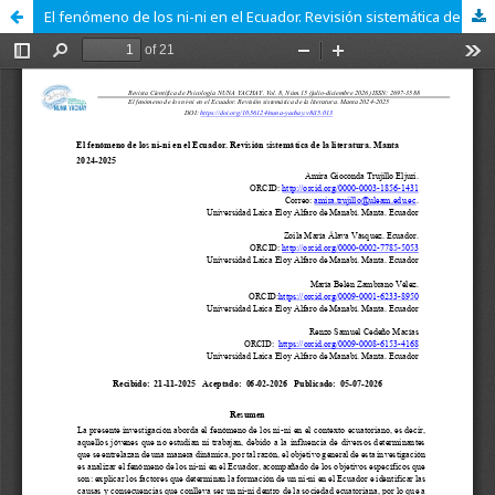
El fenómeno de los ni-ni en el Ecuador. Revisión sistemática de la literatura. Manta 2024-2025