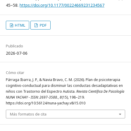
45–58.
https://doi.org/10.1177/00224669231234567
HTML
PDF
Publicado
2026-07-06
Cómo citar
Párraga Ibarra, J. P., & Navia Bravo, C. M. (2026). Plan de psicoterapia
cognitivo-conductual para disminuir las conductas desadaptativas en
niños con Trastorno del Espectro Autista.
Revista Científica De Psicología
NUNA YACHAY - ISSN: 2697-3588.
,
8
(15), 198–219.
https://doi.org/10.56124/nuna-yachay.v8i15.010
Más formatos de cita