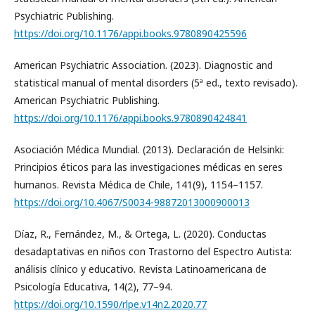
Psychiatric Publishing.
https://doi.org/10.1176/appi.books.9780890425596
American Psychiatric Association. (2023). Diagnostic and
statistical manual of mental disorders (5ª ed., texto revisado).
American Psychiatric Publishing.
https://doi.org/10.1176/appi.books.9780890424841
Asociación Médica Mundial. (2013). Declaración de Helsinki:
Principios éticos para las investigaciones médicas en seres
humanos. Revista Médica de Chile, 141(9), 1154–1157.
https://doi.org/10.4067/S0034-98872013000900013
Díaz, R., Fernández, M., & Ortega, L. (2020). Conductas
desadaptativas en niños con Trastorno del Espectro Autista:
análisis clínico y educativo. Revista Latinoamericana de
Psicología Educativa, 14(2), 77–94.
https://doi.org/10.1590/rlpe.v14n2.2020.77