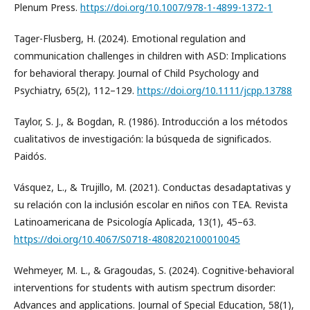
Plenum Press.
https://doi.org/10.1007/978-1-4899-1372-1
Tager-Flusberg, H. (2024). Emotional regulation and
communication challenges in children with ASD: Implications
for behavioral therapy. Journal of Child Psychology and
Psychiatry, 65(2), 112–129.
https://doi.org/10.1111/jcpp.13788
Taylor, S. J., & Bogdan, R. (1986). Introducción a los métodos
cualitativos de investigación: la búsqueda de significados.
Paidós.
Vásquez, L., & Trujillo, M. (2021). Conductas desadaptativas y
su relación con la inclusión escolar en niños con TEA. Revista
Latinoamericana de Psicología Aplicada, 13(1), 45–63.
https://doi.org/10.4067/S0718-4808202100010045
Wehmeyer, M. L., & Gragoudas, S. (2024). Cognitive-behavioral
interventions for students with autism spectrum disorder:
Advances and applications. Journal of Special Education, 58(1),