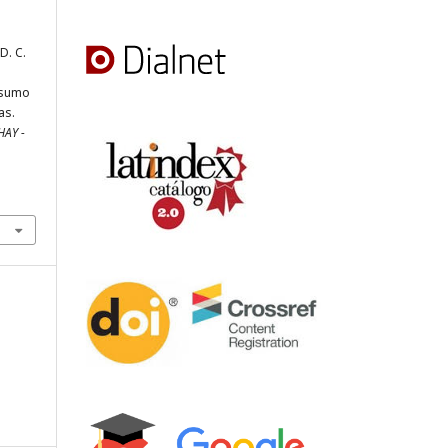
D. C.
nsumo
as.
HAY -