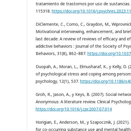
tratamiento de trastornos por uso de sustancias.
115318.
https://doi.org/10.1016/j.psychres.2023.1
DiClemente, C., Corno, C., Graydon, M., Wiprovnick,
Motivational interviewing, enhancement, and brief
last decade: A review of reviews of efficacy and e
addictive behaviors : Journal of the Society of Psy
Behaviors, 31(8), 862–887.
https://doi.org/10.10
Duopah, A., Moran, L., Elmusharaf, K., y Kelly, D. (
of psychological stress and coping among person
psychology, 12(1), 537.
https://doi.org/10.1186/s
Groh, R., Jason, A., y Keys, B. (2007). Social netwo
Anonymous: A literature review. Clinical Psycholog
https://doi.org/10.1016/j.cpr.2007.07.014
Horigian, E., Anderson, M., y Szapocznik, J. (2021)
for co-occurring substance use and mental health