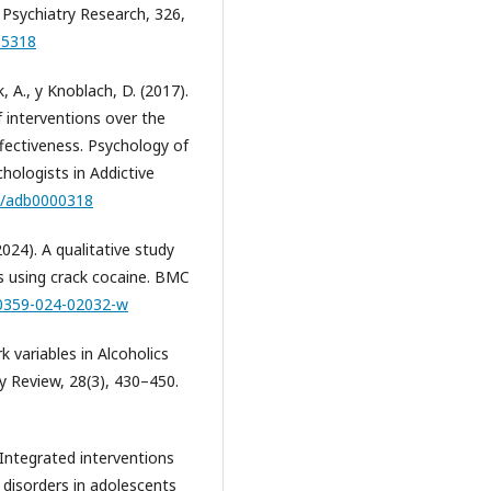
 Psychiatry Research, 326,
15318
 A., y Knoblach, D. (2017).
 interventions over the
ffectiveness. Psychology of
chologists in Addictive
37/adb0000318
2024). A qualitative study
s using crack cocaine. BMC
40359-024-02032-w
rk variables in Alcoholics
y Review, 28(3), 430–450.
. Integrated interventions
 disorders in adolescents