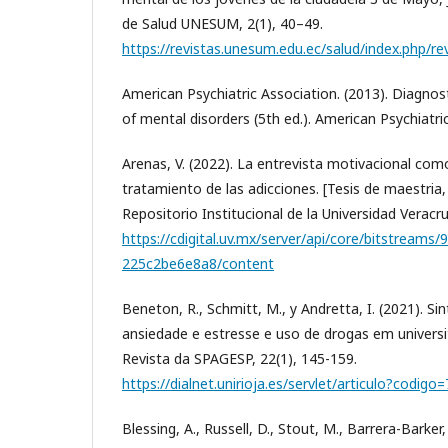
de Salud UNESUM, 2(1), 40–49.
https://revistas.unesum.edu.ec/salud/index.php/rev
American Psychiatric Association. (2013). Diagnost
of mental disorders (5th ed.). American Psychiatric
Arenas, V. (2022). La entrevista motivacional com
tratamiento de las adicciones. [Tesis de maestria
Repositorio Institucional de la Universidad Veracr
https://cdigital.uv.mx/server/api/core/bitstream
225c2be6e8a8/content
Beneton, R., Schmitt, M., y Andretta, I. (2021). 
ansiedade e estresse e uso de drogas em universi
Revista da SPAGESP, 22(1), 145-159.
https://dialnet.unirioja.es/servlet/articulo?codig
Blessing, A., Russell, D., Stout, M., Barrera-Barker, 