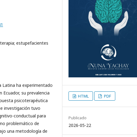
41
terapia; estupefacientes
a Latina ha experimentado
 Ecuador, su prevalencia
HTML
PDF
puesta psicoterapéutica
e investigación tuvo
gnitivo-conductual para
Publicado
umo problemático de
2026-05-22
 bajo una metodología de