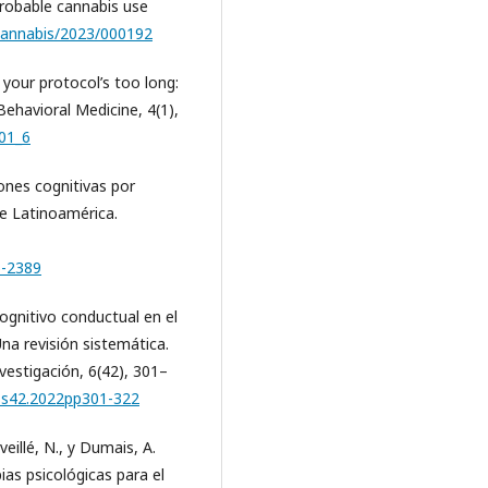
probable cannabis use
/cannabis/2023/000192
 your protocol’s too long:
Behavioral Medicine, 4(1),
401_6
ciones cognitivas por
e Latinoamérica.
5-2389
cognitivo conductual en el
na revisión sistemática.
vestigación, 6(42), 301–
iss42.2022pp301-322
éveillé, N., y Dumais, A.
pias psicológicas para el