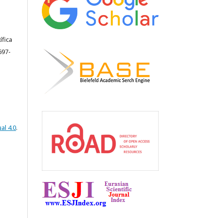
ífica
697-
al 4.0
.