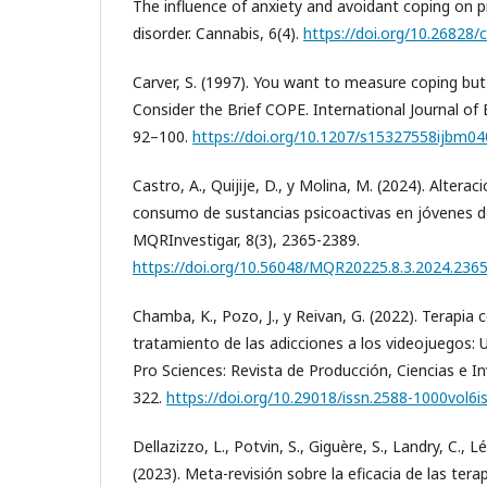
The influence of anxiety and avoidant coping on 
disorder. Cannabis, 6(4).
https://doi.org/10.26828
Carver, S. (1997). You want to measure coping but
Consider the Brief COPE. International Journal of 
92–100.
https://doi.org/10.1207/s15327558ijbm0
Castro, A., Quijije, D., y Molina, M. (2024). Altera
consumo de sustancias psicoactivas en jóvenes d
MQRInvestigar, 8(3), 2365-2389.
https://doi.org/10.56048/MQR20225.8.3.2024.236
Chamba, K., Pozo, J., y Reivan, G. (2022). Terapia 
tratamiento de las adicciones a los videojuegos: U
Pro Sciences: Revista de Producción, Ciencias e In
322.
https://doi.org/10.29018/issn.2588-1000vol6
Dellazizzo, L., Potvin, S., Giguère, S., Landry, C., L
(2023). Meta-revisión sobre la eficacia de las tera