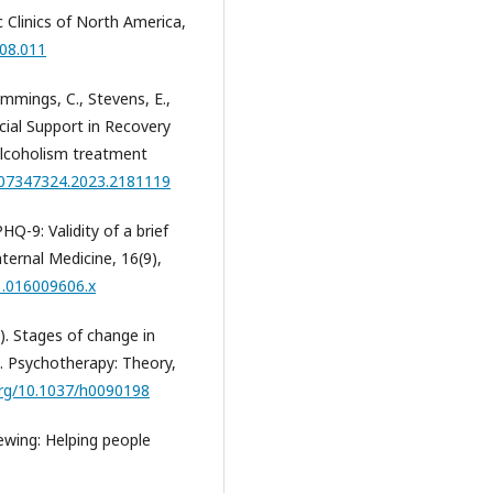
 Clinics of North America,
.08.011
ummings, C., Stevens, E.,
cial Support in Recovery
Alcoholism treatment
0/07347324.2023.2181119
PHQ-9: Validity of a brief
ternal Medicine, 16(9),
1.016009606.x
3). Stages of change in
. Psychotherapy: Theory,
org/10.1037/h0090198
viewing: Helping people