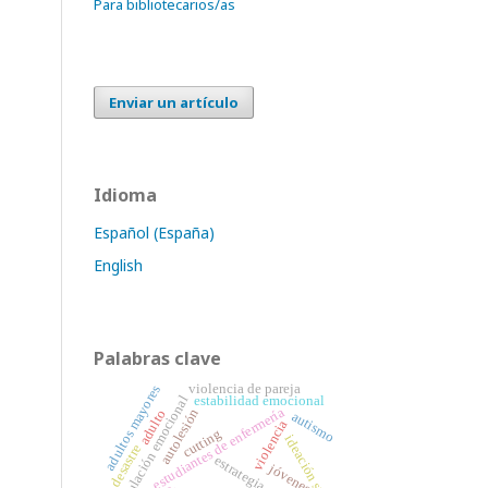
Para bibliotecarios/as
Enviar un artículo
Idioma
Español (España)
English
Palabras clave
violencia de pareja
adultos mayores
regulación emocional
estabilidad emocional
estudiantes de enfermería
autolesión
adulto
autismo
violencia
cutting
ideación suicida
desastre
jóvenes