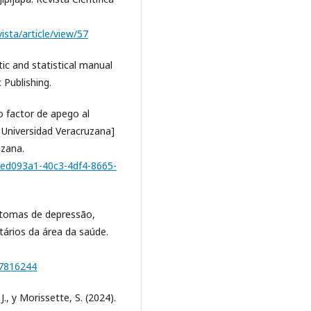
ista/article/view/57
ic and statistical manual
 Publishing.
o factor de apego al
, Universidad Veracruzana]
uzana.
s/9ed093a1-40c3-4df4-8665-
Sintomas de depressão,
tários da área da saúde.
o=7816244
J., y Morissette, S. (2024).