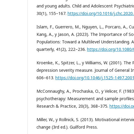
and young adults. Child and Adolescent Psychiatric
30(1), 155–167.
https://doi.org/10.1016/j.chc.2020
Islam, F., Guerrero, M., Nguyen, L., Porcaro, A., C
Kang, A., y Jason, A. (2023). The Importance of So
Populations: Toward a Multilevel Understanding. 
quarterly, 41(2), 222–236.
https://doi.org/10.108
Kroenke, K., Spitzer, L., y Williams, W. (2001). The 
depression severity measure. Journal of General In
606–613.
https://doi.org/10.1046/j.1525-1497.200
McConnaughy, A., Prochaska, O., y Velicer, F. (198
psychotherapy: Measurement and sample profiles
Research & Practice, 20(3), 368–375.
https://doi.
Miller, W., y Rollnick, S. (2013). Motivational inter
change (3rd ed.). Guilford Press.