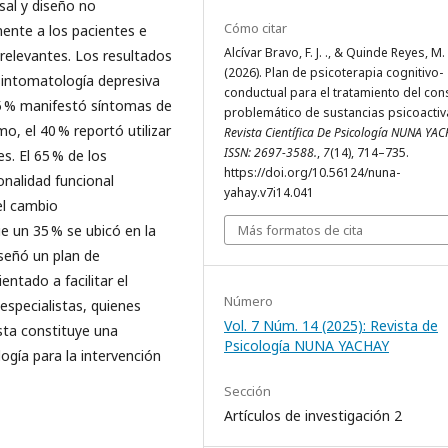
sal y diseño no
Cómo citar
mente a los pacientes e
Alcívar Bravo, F. J. ., & Quinde Reyes, M. 
 relevantes. Los resultados
(2026). Plan de psicoterapia cognitivo-
sintomatología depresiva
conductual para el tratamiento del co
5 % manifestó síntomas de
problemático de sustancias psicoactiv
, el 40 % reportó utilizar
Revista Científica De Psicología NUNA YAC
ISSN: 2697-3588.
,
7
(14), 714–735.
s. El 65 % de los
https://doi.org/10.56124/nuna-
onalidad funcional
yahay.v7i14.041
del cambio
 un 35 % se ubicó en la
Más formatos de cita
iseñó un plan de
ntado a facilitar el
Número
especialistas, quienes
Vol. 7 Núm. 14 (2025): Revista de
esta constituye una
Psicología NUNA YACHAY
ogía para la intervención
Sección
Artículos de investigación 2