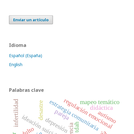
Enviar un artículo
Idioma
Español (España)
English
Palabras clave
regulación emocional
estrategia comunitaria
mapeo temático
infertilidad
desastre
didáctica
pareja
autismo
ideación suicida
depresión
tdah
adulto