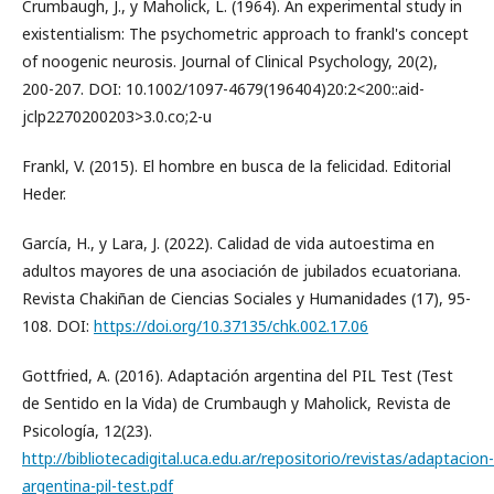
Crumbaugh, J., y Maholick, L. (1964). An experimental study in
existentialism: The psychometric approach to frankl's concept
of noogenic neurosis. Journal of Clinical Psychology, 20(2),
200-207. DOI: 10.1002/1097-4679(196404)20:2<200::aid-
jclp2270200203>3.0.co;2-u
Frankl, V. (2015). El hombre en busca de la felicidad. Editorial
Heder.
García, H., y Lara, J. (2022). Calidad de vida autoestima en
adultos mayores de una asociación de jubilados ecuatoriana.
Revista Chakiñan de Ciencias Sociales y Humanidades (17), 95-
108. DOI:
https://doi.org/10.37135/chk.002.17.06
Gottfried, A. (2016). Adaptación argentina del PIL Test (Test
de Sentido en la Vida) de Crumbaugh y Maholick, Revista de
Psicología, 12(23).
http://bibliotecadigital.uca.edu.ar/repositorio/revistas/adaptacion-
argentina-pil-test.pdf