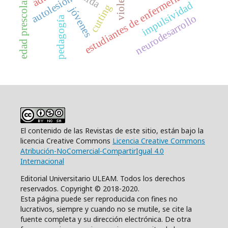
violencia
estudiantes de enfermería
autolesión
edad prescolar
impulsividad
cutting
jóvenes
neurodesarrollo
pedagogía
El contenido de las Revistas de este sitio, están bajo la
licencia Creative Commons
Licencia Creative Commons
Atribución-NoComercial-CompartirIgual 4.0
Internacional
Editorial Universitario ULEAM. Todos los derechos
reservados. Copyright © 2018-2020.
Esta página puede ser reproducida con fines no
lucrativos, siempre y cuando no se mutile, se cite la
fuente completa y su dirección electrónica. De otra