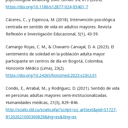
https://doi.org/10.1186/s12877-024-05401-7
Cáceres, C., y Espinoza, M. (2018). Intervención psicológica
centrada en sentido de vida en adultos mayores. Revista
Reflexión e Investigación Educacional, 5(1), 43-59.
Camargo Rojas, C. M., & Chavarro Carvajal, D. A. (2023). El
sentimiento de soledad en la población adulta mayor
participante en centros de día en Bogotá, Colombia.
Horizonte Médico (Lima), 23(2).
https://doi.org/10.24265/horizmed.2023.v23n2.01
Condis, E., Arrabal, M., y Rodríguez, D. (2021). Sentido de vida
en personas adultas mayores semi-institucionalizadas.
Humanidades médicas, 21(3), 829–846.
http://scielo.sld.cu/scielo.php?script=sci_arttext&pid=S1727-
81202021000300829&lng=es&tlng=es