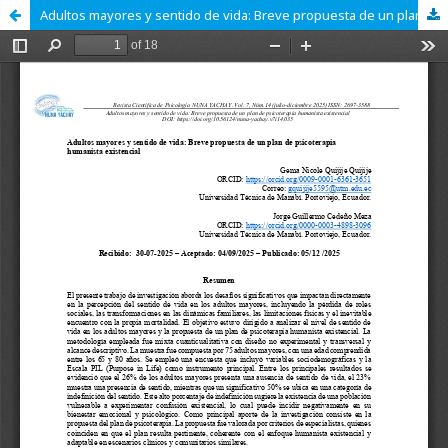
Adultos mayores y sentido de vida: Breve propuesta de un plan de psicoterapia humanista existencial